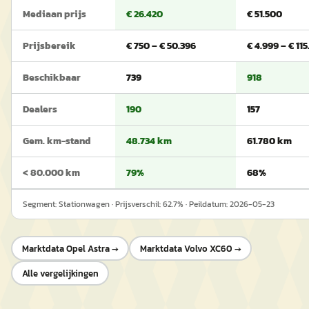
Mediaan prijs
€ 26.420
€ 51.500
Prijsbereik
€ 750 – € 50.396
€ 4.999 – € 115
Beschikbaar
739
918
Dealers
190
157
Gem. km-stand
48.734 km
61.780 km
< 80.000 km
79%
68%
Segment:
Stationwagen
· Prijsverschil:
62.7
% · Peildatum:
2026-05-23
Marktdata
Opel Astra
→
Marktdata
Volvo XC60
→
Alle vergelijkingen