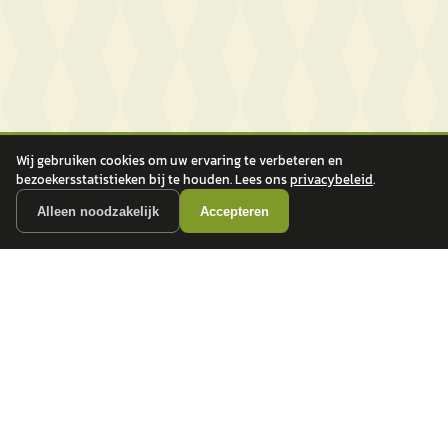
Wij gebruiken cookies om uw ervaring te verbeteren en
bezoekersstatistieken bij te houden. Lees ons
privacybeleid
.
Alleen noodzakelijk
Accepteren
autokopen.nl geeft geen financieel advies en is niet bevoegd om vragen over
financiële producten te beantwoorden. Wij verwijzen door naar erkende, AFM-
vergunde partners.