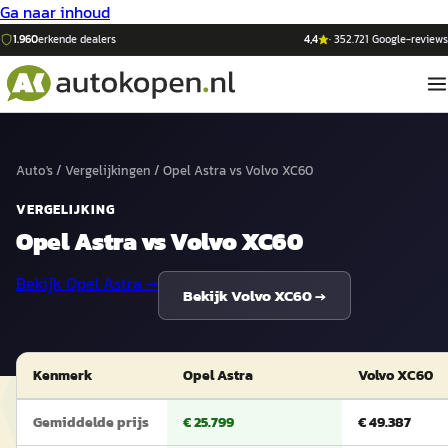
Ga naar inhoud
1.960
erkende dealers
4,4
·
352.721
Google-reviews
Auto's
/
Vergelijkingen
/
Opel Astra
vs
Volvo XC60
VERGELIJKING
Opel Astra
vs
Volvo XC60
Bekijk
Opel Astra
→
Bekijk
Volvo XC60
→
Kenmerk
Opel Astra
Volvo XC60
Gemiddelde prijs
€ 25.799
€ 49.387