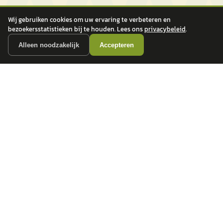
Wij gebruiken cookies om uw ervaring te verbeteren en
bezoekersstatistieken bij te houden. Lees ons
privacybeleid
.
Alleen noodzakelijk
Accepteren
autokopen.nl geeft geen financieel advies en is niet bevoegd om vragen over
financiële producten te beantwoorden. Wij verwijzen door naar erkende, AFM-
vergunde partners.
POPULAIRE MERKEN
Volkswagen
Vind jouw volgende auto bij
Toyota
betrouwbare dealers.
BMW
Mercedes-Benz
Audi