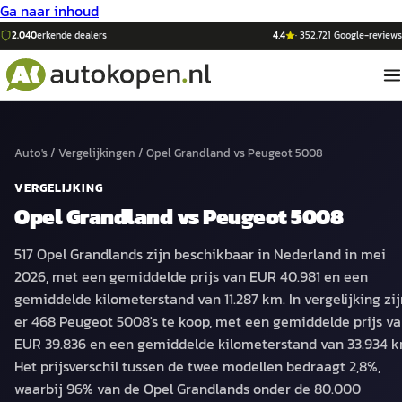
Ga naar inhoud
2.040
erkende dealers
4,4
·
352.721
Google-reviews
Auto's
/
Vergelijkingen
/
Opel Grandland
vs
Peugeot 5008
VERGELIJKING
Opel Grandland
vs
Peugeot 5008
517 Opel Grandlands zijn beschikbaar in Nederland in mei
2026, met een gemiddelde prijs van EUR 40.981 en een
gemiddelde kilometerstand van 11.287 km. In vergelijking zij
er 468 Peugeot 5008's te koop, met een gemiddelde prijs v
EUR 39.836 en een gemiddelde kilometerstand van 33.934 k
Het prijsverschil tussen de twee modellen bedraagt 2,8%,
waarbij 96% van de Opel Grandlands onder de 80.000