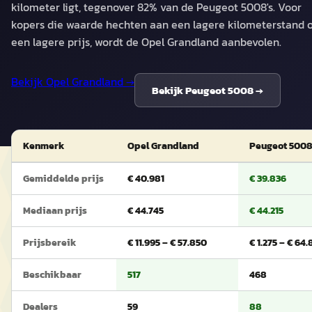
kilometer ligt, tegenover 82% van de Peugeot 5008's. Voor
kopers die waarde hechten aan een lagere kilometerstand 
een lagere prijs, wordt de Opel Grandland aanbevolen.
Bekijk
Opel Grandland
→
Bekijk
Peugeot 5008
→
Kenmerk
Opel Grandland
Peugeot 500
Gemiddelde prijs
€ 40.981
€ 39.836
Mediaan prijs
€ 44.745
€ 44.215
Prijsbereik
€ 11.995 – € 57.850
€ 1.275 – € 64.
Beschikbaar
517
468
Dealers
59
88