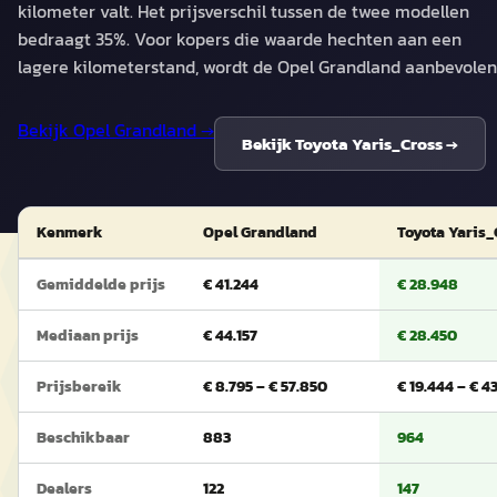
kilometer valt. Het prijsverschil tussen de twee modellen
bedraagt 35%. Voor kopers die waarde hechten aan een
lagere kilometerstand, wordt de Opel Grandland aanbevolen
Bekijk
Opel Grandland
→
Bekijk
Toyota Yaris_Cross
→
Kenmerk
Opel Grandland
Toyota Yaris_
Gemiddelde prijs
€ 41.244
€ 28.948
Mediaan prijs
€ 44.157
€ 28.450
Prijsbereik
€ 8.795 – € 57.850
€ 19.444 – € 4
Beschikbaar
883
964
Dealers
122
147