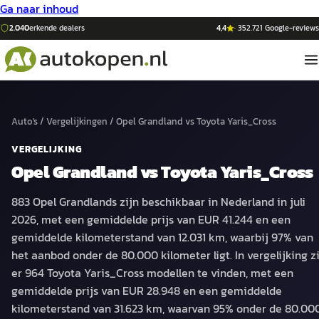
Ga naar inhoud
2.040
erkende dealers
4,4
·
352.721
Google-reviews
Auto's
/
Vergelijkingen
/
Opel Grandland
vs
Toyota Yaris_Cross
VERGELIJKING
Opel Grandland
vs
Toyota Yaris_Cross
883 Opel Grandlands zijn beschikbaar in Nederland in juli
2026, met een gemiddelde prijs van EUR 41.244 en een
gemiddelde kilometerstand van 12.031 km, waarbij 97% van
het aanbod onder de 80.000 kilometer ligt. In vergelijking z
er 964 Toyota Yaris_Cross modellen te vinden, met een
gemiddelde prijs van EUR 28.948 en een gemiddelde
kilometerstand van 31.623 km, waarvan 95% onder de 80.00