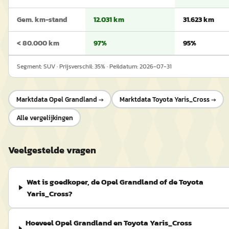
Gem. km-stand
12.031 km
31.623 km
< 80.000 km
97%
95%
Segment:
SUV
· Prijsverschil:
35
% · Peildatum:
2026-07-31
Marktdata
Opel Grandland
→
Marktdata
Toyota Yaris_Cross
→
Alle vergelijkingen
Veelgestelde vragen
Wat is goedkoper, de Opel Grandland of de Toyota
Yaris_Cross?
Hoeveel Opel Grandland en Toyota Yaris_Cross