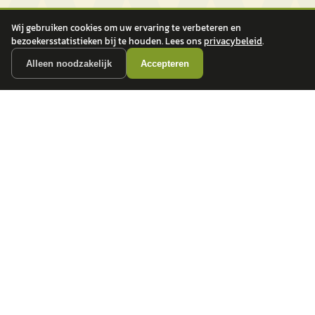
Wij gebruiken cookies om uw ervaring te verbeteren en
bezoekersstatistieken bij te houden. Lees ons
privacybeleid
.
Alleen noodzakelijk
Accepteren
autokopen.nl geeft geen financieel advies en is niet bevoegd om vragen over
financiële producten te beantwoorden. Wij verwijzen door naar erkende, AFM-
vergunde partners.
POPULAIRE MERKEN
Volkswagen
Vind jouw volgende auto bij
Toyota
betrouwbare dealers.
BMW
Mercedes-Benz
Audi