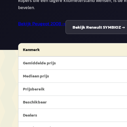
kopers die een lagere kilometerstand wensen, is de 
bevelen.
Bekijk
Peugeot 2008
→
Bekijk
Renault SYMBIOZ
→
Kenmerk
Gemiddelde prijs
Mediaan prijs
Prijsbereik
Beschikbaar
Dealers