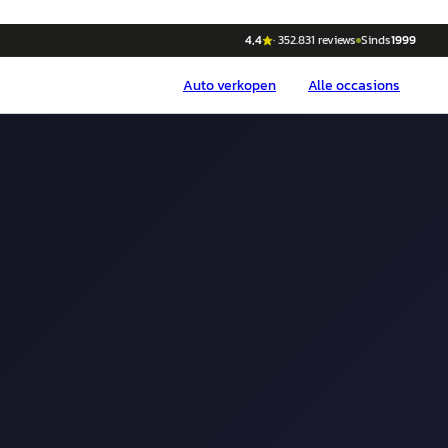
4,4
·
352.831
reviews
Sinds
1999
Auto
verkopen
Alle occasions