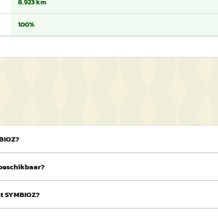
8.923 km
100%
MBIOZ?
 beschikbaar?
ult SYMBIOZ?