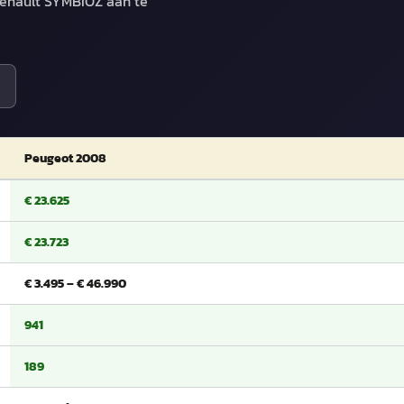
Renault SYMBIOZ aan te
Peugeot 2008
€ 23.625
€ 23.723
€ 3.495 – € 46.990
941
189