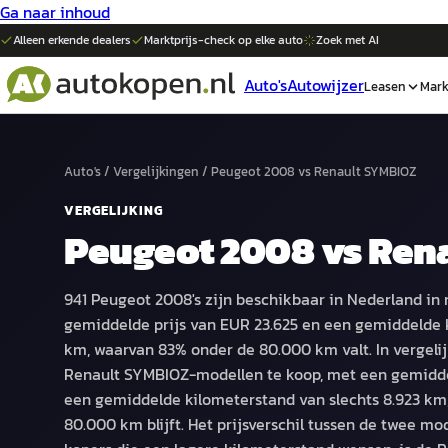
Ga naar inhoud
Alleen erkende dealers
Marktprijs-check op elke
auto
Zoek met AI
Auto's
Autowijzer
Leasen
Mark
Auto's
/
Vergelijkingen
/
Peugeot 2008
vs
Renault SYMBIOZ
VERGELIJKING
Peugeot 2008
vs
Ren
941 Peugeot 2008's zijn beschikbaar in Nederland in
gemiddelde prijs van EUR 23.625 en een gemiddelde 
km, waarvan 83% onder de 80.000 km valt. In vergeli
Renault SYMBIOZ-modellen te koop, met een gemidde
een gemiddelde kilometerstand van slechts 8.923 km
80.000 km blijft. Het prijsverschil tussen de twee mo