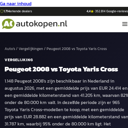
Ga naar inhoud
1.714
erkende dealers
4,4
·
352.814
Google-reviews
Auto's
/
Vergelijkingen
/
Peugeot 2008
vs
Toyota Yaris Cross
VERGELIJKING
Peugeot 2008
vs
Toyota Yaris Cross
1.148 Peugeot 2008's zijn beschikbaar in Nederland in
augustus 2026, met een gemiddelde prijs van EUR 24.414 en
een gemiddelde kilometerstand van 41.205 km, waarvan 82
onder de 80.000 km valt. In dezelfde periode zijn er 965
Toyota Yaris Cross-modellen te koop, met een gemiddelde
prijs van EUR 28.882 en een gemiddelde kilometerstand va
31.787 km, waarbij 95% onder de 80.000 km ligt. Het