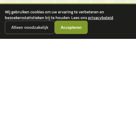
Wij gebruiken cookies om uw ervaring te verbeteren en
bezoekersstatistieken bij te houden. Lees ons
privacybeleid
.
Alleen noodzakelijk
Accepteren
autokopen.nl geeft geen financieel advies en is niet bevoegd om vragen over
financiële producten te beantwoorden. Wij verwijzen door naar erkende, AFM-
vergunde partners.
POPULAIRE MERKEN
Volkswagen
Vind jouw volgende auto bij
Toyota
betrouwbare dealers.
BMW
Mercedes-Benz
Audi