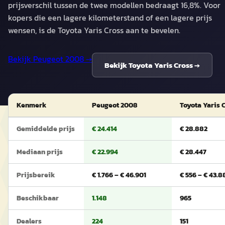
prijsverschil tussen de twee modellen bedraagt 16,8%. Voor
kopers die een lagere kilometerstand of een lagere prijs
wensen, is de Toyota Yaris Cross aan te bevelen.
Bekijk
Peugeot 2008
→
Bekijk
Toyota Yaris Cross
→
Kenmerk
Peugeot 2008
Toyota Yaris 
Gemiddelde prijs
€ 24.414
€ 28.882
Mediaan prijs
€ 22.994
€ 28.447
Prijsbereik
€ 1.766 – € 46.901
€ 556 – € 43.8
Beschikbaar
1.148
965
Dealers
224
151