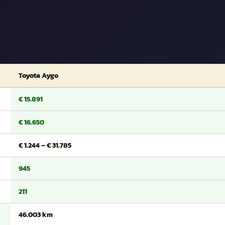
Toyota Aygo
€ 15.891
€ 16.650
€ 1.244 – € 31.785
945
211
46.003 km