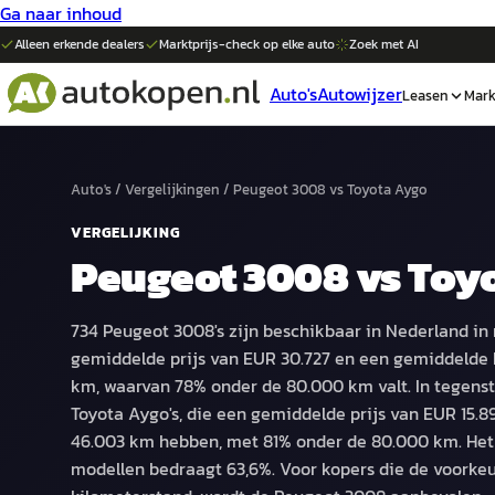
Ga naar inhoud
Alleen erkende dealers
Marktprijs-check op elke
auto
Zoek met AI
Auto's
Autowijzer
Leasen
Mark
Auto's
/
Vergelijkingen
/
Peugeot 3008
vs
Toyota Aygo
VERGELIJKING
Peugeot 3008
vs
Toy
734 Peugeot 3008's zijn beschikbaar in Nederland in
gemiddelde prijs van EUR 30.727 en een gemiddelde 
km, waarvan 78% onder de 80.000 km valt. In tegenst
Toyota Aygo's, die een gemiddelde prijs van EUR 15.8
46.003 km hebben, met 81% onder de 80.000 km. Het p
modellen bedraagt 63,6%. Voor kopers die de voorke