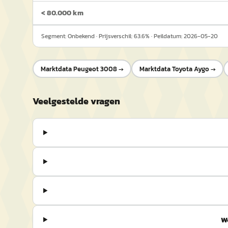
< 80.000 km
Segment:
Onbekend
· Prijsverschil:
63.6
% · Peildatum:
2026-05-20
Marktdata
Peugeot 3008
→
Marktdata
Toyota Aygo
→
Veelgestelde vragen
W