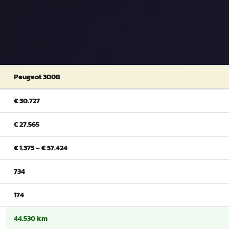
Peugeot 3008
€ 30.727
€ 27.565
€ 1.375 – € 57.424
734
174
44.530 km