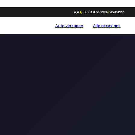
4,4
·
352.831
reviews
Sinds
1999
Auto
verkopen
Alle occasions