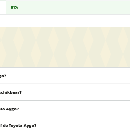
81%
ygo?
eschikbaar?
yota Aygo?
of de Toyota Aygo?