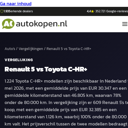
Ga naar inhoud
1.935
erkende dealers
4,4
·
352.721
Google-reviews
Auto's
/
Vergelijkingen
/
Renault 5
vs
Toyota C-HR+
VERGELIJKING
Renault 5
vs
Toyota C-HR+
1.224 Toyota C-HR+ modellen zijn beschikbaar in Nederland 
mei 2026, met een gemiddelde prijs van EUR 30.347 en een
gemiddelde kilometerstand van 46.805 km, waarvan 78%
onder de 80.000 km. In vergelijking zijn er 609 Renault 5's t
koop, met een gemiddelde prijs van EUR 32.385 en een
kilometerstand van 1.126 km, waarbij 100% onder de 80.000
km valt. Het prijsverschil tussen de twee modellen bedraagt