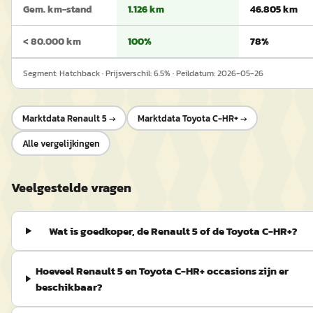
Gem. km-stand
1.126 km
46.805 km
< 80.000 km
100%
78%
Segment:
Hatchback
· Prijsverschil:
6.5
% · Peildatum:
2026-05-26
Marktdata
Renault 5
→
Marktdata
Toyota C-HR+
→
Alle vergelijkingen
Veelgestelde vragen
Wat is goedkoper, de Renault 5 of de Toyota C-HR+?
Hoeveel Renault 5 en Toyota C-HR+ occasions zijn er
beschikbaar?