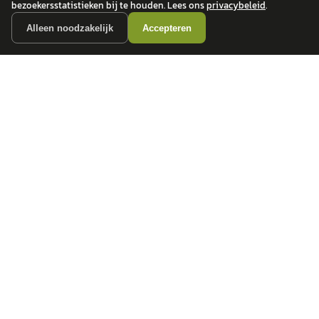
bezoekersstatistieken bij te houden. Lees ons
privacybeleid
.
Alleen noodzakelijk
Accepteren
autokopen.nl geeft geen financieel advies en is niet bevoegd om vragen over
financiële producten te beantwoorden. Wij verwijzen door naar erkende, AFM-
vergunde partners.
POPULAIRE MERKEN
Volkswagen
Vind jouw volgende auto bij
Toyota
betrouwbare dealers.
BMW
Mercedes-Benz
Audi
Ford
Opel