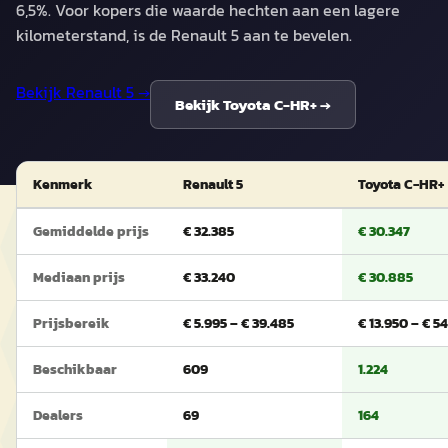
6,5%. Voor kopers die waarde hechten aan een lagere
kilometerstand, is de Renault 5 aan te bevelen.
Bekijk
Renault 5
→
Bekijk
Toyota C-HR+
→
Kenmerk
Renault 5
Toyota C-HR+
Gemiddelde prijs
€ 32.385
€ 30.347
Mediaan prijs
€ 33.240
€ 30.885
Prijsbereik
€ 5.995 – € 39.485
€ 13.950 – € 5
Beschikbaar
609
1.224
Dealers
69
164