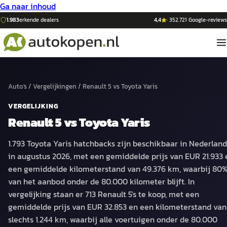
Ga naar inhoud
1.983
erkende dealers
4,4
·
352.721
Google-reviews
Auto's
/
Vergelijkingen
/
Renault 5
vs
Toyota Yaris
VERGELIJKING
Renault 5
vs
Toyota Yaris
1.793 Toyota Yaris hatchbacks zijn beschikbaar in Nederland
in augustus 2026, met een gemiddelde prijs van EUR 21.933 
een gemiddelde kilometerstand van 49.376 km, waarbij 80
van het aanbod onder de 80.000 kilometer blijft. In
vergelijking staan er 713 Renault 5's te koop, met een
gemiddelde prijs van EUR 32.853 en een kilometerstand van
slechts 1.244 km, waarbij alle voertuigen onder de 80.000