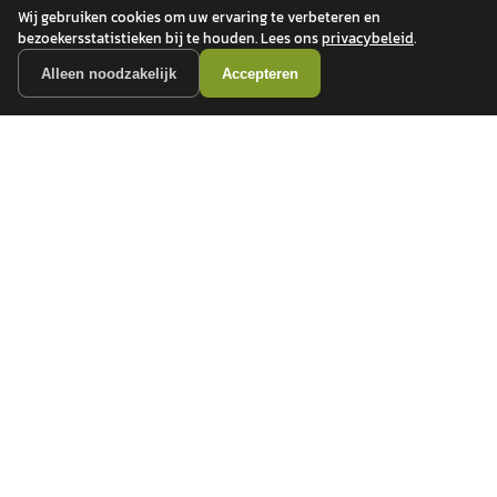
Wij gebruiken cookies om uw ervaring te verbeteren en
bezoekersstatistieken bij te houden. Lees ons
privacybeleid
.
Alleen noodzakelijk
Accepteren
autokopen.nl geeft geen financieel advies en is niet bevoegd om vragen over
financiële producten te beantwoorden. Wij verwijzen door naar erkende, AFM-
vergunde partners.
POPULAIRE MERKEN
Volkswagen
Vind jouw volgende auto bij
Toyota
betrouwbare dealers.
BMW
Mercedes-Benz
Audi
Ford