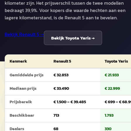
kilometer zijn. Het prijsverschil tussen de twee modellen
bedraagt 39,9%. Voor kopers die waarde hechten aan een
lagere kilometerstand, is de Renault 5 aan te bevelen.
Bekijk
Renault 5
→
Bekijk
Toyota Yaris
→
Kenmerk
Renault 5
Toyota Yaris
Gemiddelde prijs
€ 32.853
€ 21.933
Mediaan prijs
€ 33.490
€ 22.999
Prijsbereik
€ 1.500 – € 39.485
€ 699 – € 68.
Beschikbaar
713
1.793
Dealers
68
330