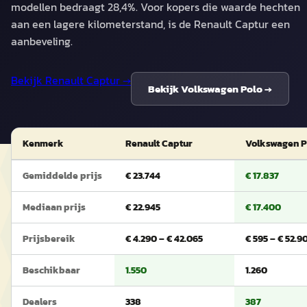
modellen bedraagt 28,4%. Voor kopers die waarde hechten
aan een lagere kilometerstand, is de Renault Captur een
aanbeveling.
Bekijk
Renault Captur
→
Bekijk
Volkswagen Polo
→
Kenmerk
Renault Captur
Volkswagen P
Gemiddelde prijs
€ 23.744
€ 17.837
Mediaan prijs
€ 22.945
€ 17.400
Prijsbereik
€ 4.290 – € 42.065
€ 595 – € 52.9
Beschikbaar
1.550
1.260
Dealers
338
387