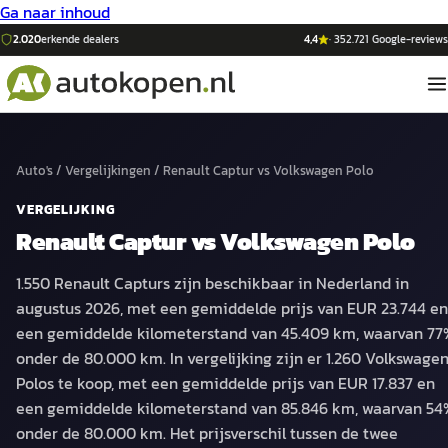
Ga naar inhoud
2.020
erkende dealers
4,4
·
352.721
Google-reviews
Auto's
/
Vergelijkingen
/
Renault Captur
vs
Volkswagen Polo
VERGELIJKING
Renault Captur
vs
Volkswagen Polo
1.550 Renault Capturs zijn beschikbaar in Nederland in
augustus 2026, met een gemiddelde prijs van EUR 23.744 en
een gemiddelde kilometerstand van 45.409 km, waarvan 77
onder de 80.000 km. In vergelijking zijn er 1.260 Volkswage
Polos te koop, met een gemiddelde prijs van EUR 17.837 en
een gemiddelde kilometerstand van 85.846 km, waarvan 54
onder de 80.000 km. Het prijsverschil tussen de twee