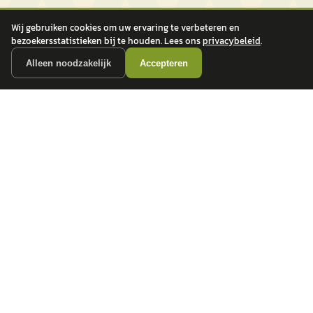
Wij gebruiken cookies om uw ervaring te verbeteren en
bezoekersstatistieken bij te houden. Lees ons
privacybeleid
.
Alleen noodzakelijk
Accepteren
autokopen.nl geeft geen financieel advies en is niet bevoegd om vragen over
financiële producten te beantwoorden. Wij verwijzen door naar erkende, AFM-
vergunde partners.
POPULAIRE MERKEN
Volkswagen
Vind jouw volgende auto bij
Toyota
betrouwbare dealers.
BMW
Mercedes-Benz
Audi