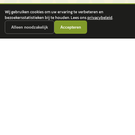
Wij gebruiken cookies om uw ervaring te verbeteren en
bezoekersstatistieken bij te houden. Lees ons
privacybeleid
.
Alleen noodzakelijk
Accepteren
autokopen.nl geeft geen financieel advies en is niet bevoegd om vragen over
financiële producten te beantwoorden. Wij verwijzen door naar erkende, AFM-
vergunde partners.
POPULAIRE MERKEN
Volkswagen
Vind jouw volgende auto bij
Toyota
betrouwbare dealers.
BMW
Mercedes-Benz
Audi