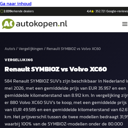
Ga naar inhoud
2.039
erkende dealers
4,4
·
352.721
Google-reviews
Auto's
/
Vergelijkingen
/
Renault SYMBIOZ
vs
Volvo XC60
VERGELIJKING
Renault SYMBIOZ
vs
Volvo XC60
584 Renault SYMBIOZ SUV's zijn beschikbaar in Nederland i
mei 2026, met een gemiddelde prijs van EUR 35.957 en een
gemiddelde kilometerstand van 8.912 km. In vergelijking zij
er 880 Volvo XC60 SUV's te koop, met een gemiddelde prijs
van EUR 49.585 en een gemiddelde kilometerstand van 62.6
km. Het prijsverschil tussen de twee modellen bedraagt 31,9
waarbij 100% van de SYMBIOZ-modellen onder de 80.000