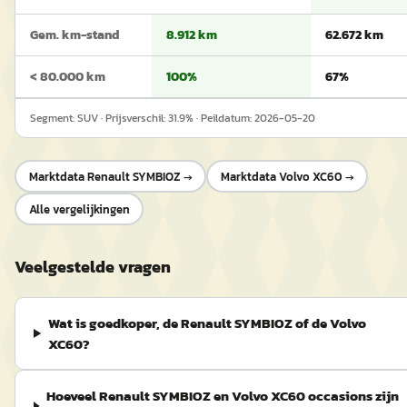
Gem. km-stand
8.912 km
62.672 km
< 80.000 km
100%
67%
Segment:
SUV
· Prijsverschil:
31.9
% · Peildatum:
2026-05-20
Marktdata
Renault SYMBIOZ
→
Marktdata
Volvo XC60
→
Alle vergelijkingen
Veelgestelde vragen
Wat is goedkoper, de Renault SYMBIOZ of de Volvo
XC60?
Hoeveel Renault SYMBIOZ en Volvo XC60 occasions zijn