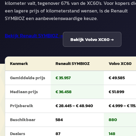
kilometer valt, tegenover 67% van de XC60's. Voor kopers di
een lagere prijs of kilometerstand wensen, is de Renault
SYMBIOZ een aanbevelenswaardige keuze.
Bekijk
Renault SYMBIOZ
→
Bekijk
Volvo XC60
→
Kenmerk
Renault SYMBIOZ
Volvo XC60
Gemiddelde prijs
€ 35.957
€ 49.585
Mediaan prijs
€ 36.458
€ 51.899
Prijsbereik
€ 28.445 – € 48.940
€ 4.999 – € 115
Beschikbaar
584
880
Dealers
87
148