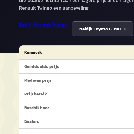
die waarde hechten aan een lagere prijs of een lager
Renault Twingo een aanbeveling.
Bekijk
Renault Twingo
→
Bekijk
Toyota C-HR+
→
Kenmerk
Gemiddelde prijs
Mediaan prijs
Prijsbereik
Beschikbaar
Dealers