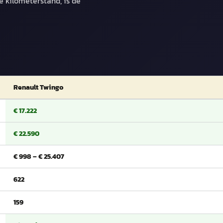
e kilometerstand, is de
Renault Twingo
€ 17.222
€ 22.590
€ 998 – € 25.407
622
159