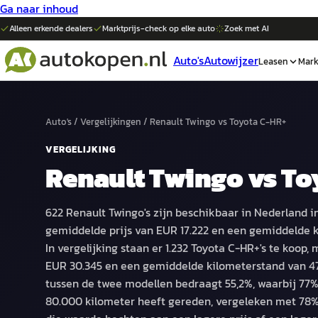
Ga naar inhoud
Alleen erkende dealers
Marktprijs-check op elke
auto
Zoek met AI
Auto's
Autowijzer
Leasen
Mark
Auto's
/
Vergelijkingen
/
Renault Twingo
vs
Toyota C-HR+
VERGELIJKING
Renault Twingo
vs
To
622 Renault Twingo's zijn beschikbaar in Nederland i
gemiddelde prijs van EUR 17.222 en een gemiddelde 
In vergelijking staan er 1.232 Toyota C-HR+'s te koop
EUR 30.345 en een gemiddelde kilometerstand van 47.
tussen de twee modellen bedraagt 55,2%, waarbij 77%
80.000 kilometer heeft gereden, vergeleken met 78%