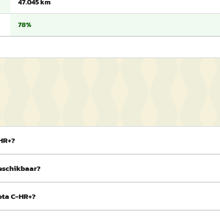
47.045 km
78%
-HR+?
beschikbaar?
yota C-HR+?