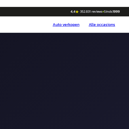
4,4
·
352.831
reviews
Sinds
1999
Auto
verkopen
Alle occasions