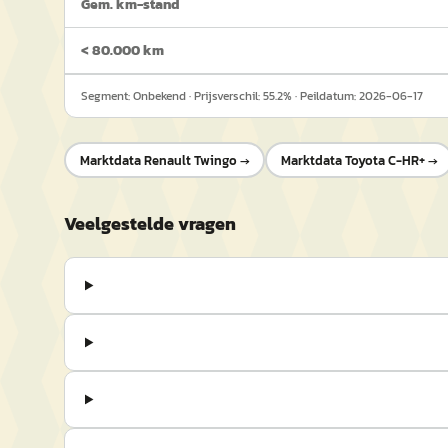
Gem. km-stand
< 80.000 km
Segment:
Onbekend
· Prijsverschil:
55.2
% · Peildatum:
2026-06-17
Marktdata
Renault Twingo
→
Marktdata
Toyota C-HR+
→
Veelgestelde vragen