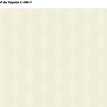
of de Toyota C-HR+?