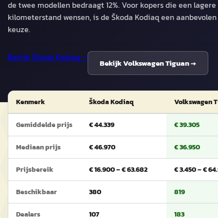
de twee modellen bedraagt 12%. Voor kopers die een lagere
kilometerstand wensen, is de Škoda Kodiaq een aanbevolen
keuze.
Bekijk
Škoda Kodiaq
→
Bekijk
Volkswagen Tiguan
→
Kenmerk
Škoda Kodiaq
Volkswagen T
Gemiddelde prijs
€ 44.339
€ 39.305
Mediaan prijs
€ 46.970
€ 36.950
Prijsbereik
€ 16.900 – € 63.682
€ 3.450 – € 64
Beschikbaar
380
819
Dealers
107
183