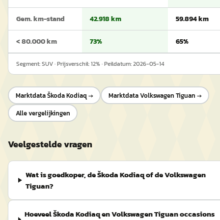
Gem. km-stand
42.918 km
59.894 km
< 80.000 km
73%
65%
Segment:
SUV
· Prijsverschil:
12
% · Peildatum:
2026-05-14
Marktdata
Škoda Kodiaq
→
Marktdata
Volkswagen Tiguan
→
Alle vergelijkingen
Veelgestelde vragen
Wat is goedkoper, de Škoda Kodiaq of de Volkswagen
Tiguan?
Hoeveel Škoda Kodiaq en Volkswagen Tiguan occasions