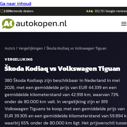
Ga naar inhoud
2.039
erkende dealers
4,4
·
352.721
Google-reviews
Auto's
/
Vergelijkingen
/
Škoda Kodiaq
vs
Volkswagen Tiguan
VERGELIJKING
Škoda Kodiaq
vs
Volkswagen Tiguan
380 Škoda Kodiaqs zijn beschikbaar in Nederland in mei
2026, met een gemiddelde prijs van EUR 44.339 en een
gemiddelde kilometerstand van 42.918 km, waarvan 73%
onder de 80.000 km valt. In vergelijking zijn er 819
Volkswagen Tiguans te koop, met een gemiddelde prijs van
EUR 39.305 en een gemiddelde kilometerstand van 59.894 
waarbij 65% onder de 80.000 km ligt. Het prijsverschil tusse