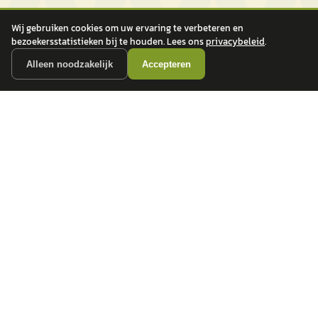
Wij gebruiken cookies om uw ervaring te verbeteren en
bezoekersstatistieken bij te houden. Lees ons
privacybeleid
.
Alleen noodzakelijk
Accepteren
autokopen.nl geeft geen financieel advies en is niet bevoegd om vragen over
financiële producten te beantwoorden. Wij verwijzen door naar erkende, AFM-
vergunde partners.
POPULAIRE MERKEN
Volkswagen
Vind jouw volgende auto bij
Toyota
betrouwbare dealers.
BMW
Mercedes-Benz
Audi