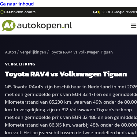
Ga naar inhoud
1.909
erkende dealers
4,4
·
352.831
Google-reviews
Auto's
/
Vergelijkingen
/
Toyota RAV4
vs
Volkswagen Tiguan
VERGELIJKING
Toyota RAV4
vs
Volkswagen Tiguan
145 Toyota RAV4's zijn beschikbaar in Nederland in mei 2026
met een gemiddelde prijs van EUR 33.471 en een gemiddeld
kilometerstand van 85.230 km, waarvan 49% onder de 80.0
km. In vergelijking zijn er 312 Volkswagen Tiguan's te koop,
met een gemiddelde prijs van EUR 32.486 en een gemiddel
kilometerstand van 86.315 km, waarbij 48% onder de 80.000
km valt. Het prijsverschil tussen de twee modellen bedraagt