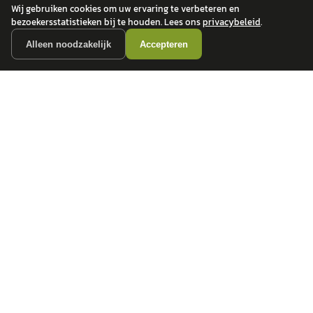
Wij gebruiken cookies om uw ervaring te verbeteren en
bezoekersstatistieken bij te houden. Lees ons
privacybeleid
.
Alleen noodzakelijk
Accepteren
autokopen.nl geeft geen financieel advies en is niet bevoegd om vragen over
financiële producten te beantwoorden. Wij verwijzen door naar erkende, AFM-
vergunde partners.
POPULAIRE MERKEN
Volkswagen
Vind jouw volgende auto bij
Toyota
betrouwbare dealers.
BMW
Mercedes-Benz
Audi
Ford