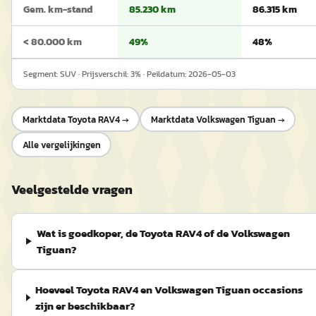
Gem. km-stand
85.230 km
86.315 km
< 80.000 km
49%
48%
Segment:
SUV
· Prijsverschil:
3
% · Peildatum:
2026-05-03
Marktdata
Toyota RAV4
→
Marktdata
Volkswagen Tiguan
→
Alle vergelijkingen
Veelgestelde vragen
Wat is goedkoper, de Toyota RAV4 of de Volkswagen
Tiguan?
Hoeveel Toyota RAV4 en Volkswagen Tiguan occasions
zijn er beschikbaar?