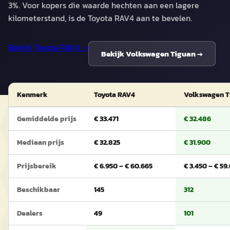
3%. Voor kopers die waarde hechten aan een lagere
kilometerstand, is de Toyota RAV4 aan te bevelen.
Bekijk
Toyota RAV4
→
Bekijk
Volkswagen Tiguan
→
Kenmerk
Toyota RAV4
Volkswagen T
Gemiddelde prijs
€ 33.471
€ 32.486
Mediaan prijs
€ 32.825
€ 31.900
Prijsbereik
€ 6.950 – € 60.665
€ 3.450 – € 59.
Beschikbaar
145
312
Dealers
49
101