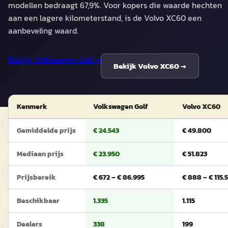
modellen bedraagt 67,9%. Voor kopers die waarde hechten
aan een lagere kilometerstand, is de Volvo XC60 een
aanbeveling waard.
Bekijk
Volkswagen Golf
→
Bekijk
Volvo XC60
→
Kenmerk
Volkswagen Golf
Volvo XC60
Gemiddelde prijs
€ 24.543
€ 49.800
Mediaan prijs
€ 23.950
€ 51.823
Prijsbereik
€ 672 – € 86.995
€ 888 – € 115.5
Beschikbaar
1.335
1.115
Dealers
338
199