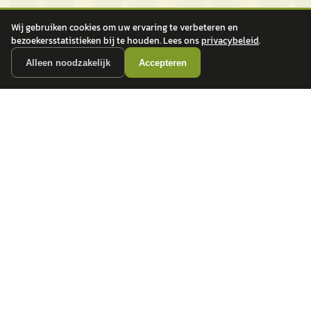
Wij gebruiken cookies om uw ervaring te verbeteren en
bezoekersstatistieken bij te houden. Lees ons
privacybeleid
.
Alleen noodzakelijk
Accepteren
autokopen.nl geeft geen financieel advies en is niet bevoegd om vragen over
financiële producten te beantwoorden. Wij verwijzen door naar erkende, AFM-
vergunde partners.
POPULAIRE MERKEN
Volkswagen
Vind jouw volgende auto bij
Toyota
betrouwbare dealers.
BMW
Mercedes-Benz
Audi