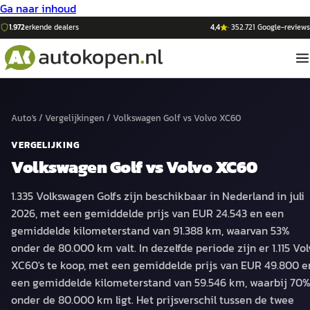
Ga naar inhoud
1.972
erkende dealers
4,4
·
352.721
Google-reviews
Auto's
/
Vergelijkingen
/
Volkswagen Golf
vs
Volvo XC60
VERGELIJKING
Volkswagen Golf
vs
Volvo XC60
1.335 Volkswagen Golfs zijn beschikbaar in Nederland in juli
2026, met een gemiddelde prijs van EUR 24.543 en een
gemiddelde kilometerstand van 91.388 km, waarvan 53%
onder de 80.000 km valt. In dezelfde periode zijn er 1.115 Vo
XC60's te koop, met een gemiddelde prijs van EUR 49.800 e
een gemiddelde kilometerstand van 59.546 km, waarbij 70
onder de 80.000 km ligt. Het prijsverschil tussen de twee