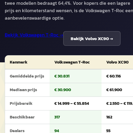
twee modellen bedraagt 64,4%. Voor kopers die een lagere
prijs en kilometerstand wensen, is de Volkswagen T-Roc ee
aanbevelenswaardige optie.
Bekijk
Volkswagen T-Roc
→
Bekijk
Volvo XC90
→
Kenmerk
Volkswagen T-Roc
Volvo XC90
Gemiddelde prijs
€ 30.831
€ 60.116
Mediaan prijs
€ 30.900
€ 61.900
Prijsbereik
€ 14.999 – € 55.854
€ 2.550 – € 11
Beschikbaar
317
162
Dealers
94
55