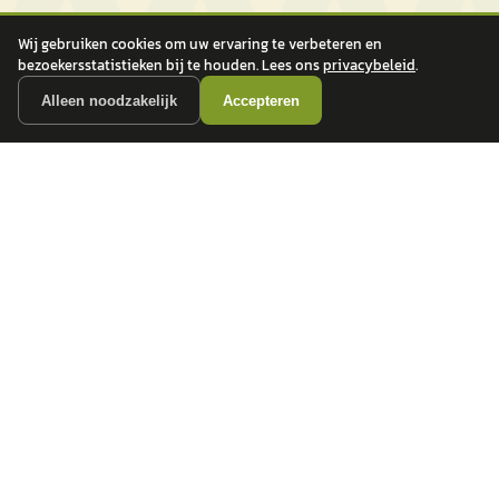
Wij gebruiken cookies om uw ervaring te verbeteren en
bezoekersstatistieken bij te houden. Lees ons
privacybeleid
.
Alleen noodzakelijk
Accepteren
autokopen.nl geeft geen financieel advies en is niet bevoegd om vragen over
financiële producten te beantwoorden. Wij verwijzen door naar erkende, AFM-
vergunde partners.
POPULAIRE MERKEN
Volkswagen
Vind jouw volgende auto bij
Toyota
betrouwbare dealers.
BMW
Mercedes-Benz
Audi