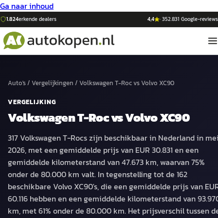
Ga naar inhoud
1.824
erkende dealers
4,4
·
352.831
Google-reviews
Auto's
/
Vergelijkingen
/
Volkswagen T-Roc
vs
Volvo XC90
VERGELIJKING
Volkswagen T-Roc
vs
Volvo XC90
317 Volkswagen T-Rocs zijn beschikbaar in Nederland in me
2026, met een gemiddelde prijs van EUR 30.831 en een
gemiddelde kilometerstand van 47.673 km, waarvan 75%
onder de 80.000 km valt. In tegenstelling tot de 162
beschikbare Volvo XC90's, die een gemiddelde prijs van EU
60.116 hebben en een gemiddelde kilometerstand van 93.97
km, met 61% onder de 80.000 km. Het prijsverschil tussen d