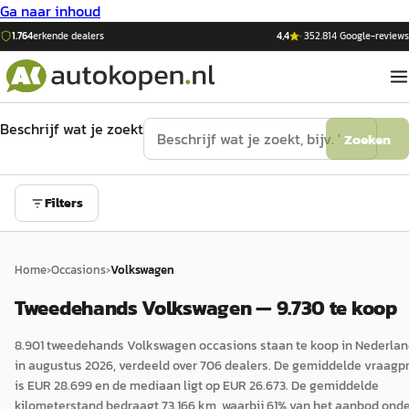
Ga naar inhoud
1.764
erkende dealers
4,4
·
352.814
Google-reviews
Beschrijf wat je zoekt
Zoeken
Filters
Home
›
Occasions
›
Volkswagen
Tweedehands Volkswagen — 9.730 te koop
8.901 tweedehands Volkswagen occasions staan te koop in Nederla
in augustus 2026, verdeeld over 706 dealers. De gemiddelde vraagpr
is EUR 28.699 en de mediaan ligt op EUR 26.673. De gemiddelde
kilometerstand bedraagt 73.166 km, waarbij 61% van het aanbod ond