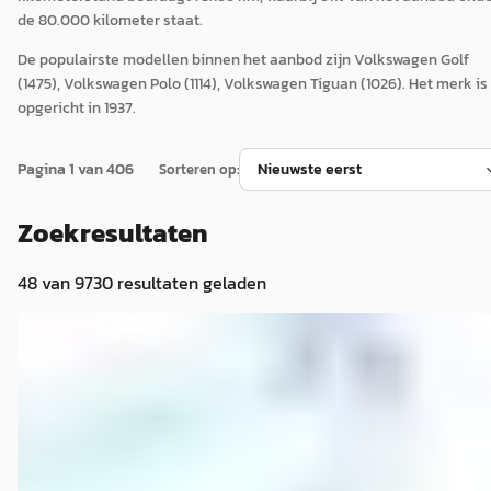
de 80.000 kilometer staat.
De populairste modellen binnen het aanbod zijn Volkswagen Golf
(1475), Volkswagen Polo (1114), Volkswagen Tiguan (1026). Het merk is
opgericht in 1937.
Pagina
1
van
406
Sorteren op:
Zoekresultaten
48
van
9730
resultaten geladen
Volkswagen Golf
·
2013
2.0 TSI GTI
€ 12.750
v.a. € 270/mnd