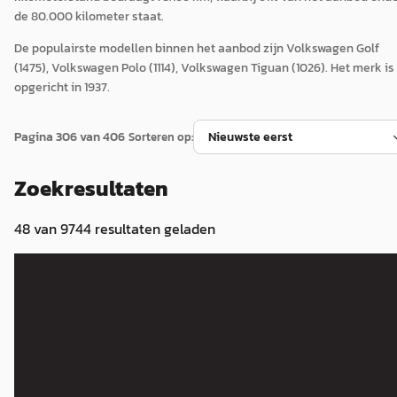
de 80.000 kilometer staat.
De populairste modellen binnen het aanbod zijn Volkswagen Golf
(1475), Volkswagen Polo (1114), Volkswagen Tiguan (1026). Het merk is
opgericht in 1937.
Pagina
306
van
406
Sorteren op:
Zoekresultaten
48
van
9744
resultaten geladen
Volkswagen Tiguan
·
2025
1.5 eHybrid 272 pk R-Line Edition
€ 51.900
v.a. € 1.100/mnd