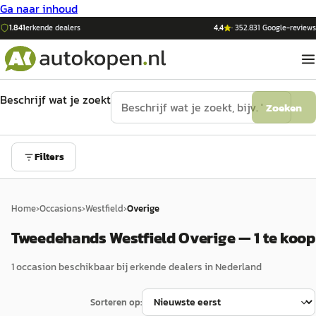
Ga naar inhoud
1.841
erkende dealers
4,4
·
352.831
Google-reviews
Beschrijf wat je zoekt
Zoeken
Filters
Home
›
Occasions
›
Westfield
›
Overige
Tweedehands Westfield Overige — 1 te koop
1
occasion
beschikbaar bij erkende dealers in Nederland
Sorteren op: