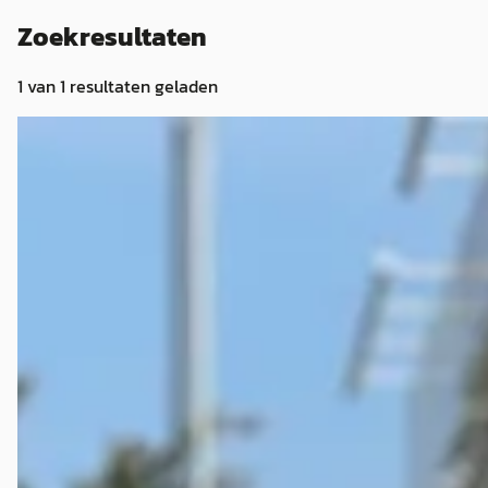
Zoekresultaten
1
van
1
resultaten geladen
Westfield OVERIGE
·
2005
.
€ 19.500
v.a. € 413/mnd
2005 · 12.269 km · Benzine · Handgeschakeld
Autobedrijf Schuurhuis
· Ommen
4,6
(
174
)
359 dagen geleden geplaatst
Bekijk aanbieding →
Vergelijk