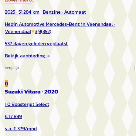
2025 · 51.284 km · Benzine · Automaat
Hedin Automotive Mercedes-Benz in Veenendaal
·
Veenendaal
3,9
(
352
)
537 dagen geleden geplaatst
Bekijk aanbieding →
Vergelijk
D
Suzuki Vitara
·
2020
1.0 Boosterjet Select
€ 17.899
v.a. € 379/mnd