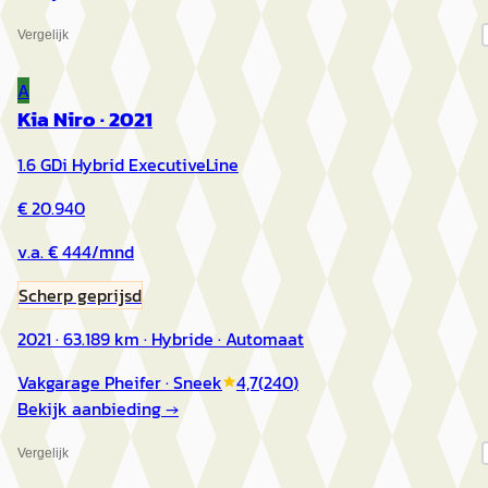
Vergelijk
A
Kia Niro
·
2021
1.6 GDi Hybrid ExecutiveLine
€ 20.940
v.a. € 444/mnd
Scherp geprijsd
2021 · 63.189 km · Hybride · Automaat
Vakgarage Pheifer
· Sneek
4,7
(
240
)
Bekijk aanbieding →
Vergelijk