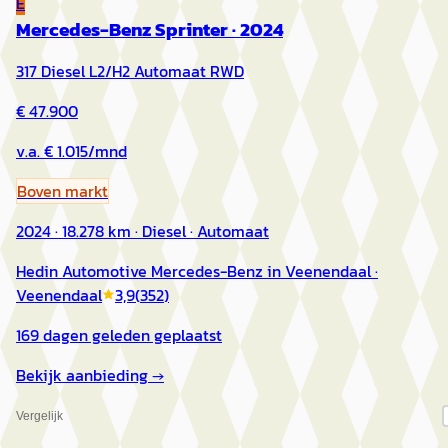
E
Mercedes-Benz Sprinter
·
2024
317 Diesel L2/H2 Automaat RWD
€ 47.900
v.a. € 1.015/mnd
Boven markt
2024 · 18.278 km · Diesel · Automaat
Hedin Automotive Mercedes-Benz in Veenendaal
·
Veenendaal
3,9
(
352
)
169 dagen geleden geplaatst
Bekijk aanbieding →
Vergelijk