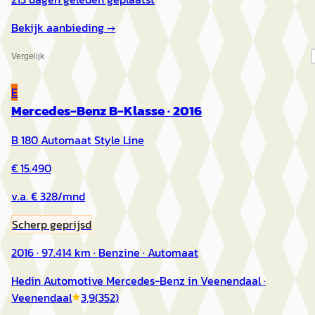
Bekijk aanbieding →
Vergelijk
E
Mercedes-Benz B-Klasse
·
2016
B 180 Automaat Style Line
€ 15.490
v.a. € 328/mnd
Scherp geprijsd
2016 · 97.414 km · Benzine · Automaat
Hedin Automotive Mercedes-Benz in Veenendaal
·
Veenendaal
3,9
(
352
)