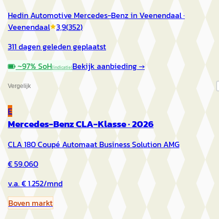
Hedin Automotive Mercedes-Benz in Veenendaal
·
Veenendaal
3,9
(
352
)
311 dagen geleden geplaatst
~
97
% SoH
Bekijk aanbieding →
(indicatie)
Vergelijk
E
Mercedes-Benz CLA-Klasse
·
2026
CLA 180 Coupé Automaat Business Solution AMG
€ 59.060
v.a. € 1.252/mnd
Boven markt