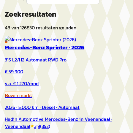
Zoekresultaten
48
van
126830
resultaten geladen
E
Mercedes-Benz Sprinter
·
2026
315 L2/H2 Automaat RWD Pro
€ 59.900
v.a. € 1.270/mnd
Boven markt
2026 · 5.000 km · Diesel · Automaat
Hedin Automotive Mercedes-Benz in Veenendaal
·
Veenendaal
3,9
(
352
)