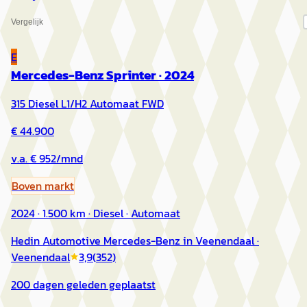
Vergelijk
E
Mercedes-Benz Sprinter
·
2024
315 Diesel L1/H2 Automaat FWD
€ 44.900
v.a. € 952/mnd
Boven markt
2024 · 1.500 km · Diesel · Automaat
Hedin Automotive Mercedes-Benz in Veenendaal
·
Veenendaal
3,9
(
352
)
200 dagen geleden geplaatst