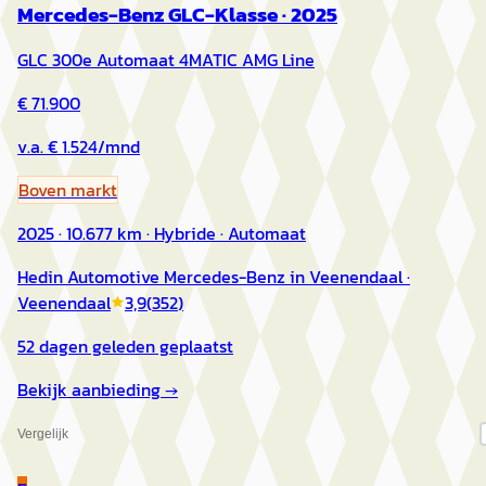
Mercedes-Benz GLC-Klasse
·
2025
GLC 300e Automaat 4MATIC AMG Line
€ 71.900
v.a. € 1.524/mnd
Boven markt
2025 · 10.677 km · Hybride · Automaat
Hedin Automotive Mercedes-Benz in Veenendaal
·
Veenendaal
3,9
(
352
)
52 dagen geleden geplaatst
Bekijk aanbieding →
Vergelijk