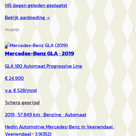
145 dagen geleden geplaatst
Bekijk aanbieding →
Vergelijk
E
Mercedes-Benz GLA
·
2019
GLA 180 Automaat Progressive Line
€ 24.900
v.a. € 528/mnd
Scherp geprijsd
2019 · 57.849 km · Benzine · Automaat
Hedin Automotive Mercedes-Benz in Veenendaal
·
Veenendaal
3,9
(
352
)