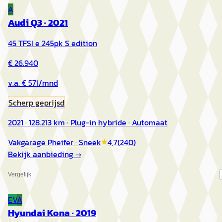
A
Audi Q3
·
2021
45 TFSI e 245pk S edition
€ 26.940
v.a. € 571/mnd
Scherp geprijsd
2021 · 128.213 km · Plug-in hybride · Automaat
Vakgarage Pheifer
· Sneek
4,7
(
240
)
Bekijk aanbieding →
Vergelijk
EV
A
Hyundai Kona
·
2019