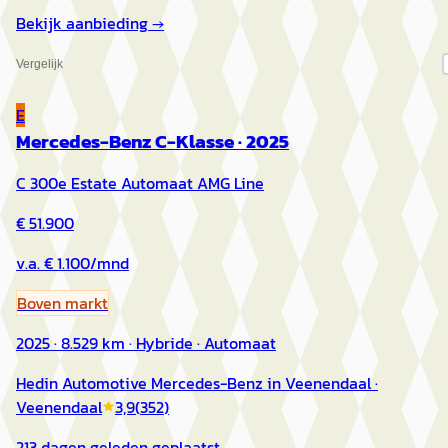
Bekijk aanbieding →
Vergelijk
E
Mercedes-Benz C-Klasse
·
2025
C 300e Estate Automaat AMG Line
€ 51.900
v.a. € 1.100/mnd
Boven markt
2025 · 8.529 km · Hybride · Automaat
Hedin Automotive Mercedes-Benz in Veenendaal
·
Veenendaal
3,9
(
352
)
213 dagen geleden geplaatst