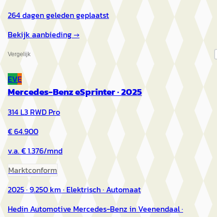
264 dagen geleden geplaatst
Bekijk aanbieding →
Vergelijk
EV
E
Mercedes-Benz eSprinter
·
2025
314 L3 RWD Pro
€ 64.900
v.a. € 1.376/mnd
Marktconform
2025 · 9.250 km · Elektrisch · Automaat
Hedin Automotive Mercedes-Benz in Veenendaal
·