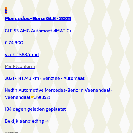
E
Mercedes-Benz GLE
·
2021
GLE 53 AMG Automaat 4MATIC+
€ 74.900
v.a. € 1.588/mnd
Marktconform
2021 · 141.743 km · Benzine · Automaat
Hedin Automotive Mercedes-Benz in Veenendaal
·
Veenendaal
3,9
(
352
)
184 dagen geleden geplaatst
Bekijk aanbieding →