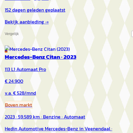
152 dagen geleden geplaatst
Bekijk aanbieding →
Vergelijk
E
Mercedes-Benz Citan
·
2023
113 L1 Automaat Pro
€ 24.900
v.a. € 528/mnd
Boven markt
2023 · 59.589 km · Benzine · Automaat
Hedin Automotive Mercedes-Benz in Veenendaal
·