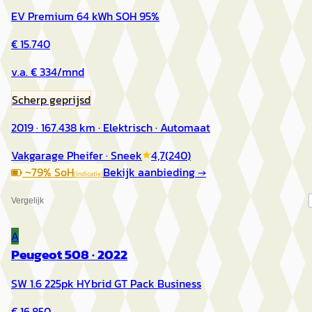
EV Premium 64 kWh SOH 95%
€ 15.740
v.a. € 334/mnd
Scherp geprijsd
2019 · 167.438 km · Elektrisch · Automaat
Vakgarage Pheifer
· Sneek
4,7
(
240
)
~
79
% SoH
Bekijk aanbieding →
(indicatie)
Vergelijk
A
Peugeot 508
·
2022
SW 1.6 225pk HYbrid GT Pack Business
€ 16.850