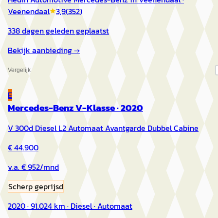
Veenendaal
3,9
(
352
)
338 dagen geleden geplaatst
Bekijk aanbieding →
Vergelijk
E
Mercedes-Benz V-Klasse
·
2020
V 300d Diesel L2 Automaat Avantgarde Dubbel Cabine
€ 44.900
v.a. € 952/mnd
Scherp geprijsd
2020 · 91.024 km · Diesel · Automaat