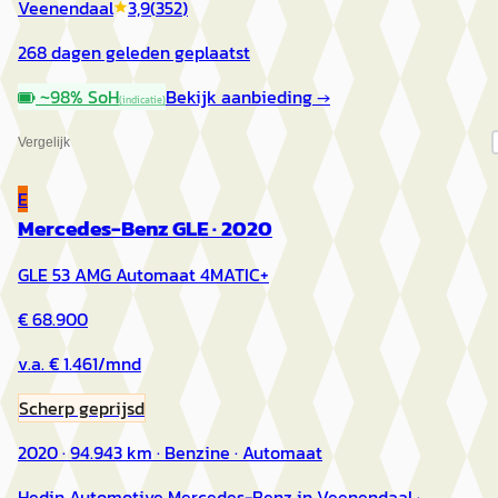
Veenendaal
3,9
(
352
)
268 dagen geleden geplaatst
~
98
% SoH
Bekijk aanbieding →
(indicatie)
Vergelijk
E
Mercedes-Benz GLE
·
2020
GLE 53 AMG Automaat 4MATIC+
€ 68.900
v.a. € 1.461/mnd
Scherp geprijsd
2020 · 94.943 km · Benzine · Automaat
Hedin Automotive Mercedes-Benz in Veenendaal
·