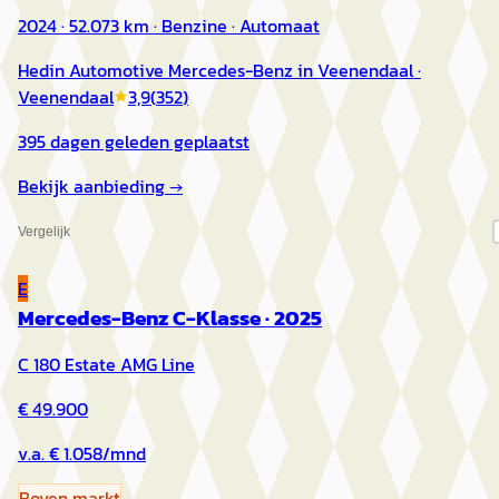
2024 · 52.073 km · Benzine · Automaat
Hedin Automotive Mercedes-Benz in Veenendaal
·
Veenendaal
3,9
(
352
)
395 dagen geleden geplaatst
Bekijk aanbieding →
Vergelijk
E
Mercedes-Benz C-Klasse
·
2025
C 180 Estate AMG Line
€ 49.900
v.a. € 1.058/mnd
Boven markt