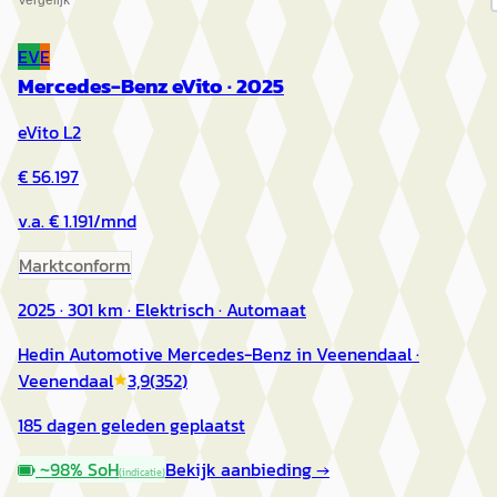
Vergelijk
EV
E
Mercedes-Benz eVito
·
2025
eVito L2
€ 56.197
v.a. € 1.191/mnd
Marktconform
2025 · 301 km · Elektrisch · Automaat
Hedin Automotive Mercedes-Benz in Veenendaal
·
Veenendaal
3,9
(
352
)
185 dagen geleden geplaatst
~
98
% SoH
Bekijk aanbieding →
(indicatie)