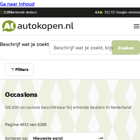
Ga naar inhoud
2.056
erkende dealers
4,4
·
352.721
Google-reviews
Beschrijf wat je zoekt
Zoeken
Filters
Occasions
126.830
occasion
s
beschikbaar bij erkende dealers in Nederland
Pagina
4612
van
5285
Sorteren op: