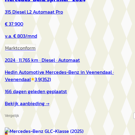
315 Diesel L2 Automaat Pro
€ 37.900
v.a. € 803/mnd
Marktconform
2024 · 11.765 km · Diesel · Automaat
Hedin Automotive Mercedes-Benz in Veenendaal
·
Veenendaal
3,9
(
352
)
166 dagen geleden geplaatst
Bekijk aanbieding →
Vergelijk
E