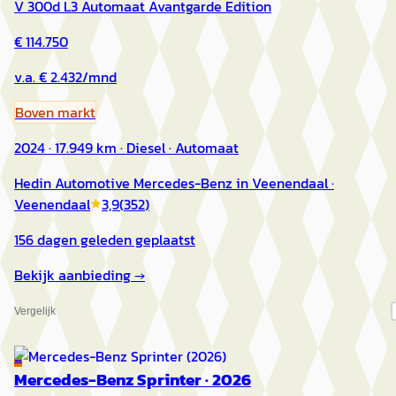
V 300d L3 Automaat Avantgarde Edition
€ 114.750
v.a. € 2.432/mnd
Boven markt
2024 · 17.949 km · Diesel · Automaat
Hedin Automotive Mercedes-Benz in Veenendaal
·
Veenendaal
3,9
(
352
)
156 dagen geleden geplaatst
Bekijk aanbieding →
Vergelijk
E
Mercedes-Benz Sprinter
·
2026