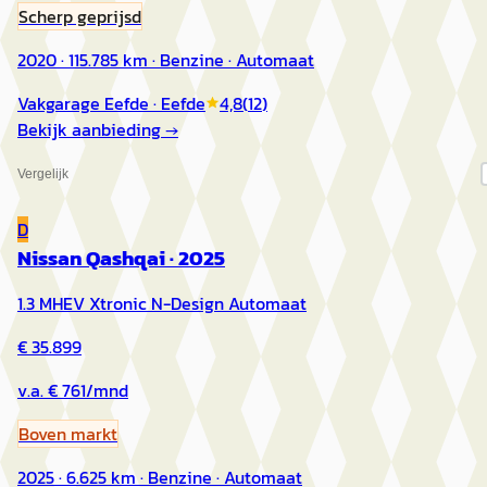
Scherp geprijsd
2020 · 115.785 km · Benzine · Automaat
Vakgarage Eefde
· Eefde
4,8
(
12
)
Bekijk aanbieding →
Vergelijk
D
Nissan Qashqai
·
2025
1.3 MHEV Xtronic N-Design Automaat
€ 35.899
v.a. € 761/mnd
Boven markt
2025 · 6.625 km · Benzine · Automaat