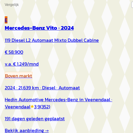
Vergelijk
E
Mercedes-Benz Vito
·
2024
119 Diesel L2 Automaat Mixto Dubbel Cabine
€ 58.900
v.a. € 1.249/mnd
Boven markt
2024 · 21.639 km · Diesel · Automaat
Hedin Automotive Mercedes-Benz in Veenendaal
·
Veenendaal
3,9
(
352
)
191 dagen geleden geplaatst
Bekijk aanbieding →