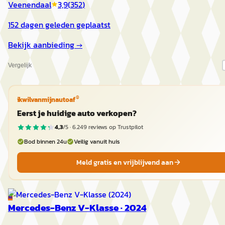
Veenendaal
3,9
(
352
)
152 dagen geleden geplaatst
Bekijk aanbieding →
Vergelijk
®
ikwilvanmijnautoaf
Eerst je huidige auto verkopen?
4,3
/5 ·
6.249
reviews op Trustpilot
Bod binnen 24u
Veilig vanuit huis
Meld gratis en vrijblijvend aan
E
Mercedes-Benz V-Klasse
·
2024