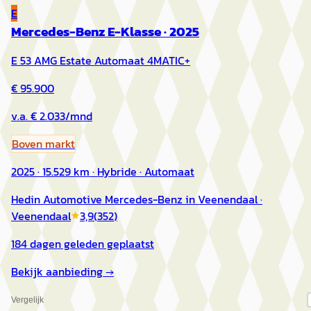
E
Mercedes-Benz E-Klasse
·
2025
E 53 AMG Estate Automaat 4MATIC+
€ 95.900
v.a. € 2.033/mnd
Boven markt
2025 · 15.529 km · Hybride · Automaat
Hedin Automotive Mercedes-Benz in Veenendaal
·
Veenendaal
3,9
(
352
)
184 dagen geleden geplaatst
Bekijk aanbieding →
Vergelijk