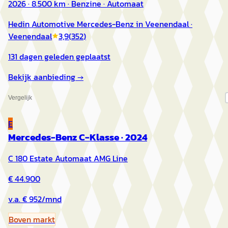
2026 · 8.500 km · Benzine · Automaat
Hedin Automotive Mercedes-Benz in Veenendaal
·
Veenendaal
3,9
(
352
)
131 dagen geleden geplaatst
Bekijk aanbieding →
Vergelijk
E
Mercedes-Benz C-Klasse
·
2024
C 180 Estate Automaat AMG Line
€ 44.900
v.a. € 952/mnd
Boven markt