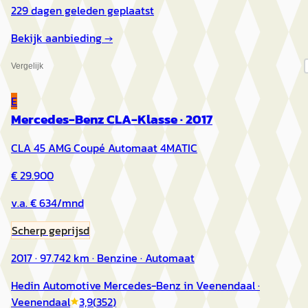
229 dagen geleden geplaatst
Bekijk aanbieding →
Vergelijk
E
Mercedes-Benz CLA-Klasse
·
2017
CLA 45 AMG Coupé Automaat 4MATIC
€ 29.900
v.a. € 634/mnd
Scherp geprijsd
2017 · 97.742 km · Benzine · Automaat
Hedin Automotive Mercedes-Benz in Veenendaal
·
Veenendaal
3,9
(
352
)