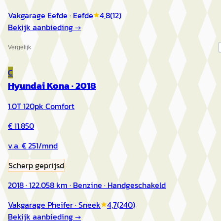
Vakgarage Eefde
· Eefde
4,8
(
12
)
Bekijk aanbieding →
Vergelijk
C
Hyundai Kona
·
2018
1.0T 120pk Comfort
€ 11.850
v.a. € 251/mnd
Scherp geprijsd
2018 · 122.058 km · Benzine · Handgeschakeld
Vakgarage Pheifer
· Sneek
4,7
(
240
)
Bekijk aanbieding →