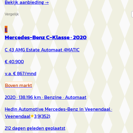
Bekijk aanbieding →
Vergelijk
E
Mercedes-Benz C-Klasse
·
2020
C 43 AMG Estate Automaat 4MATIC
€ 40.900
v.a. € 867/mnd
Boven markt
2020 · 138.196 km · Benzine · Automaat
Hedin Automotive Mercedes-Benz in Veenendaal
·
Veenendaal
3,9
(
352
)
212 dagen geleden geplaatst