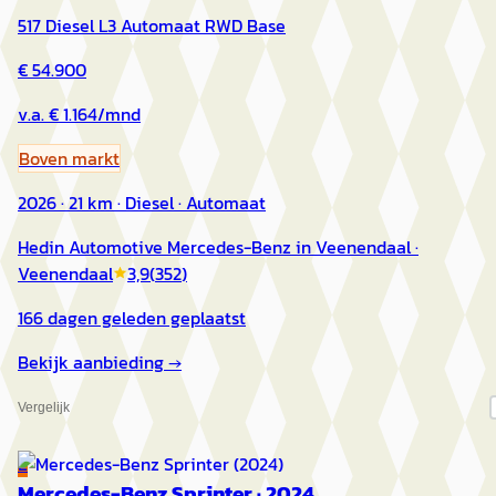
517 Diesel L3 Automaat RWD Base
€ 54.900
v.a. € 1.164/mnd
Boven markt
2026 · 21 km · Diesel · Automaat
Hedin Automotive Mercedes-Benz in Veenendaal
·
Veenendaal
3,9
(
352
)
166 dagen geleden geplaatst
Bekijk aanbieding →
Vergelijk
E
Mercedes-Benz Sprinter
·
2024