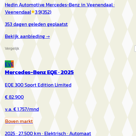
Hedin Automotive Mercedes-Benz in Veenendaal
·
Veenendaal
3,9
(
352
)
353 dagen geleden geplaatst
Bekijk aanbieding →
Vergelijk
EV
E
Mercedes-Benz EQE
·
2025
EQE 300 Sport Edition Limited
€ 82.900
v.a. € 1.757/mnd
Boven markt
2025 · 27.500 km · Elektrisch · Automaat