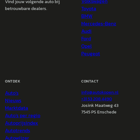
Volkswagen
Vind jouw volgende auto bij
Toyota
betrouwbare dealers.
BMW
Mercedes-Benz
Audi
Ford
Opel
Peugeot
ONTDEK
CONTACT
Auto's
info@
autokopen.nl
+31 53 208 4490
Nieuws
Josink Maatweg 43
Marktdata
7545 PS Enschede
Auto's per regio
Autoprijsindex
Autotrends
Autowijzer