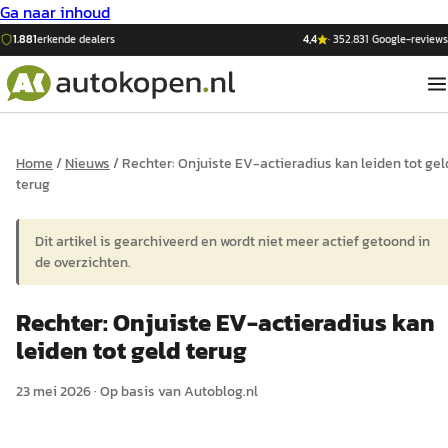
Ga naar inhoud
1.881
erkende dealers
4,4
·
352.831
Google-reviews
Home
/
Nieuws
/
Rechter: Onjuiste EV-actieradius kan leiden tot gel
terug
Dit artikel is gearchiveerd en wordt niet meer actief getoond in
de overzichten.
Rechter: Onjuiste EV-actieradius kan
leiden tot geld terug
23 mei 2026
·
Op basis van
Autoblog.nl