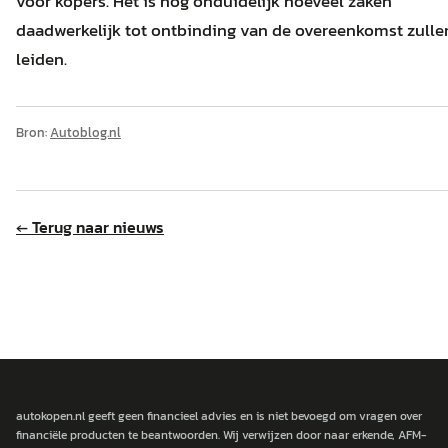
voor kopers. Het is nog onduidelijk hoeveel zaken
daadwerkelijk tot ontbinding van de overeenkomst zulle
leiden.
Bron:
Autoblog.nl
← Terug naar nieuws
autokopen.nl geeft geen financieel advies en is niet bevoegd om vragen over
financiële producten te beantwoorden. Wij verwijzen door naar erkende, AFM-