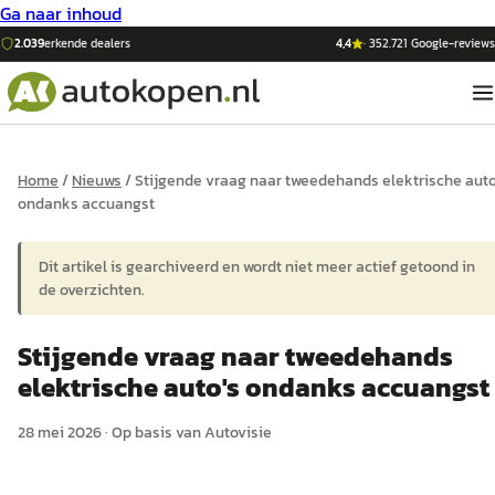
Ga naar inhoud
2.039
erkende dealers
4,4
·
352.721
Google-reviews
Home
/
Nieuws
/
Stijgende vraag naar tweedehands elektrische auto
ondanks accuangst
Dit artikel is gearchiveerd en wordt niet meer actief getoond in
de overzichten.
Stijgende vraag naar tweedehands
elektrische auto's ondanks accuangst
28 mei 2026
·
Op basis van
Autovisie