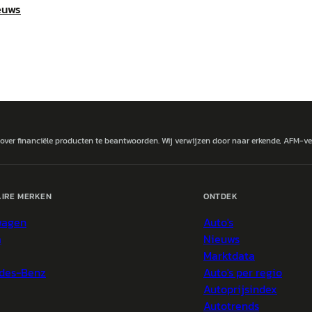
euws
 over financiële producten te beantwoorden. Wij verwijzen door naar erkende, AFM-v
IRE MERKEN
ONTDEK
wagen
Auto's
a
Nieuws
Marktdata
des-Benz
Auto's per regio
Autoprijsindex
Autotrends