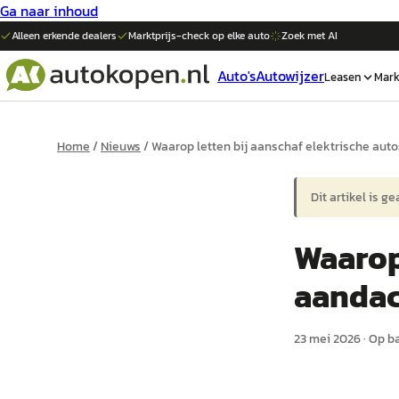
Ga naar inhoud
Alleen erkende dealers
Marktprijs-check op elke
auto
Zoek met AI
Auto's
Autowijzer
Leasen
Mark
Home
/
Nieuws
/
Waarop letten bij aanschaf elektrische aut
Dit artikel is g
Waarop 
aanda
23 mei 2026
·
Op b