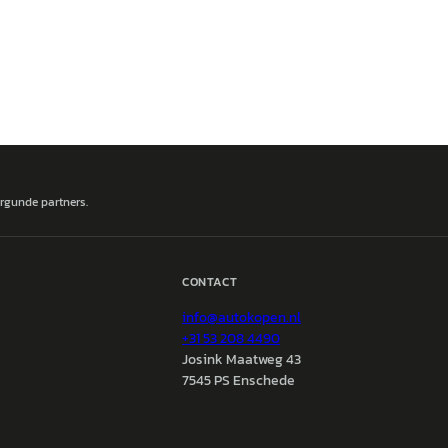
ergunde partners.
CONTACT
info@
autokopen.nl
+31 53 208 4490
Josink Maatweg 43
7545 PS Enschede