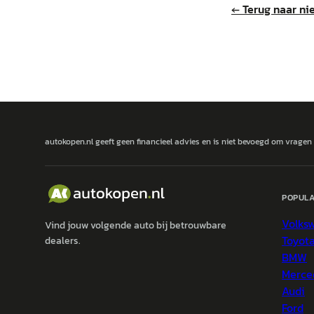
← Terug naar ni
autokopen.nl geeft geen financieel advies en is niet bevoegd om vragen
POPULA
Volks
Vind jouw volgende auto bij betrouwbare
Toyot
dealers.
BMW
Merce
Audi
Ford