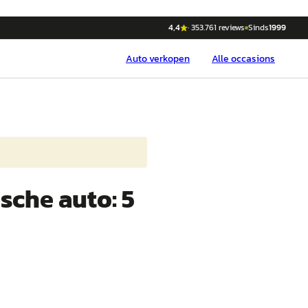
4,4
·
353.761
reviews
Sinds
1999
Auto
verkopen
Alle occasions
sche auto: 5