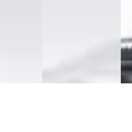
v.a. € 594/mnd
Mark
Marktconform
2022 
zine ·
2026 · 0 km · Benzine ·
Auto
Handgeschakeld
dvtr
ggenburg
Auto Siero
· Kraggenburg
~
9
ng →
Bekijk aanbieding →
aanb
Vergelijk
Vergeli
NIEUW
NIE
26
EV
BYD
BYD Atto
·
2026
2 DM
3 EVO
€ 29
€ 679
v.a. 