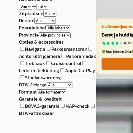
—
Vergelijk
Zitplaatsen
Deuren
ikwilvanmijnauto
Energielabel
Eerst je huid
Provincie
Opties & accessoires
4,3
/5 
Navigatie
Parkeersensoren
Bod binnen 24u
Achteruitrijcamera
Panoramadak
Trekhaak
Cruise control
Lederen bekleding
Apple CarPlay
Stoelverwarming
EV
A
BTW / Marge
BYD Atto
·
20
Formaat
Garantie & kwaliteit
3
BOVAG-garantie
NAP-check
BTW-aftrekbaar
€ 26.950
v.a. € 571/mnd