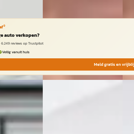
®
af
ige auto verkopen?
·
6.249
reviews op Trustpilot
Veilig vanuit huis
Meld gratis en vrijbl
NIEUW
NIE
23
A
A
BYD Atto
·
2026
BYD
2
2
€ 28.000
€ 28