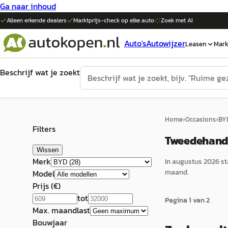
Ga naar inhoud
Alleen erkende dealers
Marktprijs-check op elke
auto
Zoek met AI
Auto's
Autowijzer
Leasen
Mark
Beschrijf wat je zoekt
Home
›
Occasions
›
BY
Filters
Tweedehands
Wissen
Merk
In
augustus 2026
st
maand.
Model
Prijs (€)
tot
Pagina
1
van
2
Max. maandlast
Bouwjaar