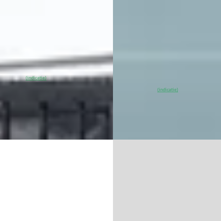
tconform
Marktconform
· 30.326 km · Elektrisch ·
2022 · 20.735 km · Elektrisch ·
maat
Automaat
ading
· Dronten
Autobedrijf Ruud den Hartog
·
3
% SoH
Bekijk
Meteren
4,1
(
79
)
(indicatie)
ieding →
~
93
% SoH
Bekijk
(indicatie)
aanbieding →
jk
Vergelijk
UW
EV
 Atto
·
2026
BYD Atto
·
2024
-i
3 Design 60 Kwh Fabrieksgara
Pano 360 Adaptive
.490
Stoelverwarming
€ 625/mnd