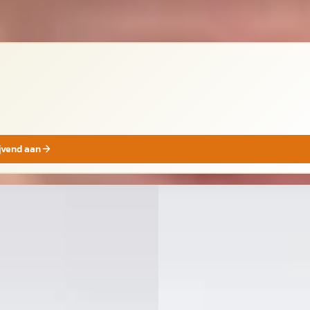
ijvend aan
UW
NIEUW
A
 Atto
·
2026
BYD Atto
·
2026
2
.000
€ 28.000