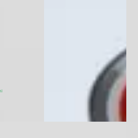
erwarming
Adap
€ 32.000
€ 28
v.a. € 678/mnd
v.a. 
Marktconform
Mark
2026 · 0 km · Hybride · Automaat
ktrisch ·
2024 
Auto Siero
· Kraggenburg
Bekijk aanbieding →
Autob
n Rijswijk
· Veen
4,5
(
Vergelijk
~
9
Bekijk
aanb
ie)
Vergeli
EV
EV
24
BYD Atto
·
2024
BYD