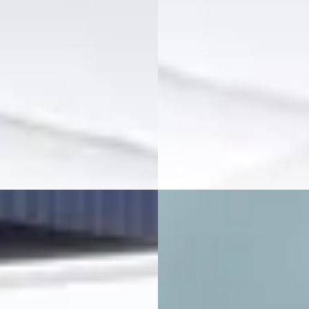
€ 594/mnd
v.a. € 594/mnd
tconform
Marktconform
· 0 km · Plug-in hybride ·
2026 · 0 km · Plug-in hybride ·
maat
Automaat
Siero
· Kraggenburg
Auto Siero
· Kraggenburg
jk aanbieding →
Bekijk aanbieding →
jk
Vergelijk
EV
 Atto
·
2022
BYD Atto
·
2022
3 DESIGN 60 KWH SOH 94%
.900
€ 26.950
€ 528/mnd
v.a. € 571/mnd