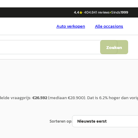
4,4
·
404.841
reviews
Sinds
1999
Auto
verkopen
Alle occasions
Zoeken
elde vraagprijs:
€
26.592
(mediaan €
28.900
).
Dat is
6.2
%
hoger
dan vori
Sorteren op: