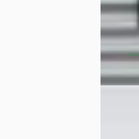
Marktconform
2023 · 23.735 km ·
Automaat
Van Duijn Notte
Automobielen
· 
~
95
% SoH
(indicat
aanbieding →
Vergelijk
NIEUW
A
BYD Atto
·
20
2
€ 28.000