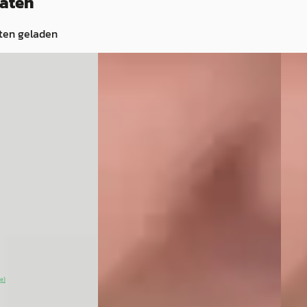
taten
ten geladen
A
NIE
23
BYD Atto
·
2026
A
BYD
2
2
€ 30.995
€ 30.
v.a. € 657/mnd
v.a. 
Marktconform
Mark
Elektrisch ·
2026 · 103.577 km · Hybride ·
Automaat
2026 
erwijk
3,8
(
1624
)
Auto Siero
· Kraggenburg
Auto 
Bekijk
Bekijk aanbieding →
Beki
ie)
Vergelijk
Vergeli