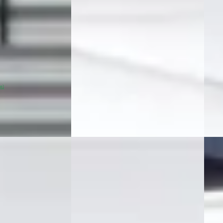
v.a. € 594/mnd
v.a. 
Marktconform
Mark
 Elektrisch ·
2026 · 0 km · Plug-in hybride ·
2026 
Automaat
Auto
lman
Alkmaar
Auto Siero
· Kraggenburg
Auto 
Bekijk
Bekijk aanbieding →
Beki
ie)
Vergelijk
Vergeli
NIEUW
EV
A
BYD
26
BYD Atto
·
2026
3
2
€ 24
€ 28.000
v.a. 