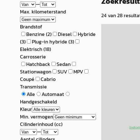
Zoekresul
—
Max. kilometerstand
24
van
28
resulta
Brandstof
EV
A
Benzine
(
2
)
Diesel
Hybride
BYD Atto
·
20
(
3
)
Plug-in hybride
(
3
)
Elektrisch
(
18
)
3
Carrosserie
€ 24.700
Hatchback
Sedan
Stationwagon
SUV
MPV
v.a. € 524/mnd
Coupé
Cabrio
Transmissie
Marktconform
Alle
Automaat
2023 · 81.572 km · 
Handgeschakeld
Automaat
Kleur
Min. vermogen
Seldenrijk
· Hard
Cilinderinhoud (cc)
~
93
% SoH
(indicat
—
aanbieding →
Aantal cilinders