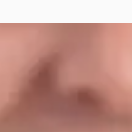
UW
 Atto
·
2026
995
€ 657/mnd
tconform
· 0 km · Hybride · Automaat
Siero
· Kraggenburg
jk aanbieding →
jk