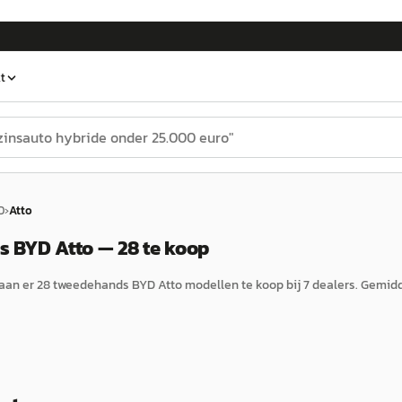
t
D
›
Atto
 BYD Atto — 28 te koop
aan er
28
tweedehands
BYD
Atto
modellen te koop bij
7
dealers.
Gemidd