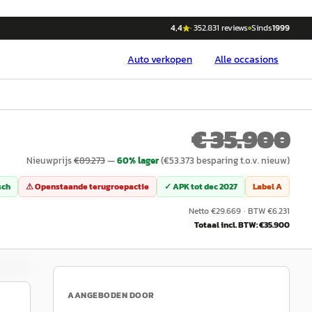
4,4
·
352.831
reviews
Sinds
1999
Auto
verkopen
Alle occasions
€ 35.900
Nieuwprijs
€
89.273
—
60
% lager
(€
53.373
besparing t.o.v. nieuw)
sch
⚠ Openstaande terugroepactie
✓ APK tot
dec 2027
Label
A
Netto €
29.669
·
BTW €
6.231
Totaal incl. BTW: €
35.900
AANGEBODEN DOOR