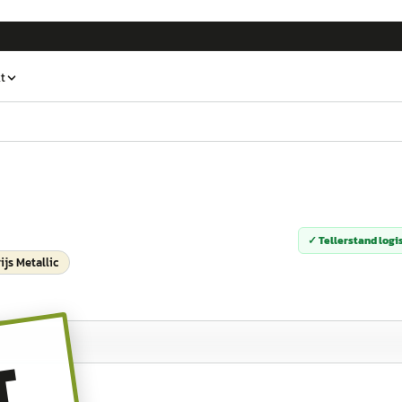
t
✓ Tellerstand logi
js Metallic