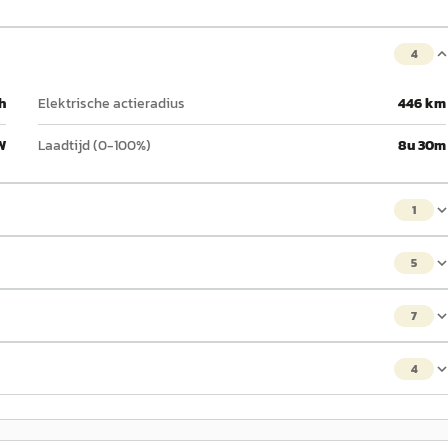
4
h
Elektrische actieradius
446 km
W
Laadtijd (0-100%)
8u 30m
1
5
7
4