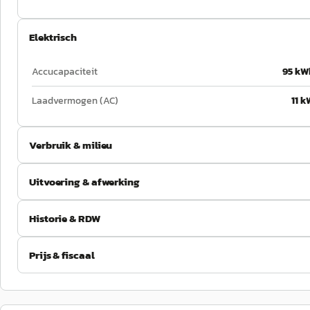
Elektrisch
Accucapaciteit
95 kW
Laadvermogen (AC)
11 k
Verbruik & milieu
Uitvoering & afwerking
Historie & RDW
Prijs & fiscaal