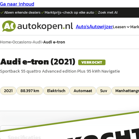
Ga naar inhoud
Alleen erkende dealers
Marktprijs-check op elke
auto
Zoek met AI
Auto's
Autowijzer
Leasen
Mark
Home
›
Occasions
›
Audi
›
Audi e-tron
Audi e-tron
(
2021
)
VERKOCHT
Sportback 55 quattro Advanced edition Plus 95 kWh Navigatie
2021
88.397 km
Elektrisch
Automaat
Suv
Manhattangri
Specificaties