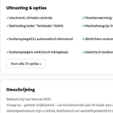
Uitrusting & opties
electronic climate controle
Stoelverwarming 
✓
✓
Bekleding leder "Twinleder' (N4M)
Manhattangrijs (H
✓
✓
buitenspiegel(s) automatisch dimmend
dimlichten autom
✓
✓
buitenspiegels elektrisch inklapbaar
elektrisch bedie
✓
✓
Toon alle 73 opties ↓
Omschrijving
Welkom bij Van Mossel MOC
Vraag nu – geheel vrijblijvend – uw inruilvoorstel aan of maak een
verkoopadviseurs zijn u online, telefonisch en vanzelfsprekend in 