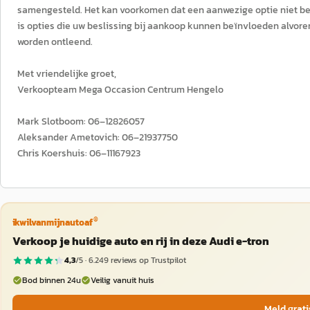
samengesteld. Het kan voorkomen dat een aanwezige optie niet besc
is opties die uw beslissing bij aankoop kunnen beïnvloeden alvore
worden ontleend.
Met vriendelijke groet,
Verkoopteam Mega Occasion Centrum Hengelo
Mark Slotboom: 06–12826057
Aleksander Ametovich: 06–21937750
Chris Koershuis: 06–11167923
®
ikwilvanmijnautoaf
Verkoop je huidige auto en rij in deze Audi e-tron
4,3
/5 ·
6.249
reviews op Trustpilot
Bod binnen 24u
Veilig vanuit huis
Meld grati