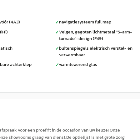
vóór (4A3)
navigatiesysteem full map
✓
1H1)
Velgen, gegoten lichtmetaal "5-arm-
✓
tornado"-design (F49)
atisch
buitenspiegels elektrisch verstel- en
✓
verwarmbaar
nbare achterklep
warmtewerend glas
✓
 afspraak voor een proefrit in de occasion van uw keuze! Onze
onze showrooms graag van dienst.De optielijst is met grote zorg