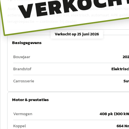
VERKOCH
Audi e-tron Sportback 55 quattro Advanced edition Plus 95 kWh Navi
actieradius, tellerstand 88.397 km, elektrisch, automaat. APK geld
terugroepactie — controleer bij dealer.
Verkocht op
25 juni 2026
Basisgegevens
Bouwjaar
202
Brandstof
Elektrisc
Carrosserie
Su
Motor & prestaties
Vermogen
408 pk (300 kW
Koppel
664 N