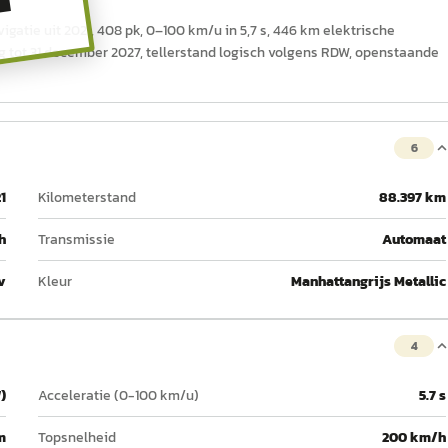
T
gatie uit 2021, 408 pk, 0–100 km/u in 5,7 s, 446 km elektrische
ig tot 31 december 2027, tellerstand logisch volgens RDW, openstaande
6
1
Kilometerstand
88.397 km
h
Transmissie
Automaat
v
Kleur
Manhattangrijs Metallic
4
)
Acceleratie (0-100 km/u)
5.7 s
m
Topsnelheid
200 km/h