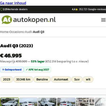
Ga naar inhoud
2.014
erkende dealers
4,4
·
352.721
Google-reviews
Home
›
Occasions
›
Audi
›
Audi Q3
Audi Q3
(
2023
)
€ 46.995
Nieuwprijs
€
99.309
—
53
% lager
(€
52.314
besparing t.o.v. nieuw)
✈ Geïmporteerd
✓ APK tot
aug 2027
2023
33.346 km
Benzine
Automaat
Suv
wit
1
/
44