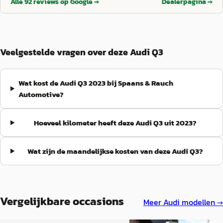
Alle
92
reviews op Google →
Dealerpagina →
auto konden ophalen, zijn ze speciaal nog naar het bedrijf
gekomen — dat vonden wij echt geweldige service. Ook toen de
ruitenwissers veel lawaai maakten, werd dit direct netjes
opgelost met nieuwe ruitenwissers én kregen we zelfs 2 nieuwe
voorbanden. Een betrouwbaar autobedrijf met uitstekende
Veelgestelde vragen over deze Audi Q3
service en echte aandacht voor de klant. Wij raden Autobedrijf
Spaans & Rauch zeker aan!
”
Wat kost de Audi Q3 2023 bij Spaans & Rauch
Automotive?
Hoeveel kilometer heeft deze Audi Q3 uit 2023?
Wat zijn de maandelijkse kosten van deze Audi Q3?
Vergelijkbare occasions
Meer
Audi
modellen →