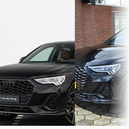
A
Audi Q3
·
2020
Audi Q3
·
2024
Sportback
Sportback 45 TFSI e Business
€ 44.950
Edition
v.a. € 953/mnd
€ 36.800
Boven markt
v.a. € 780/mnd
2020 · 65.000 km · Benzine
Marktconform
Automaat
2024 · 62.231 km · Plug-in hybride ·
selectcars.nl
· VELDHOVE
Automaat
Bekijk aanbieding →
Van den Brug Drachten
· Drachten
Vergelijk
4,4
(
310
)
Bekijk aanbieding →
Vergelijk