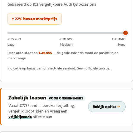
Gebaseerd op
103
vergelijkbare
Audi
Q3
occasions
↑
22
%
boven
marktprijs
€ 35.700
€ 38.600
€ 43.840
Laag
Mediaan
Hoog
Deze auto staat op
€ 46.995
— de gekleurde stip toont de positie in de
marktrange.
Indicatie op basis van ons actuele aanbod. Geen officiële taxatie.
Zakelijk leasen
VOOR ONDERNEMERS
Vanaf €
773
/mnd — bereken bijtelling,
Bekijk opties
vergelijk looptijden en vraag een
vrijblijvende
offerte aan