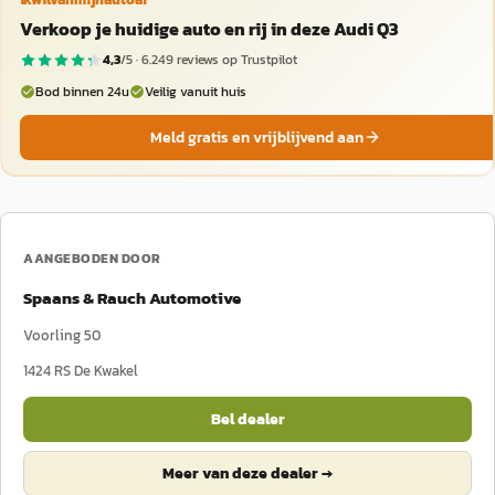
Verkoop je huidige auto en rij in deze Audi Q3
4,3
/5 ·
6.249
reviews op Trustpilot
Bod binnen 24u
Veilig vanuit huis
Meld gratis en vrijblijvend aan
AANGEBODEN DOOR
Spaans & Rauch Automotive
Voorling 50
1424 RS
De Kwakel
Bel dealer
Meer van deze dealer →