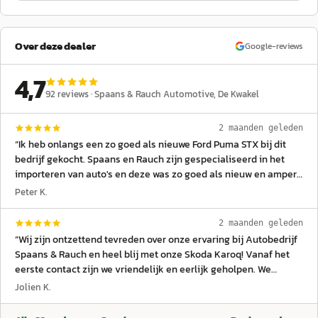
Over deze dealer
Google-reviews
4,7
92
reviews ·
Spaans & Rauch Automotive
, De Kwakel
2 maanden geleden
“
Ik heb onlangs een zo goed als nieuwe Ford Puma STX bij dit
bedrijf gekocht. Spaans en Rauch zijn gespecialiseerd in het
importeren van auto's en deze was zo goed als nieuw en amper
ingereden. Alle opties die ik wilde waren aanwezig dus de koop
Peter K.
was snel gedaan. De auto bevalt mij prima, niks op aan te
merken; een heel klein issue werd zonder problemen verholpen.
2 maanden geleden
Eerlijkheid en vakkennis en klantvriendelijkheid: dat is wat ik
“
Wij zijn ontzettend tevreden over onze ervaring bij Autobedrijf
zoek bij een autobedrijf. Spaans en Rauch: Dank en veel succes
Spaans & Rauch en heel blij met onze Skoda Karoq! Vanaf het
met jullie bedrijf.
”
eerste contact zijn we vriendelijk en eerlijk geholpen. We
kregen een nette en eerlijke inruilprijs voor onze auto en er
Jolien K.
werd ons alle tijd gegeven om rustig na te denken over de
aankoop, zonder enige druk. Omdat wij pas na sluitingstijd de