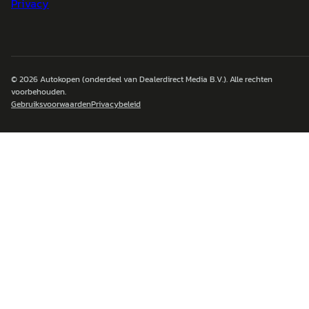
Privacy
© 2026
Autokopen
(onderdeel van Dealerdirect Media B.V.). Alle rechten
voorbehouden.
Gebruiksvoorwaarden
Privacybeleid