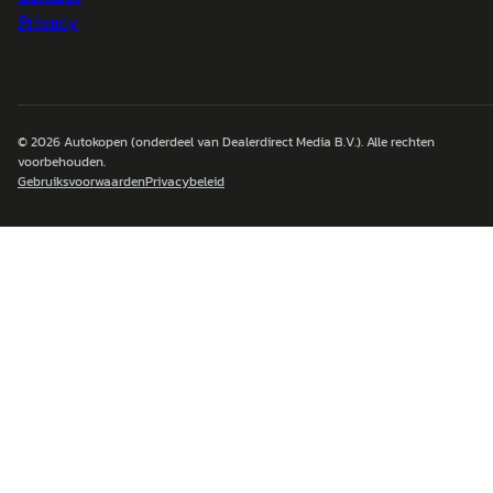
Privacy
© 2026
Autokopen
(onderdeel van Dealerdirect Media B.V.). Alle rechten
voorbehouden.
Gebruiksvoorwaarden
Privacybeleid