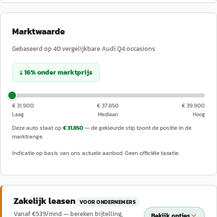
Marktwaarde
Gebaseerd op
40
vergelijkbare
Audi
Q4
occasions
↓
16
%
onder
marktprijs
€ 31.900
€ 37.850
€ 39.900
Laag
Mediaan
Hoog
Deze auto staat op
€ 31.850
— de gekleurde stip toont de positie in de
marktrange.
Indicatie op basis van ons actuele aanbod. Geen officiële taxatie.
Zakelijk leasen
VOOR ONDERNEMERS
Vanaf €
539
/mnd — bereken bijtelling,
Bekijk opties