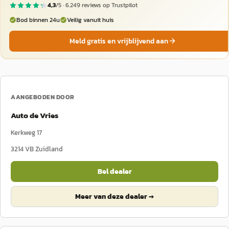
4,3
/5 ·
6.249
reviews op Trustpilot
Bod binnen 24u
Veilig vanuit huis
Meld gratis en vrijblijvend aan
AANGEBODEN DOOR
Auto de Vries
Kerkweg 17
3214 VB
Zuidland
Bel dealer
Meer van deze dealer →