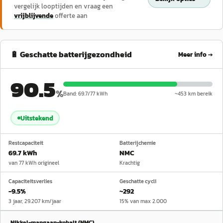
vergelijk looptijden en vraag een
vrijblijvende
offerte aan
🔋 Geschatte batterijgezondheid
Meer info →
90.5
%
Band:
69.7
/
77
kWh
~
453
km bereik
Uitstekend
Restcapaciteit
Batterijchemie
69.7 kWh
NMC
van 77 kWh origineel
Krachtig
Capaciteitsverlies
Geschatte cycli
−9.5%
~292
3 jaar, 29.207 km/jaar
15% van max 2.000
Nikkel-mangaan-kobalt (NMC)