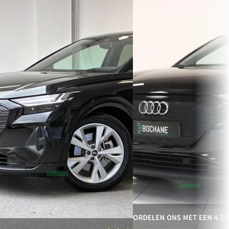
Audi Q4
·
2022
Audi Q4
·
2023
Sportback e-tron 40 S-Line
Sportback e-tron 35 Adva
Competition 77 kWh
edition 55 kWh
€ 28.600
€ 30.900
v.a. € 606/mnd
v.a. € 655/mnd
Scherp geprijsd
Scherp geprijsd
2022 · 140073 km · Elektrisch ·
2023 · 55154 km · Elektrisch
Automaat
Automaat
Vakgarage BSC Maarn
· Apeldoorn
Bochane Arnhem Occasio
~
86
% SoH
Bekijk
Apeldoorn
4,6
(
989
)
(indicatie)
aanbieding →
~
92
% SoH
Bekijk
(indicatie)
aanbieding →
Vergelijk
Vergelijk