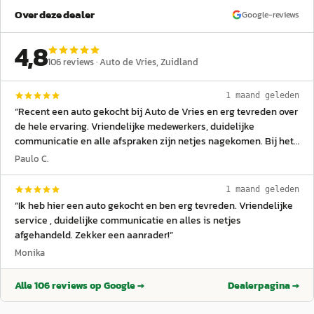
Over deze dealer
Google-reviews
4,8
106
reviews ·
Auto de Vries
, Zuidland
1 maand geleden
“
Recent een auto gekocht bij Auto de Vries en erg tevreden over
de hele ervaring. Vriendelijke medewerkers, duidelijke
communicatie en alle afspraken zijn netjes nagekomen. Bij het
ophalen stond de auto er keurig verzorgd en netjes bij. Ook de
Paulo C.
service is uitstekend en je merkt dat klanttevredenheid
belangrijk is. Als ik in de toekomst weer op zoek ga naar een
1 maand geleden
andere auto, kom ik zeker terug. Zeker een aanrader
”
“
Ik heb hier een auto gekocht en ben erg tevreden. Vriendelijke
service , duidelijke communicatie en alles is netjes
afgehandeld. Zekker een aanrader!
”
Monika
Alle
106
reviews op Google →
Dealerpagina →