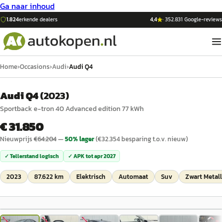
Ga naar inhoud
1.824
erkende dealers
4,4
·
352.831
Google-reviews
Home
›
Occasions
›
Audi
›
Audi Q4
Audi Q4
(
2023
)
Sportback e-tron 40 Advanced edition 77 kWh
€ 31.850
Nieuwprijs
€
64.204
—
50
% lager
(€
32.354
besparing t.o.v. nieuw)
✓ Tellerstand logisch
✓ APK tot
apr 2027
2023
87.622 km
Elektrisch
Automaat
Suv
Zwart Metall
1
/
40