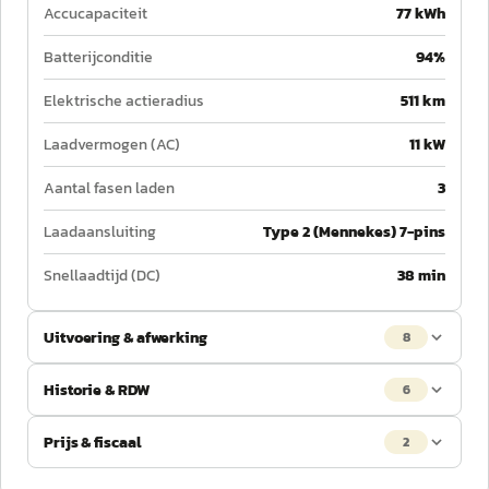
Accucapaciteit
77 kWh
Batterijconditie
94%
Elektrische actieradius
511 km
Laadvermogen (AC)
11 kW
Aantal fasen laden
3
Laadaansluiting
Type 2 (Mennekes) 7-pins
Snellaadtijd (DC)
38 min
Uitvoering & afwerking
8
Historie & RDW
6
Prijs & fiscaal
2