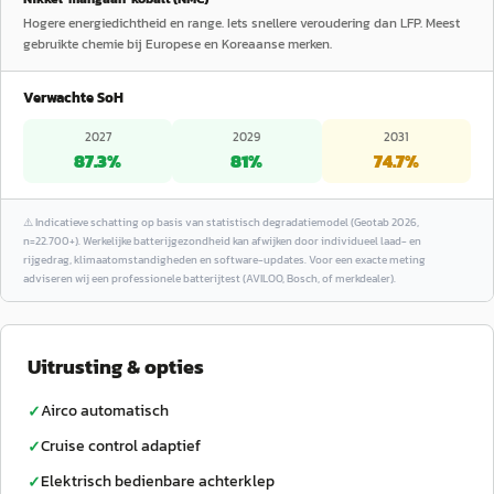
Hogere energiedichtheid en range. Iets snellere veroudering dan LFP. Meest
gebruikte chemie bij Europese en Koreaanse merken.
Verwachte SoH
2027
2029
2031
87.3
%
81
%
74.7
%
⚠️
Indicatieve schatting op basis van statistisch degradatiemodel (Geotab 2026,
n=22.700+). Werkelijke batterijgezondheid kan afwijken door individueel laad- en
rijgedrag, klimaatomstandigheden en software-updates. Voor een exacte meting
adviseren wij een professionele batterijtest (AVILOO, Bosch, of merkdealer).
Uitrusting & opties
Airco automatisch
✓
Cruise control adaptief
✓
Elektrisch bedienbare achterklep
✓