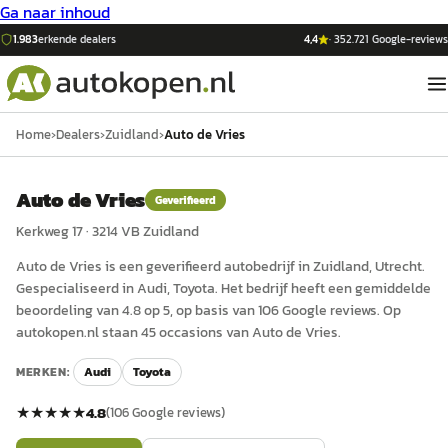
Ga naar inhoud
1.983
erkende dealers
4,4
·
352.721
Google-reviews
Home
›
Dealers
›
Zuidland
›
Auto de Vries
Auto de Vries
Geverifieerd
Kerkweg 17
·
3214 VB
Zuidland
Auto de Vries
is een
geverifieerd
auto
bedrijf in
Zuidland
, Utrecht
.
Gespecialiseerd in Audi, Toyota.
Het bedrijf heeft een gemiddelde
beoordeling van 4.8 op 5, op basis van 106 Google reviews.
Op
autokopen.nl staan 45 occasions van Auto de Vries.
MERKEN:
Audi
Toyota
★★★★★
4.8
(
106
Google reviews)