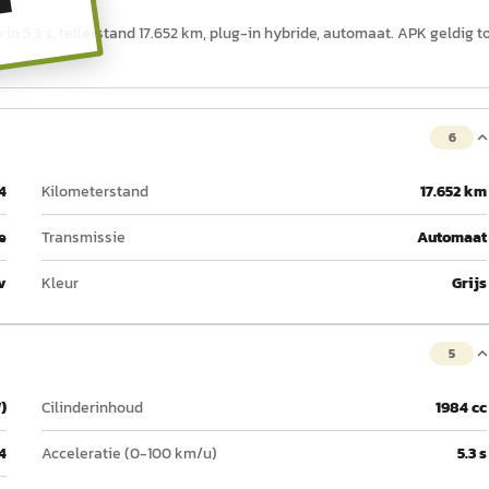
T
in 5,3 s, tellerstand 17.652 km, plug-in hybride, automaat. APK geldig t
6
4
Kilometerstand
17.652 km
e
Transmissie
Automaat
v
Kleur
Grijs
5
)
Cilinderinhoud
1984 cc
4
Acceleratie (0-100 km/u)
5.3 s