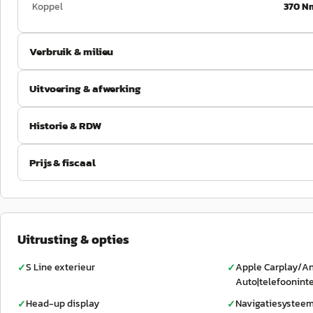
Koppel
370 N
Verbruik & milieu
Uitvoering & afwerking
Historie & RDW
Prijs & fiscaal
Uitrusting & opties
S Line exterieur
Apple Carplay/A
✓
✓
Auto|telefoonint
Head-up display
Navigatiesysteem
✓
✓