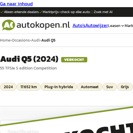
Ga naar inhoud
Alleen erkende dealers
Marktprijs-check op elke
auto
Zoek met AI
Auto's
Autowijzer
Leasen
Mark
Home
›
Occasions
›
Audi
›
Audi Q5
Audi Q5
(
2024
)
VERKOCHT
55 TFSIe S edition Competition
2024
17.652 km
Plug-in hybride
Automaat
Suv
Grijs
Specificaties