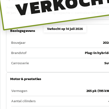
VERKOCH
Audi Q5 55 TFSIe S edition Competition uit 2024, 265 pk, 0–100 km/u 
26 juni 2028, openstaande terugroepactie — controleer bij dealer.
Verkocht op
14 juli 2026
Basisgegevens
Bouwjaar
202
Brandstof
Plug-in hybrid
Carrosserie
Su
Motor & prestaties
Vermogen
265 pk (195 kW
Aantal cilinders