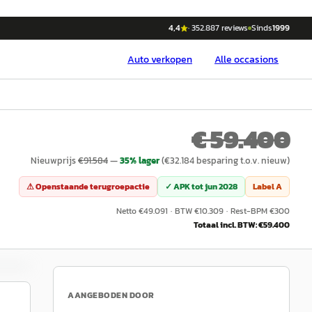
4,4
·
352.887
reviews
Sinds
1999
Auto
verkopen
Alle occasions
€ 59.400
Nieuwprijs
€
91.584
—
35
% lager
(€
32.184
besparing t.o.v. nieuw)
⚠ Openstaande terugroepactie
✓ APK tot
jun 2028
Label
A
Netto €
49.091
·
BTW €
10.309
·
Rest-BPM €
300
Totaal incl. BTW: €
59.400
AANGEBODEN DOOR