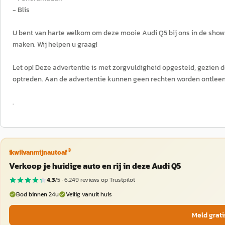
- Blis
U bent van harte welkom om deze mooie Audi Q5 bij ons in de showr
maken. Wij helpen u graag!
Let op! Deze advertentie is met zorgvuldigheid opgesteld, gezien de
optreden. Aan de advertentie kunnen geen rechten worden ontleen
.
®
ikwilvanmijnautoaf
Verkoop je huidige auto en rij in deze Audi Q5
4,3
/5 ·
6.249
reviews op Trustpilot
Bod binnen 24u
Veilig vanuit huis
Meld grati