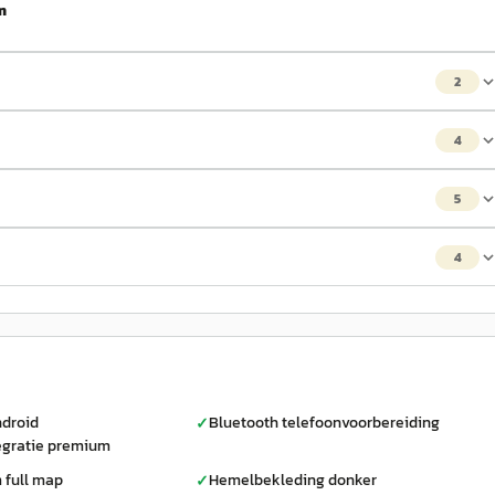
m
2
4
5
4
ndroid
Bluetooth telefoonvoorbereiding
✓
egratie premium
 full map
Hemelbekleding donker
✓