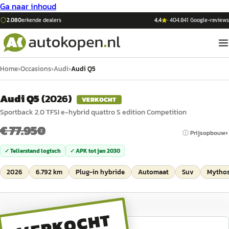
Ga naar inhoud
2.080
erkende dealers
4,4
·
404.841
Google-reviews
Home
›
Occasions
›
Audi
›
Audi Q5
Audi Q5
(
2026
)
VERKOCHT
Sportback 2.0 TFSI e-hybrid quattro S edition Competition
€ 77.950
ⓘ Prijsopbouw
✓ Tellerstand logisch
✓ APK tot
jan 2030
2026
6.792 km
Plug-in hybride
Automaat
Suv
Mythos
VERKOCHT