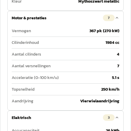
Kleur
Mythoszwart metallic
Motor & prestaties
7
Vermogen
367 pk (270 kW)
Cilinderinhoud
1984 cc
Aantal cilinders
4
Aantal versnellingen
7
Acceleratie (0-100 km/u)
5.1 s
Topsnelheid
250 km/h
Aandrijving
Vierwielaandrijving
Elektrisch
3
Accucapaciteit
26 kWh