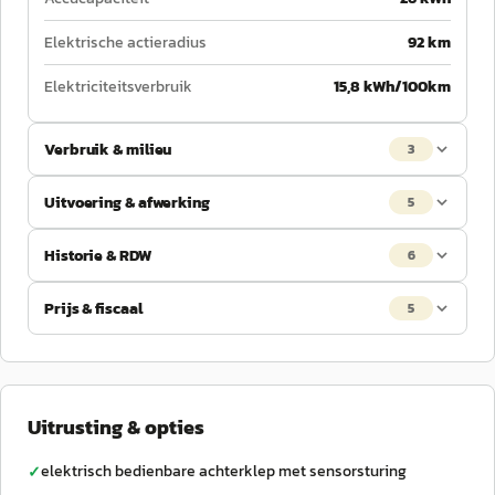
Elektrische actieradius
92 km
Elektriciteitsverbruik
15,8 kWh/100km
Verbruik & milieu
3
Uitvoering & afwerking
5
Historie & RDW
6
Prijs & fiscaal
5
Uitrusting & opties
elektrisch bedienbare achterklep met sensorsturing
✓