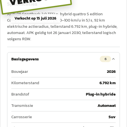
Specificaties
Audi Q5 Sportback 2.0 TFSI e-hybrid quattro S edition
Verkocht op
15 juli 2026
Competition uit 2026, 367 pk, 0–100 km/u in 5,1 s, 92 km
elektrische actieradius, tellerstand 6.792 km, plug-in hybride,
automaat. APK geldig tot 26 januari 2030, tellerstand logisch
volgens RDW.
Basisgegevens
6
Bouwjaar
2026
Kilometerstand
6.792 km
Brandstof
Plug-in hybride
Transmissie
Automaat
Carrosserie
Suv