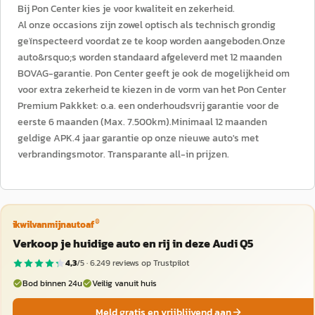
Bij Pon Center kies je voor kwaliteit en zekerheid.
Al onze occasions zijn zowel optisch als technisch grondig
geïnspecteerd voordat ze te koop worden aangeboden.Onze
auto&rsquo;s worden standaard afgeleverd met 12 maanden
BOVAG-garantie. Pon Center geeft je ook de mogelijkheid om
voor extra zekerheid te kiezen in de vorm van het Pon Center
Premium Pakkket: o.a. een onderhoudsvrij garantie voor de
eerste 6 maanden (Max. 7.500km).Minimaal 12 maanden
geldige APK.4 jaar garantie op onze nieuwe auto's met
verbrandingsmotor. Transparante all-in prijzen.
®
ikwilvanmijnautoaf
Verkoop je huidige auto en rij in deze Audi Q5
4,3
/5 ·
6.249
reviews op Trustpilot
Bod binnen 24u
Veilig vanuit huis
Meld gratis en vrijblijvend aan