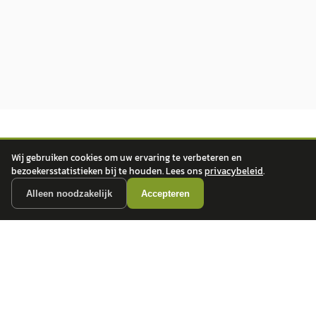
Wij gebruiken cookies om uw ervaring te verbeteren en
bezoekersstatistieken bij te houden. Lees ons
privacybeleid
.
Alleen noodzakelijk
Accepteren
autokopen.nl geeft geen financieel advies en is niet bevoegd om vragen over
financiële producten te beantwoorden. Wij verwijzen door naar erkende, AFM-
vergunde partners.
POPULAIRE MERKEN
Volkswagen