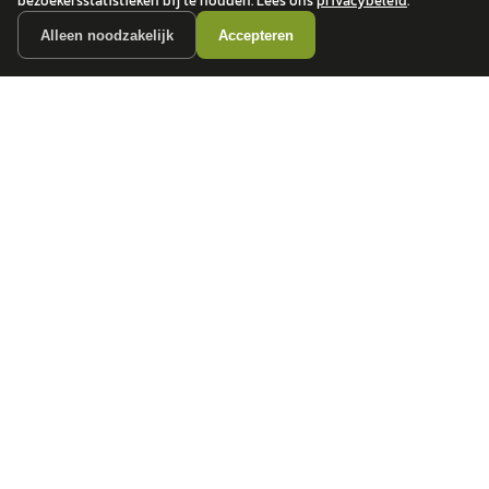
bezoekersstatistieken bij te houden. Lees ons
privacybeleid
.
Alleen noodzakelijk
Accepteren
autokopen.nl geeft geen financieel advies en is niet bevoegd om vragen over
financiële producten te beantwoorden. Wij verwijzen door naar erkende, AFM-
vergunde partners.
POPULAIRE MERKEN
Volkswagen
Vind jouw volgende auto bij
Toyota
betrouwbare dealers.
BMW
Mercedes-Benz
Audi
Ford