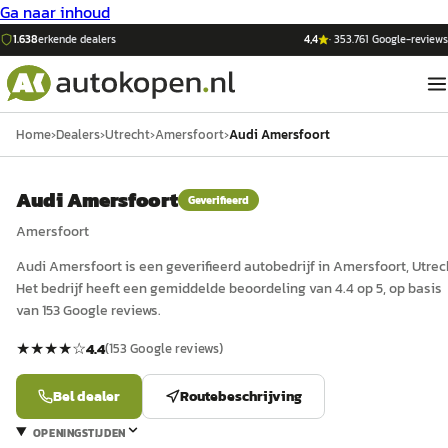
Ga naar inhoud
1.638
erkende dealers
4,4
·
353.761
Google-reviews
Home
›
Dealers
›
Utrecht
›
Amersfoort
›
Audi Amersfoort
Audi Amersfoort
Geverifieerd
Amersfoort
Audi Amersfoort
is een
geverifieerd
auto
bedrijf in
Amersfoort
, Utrec
Het bedrijf heeft een gemiddelde beoordeling van 4.4 op 5, op basis
van 153 Google reviews.
★★★★
☆
4.4
(
153
Google reviews)
Bel dealer
Routebeschrijving
OPENINGSTIJDEN