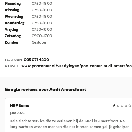
Maandag
07:30–18:00
Dinsdag
07:30–18:00
Woensdag
07:30–18:00
Donderdag
07:30–18:00
Vrijdag
07:30–18:00
Zaterdag
09:00–17:00
Zondag
Gesloten
085 071 4800
TELEFOON
www.poncenter.nl/vestigingen/pon-center-audi-amersfoo
WEBSITE
Google reviews over
Audi Amersfoort
MRF Sumo
★
☆☆☆☆
juni 2026
Hele slechte service die ze verlenen bij de Audi in Amersfoort. Na
lang wachten worden mensen die net binnen komen gelijk geholpen.