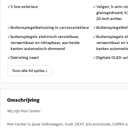
S line exterieur
Velgen, 5-arm-stru
✓
✓
glansgedraaid, 8,5
20 inch achter
Buitenspiegelbehuizing in carrosseriekleur
Buitenspiegelbeh
✓
✓
buitenspiegels elektrisch verstelbaar,
Buitenspiegels el
✓
✓
verwarmbaar en inklapbaar, aan beide
verwarmbaar en i
kanten automatisch dimmend
kanten automati
Dakreling zwart
Digitale OLED-ac
✓
✓
Toon alle 94 opties ↓
Omschrijving
Wij zijn Pon Center
Pon Center is jouw Volkswagen, Audi, SEAT, &Scaron;koda, CUPRA e