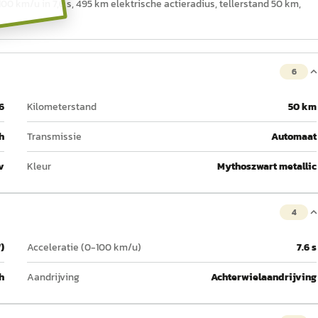
100 km/u in 7,6 s, 495 km elektrische actieradius, tellerstand 50 km,
6
6
Kilometerstand
50 km
h
Transmissie
Automaat
v
Kleur
Mythoszwart metallic
4
)
Acceleratie (0-100 km/u)
7.6 s
h
Aandrijving
Achterwielaandrijving