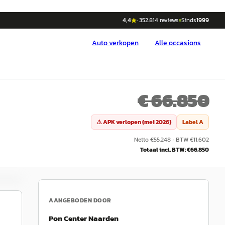
4,4
·
352.814
reviews
Sinds
1999
Auto
verkopen
Alle occasions
€ 66.850
⚠ APK verlopen (
mei 2026
)
Label
A
Netto €
55.248
·
BTW €
11.602
Totaal incl. BTW: €
66.850
AANGEBODEN DOOR
Pon Center Naarden