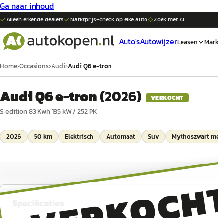
Ga naar inhoud
Alleen erkende dealers
Marktprijs-check op elke
auto
Zoek met AI
Auto's
Autowijzer
Leasen
Mark
Home
›
Occasions
›
Audi
›
Audi Q6 e-tron
Audi Q6 e-tron
(
2026
)
VERKOCHT
S edition 83 Kwh 185 kW / 252 PK
2026
50 km
Elektrisch
Automaat
Suv
Mythoszwart me
VERKOCH
Specificaties