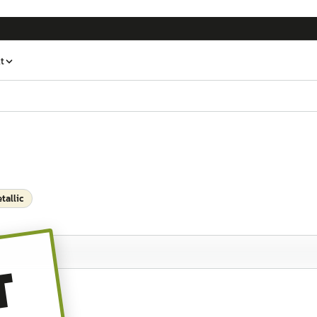
t
tallic
T