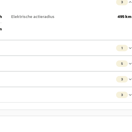
3
h
Elektrische actieradius
495 km
m
1
5
3
3