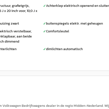
ctuur, grafietgrijs,
Achterklep elektrisch openend en sluite
✓
 J x 20 inch voor, 10,0 J x
uizing zwart
buitenspiegels elektr. met geheugen
✓
ektrisch verstelbaar,
Comfortsleutel
✓
nklapbaar, aan beide
sch dimmend
hterlichten
dimlichten automatisch
✓
n Volkswagen Bedrijfswagens dealer in de regio Midden-Nederland. Wij