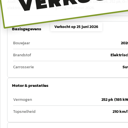
Audi Q6 e-tron S edition 83 Kwh 185 kW / 252 PK uit 2026, 252 pk, 0–
elektrisch, automaat. APK geldig tot 21 mei 2026.
Verkocht op
25 juni 2026
Basisgegevens
Bouwjaar
202
Brandstof
Elektrisc
Carrosserie
Su
Motor & prestaties
Vermogen
252 pk (185 kW
Topsnelheid
210 km/