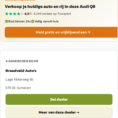
Verkoop je huidige auto en rij in deze Audi Q8
4,3
/5 ·
6.249
reviews op Trustpilot
Bod binnen 24u
Veilig vanuit huis
Meld gratis en vrijblijvend aan
AANGEBODEN DOOR
Breedveld Auto's
Lage Akkerweg 4b
5711 DC
Someren
Bel dealer
Meer van deze dealer →