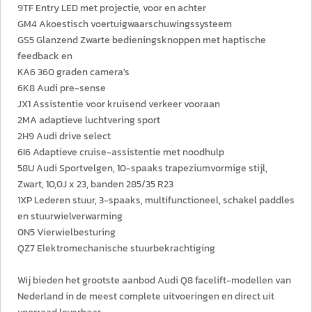
9TF Entry LED met projectie, voor en achter
GM4 Akoestisch voertuigwaarschuwingssysteem
GS5 Glanzend Zwarte bedieningsknoppen met haptische
feedback en
KA6 360 graden camera's
6K8 Audi pre-sense
JX1 Assistentie voor kruisend verkeer vooraan
2MA adaptieve luchtvering sport
2H9 Audi drive select
6I6 Adaptieve cruise-assistentie met noodhulp
58U Audi Sportvelgen, 10-spaaks trapeziumvormige stijl,
Zwart, 10,0J x 23, banden 285/35 R23
1XP Lederen stuur, 3-spaaks, multifunctioneel, schakel paddles
en stuurwielverwarming
0N5 Vierwielbesturing
QZ7 Elektromechanische stuurbekrachtiging
Wij bieden het grootste aanbod Audi Q8 facelift-modellen van
Nederland in de meest complete uitvoeringen en direct uit