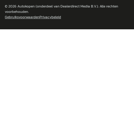
© 2026
Autokopen
(onderdeel van Dealerdirect Media B.V.). Alle rechten
voorbehouden.
Gebruiksvoorwaarden
Privacybeleid