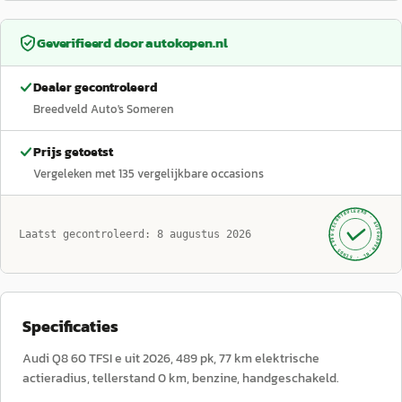
Geverifieerd door
autokopen.nl
Dealer gecontroleerd
Breedveld Auto's Someren
Prijs getoetst
Vergeleken met
135
vergelijkbare occasions
GECONTROLEERD ·
AUTOKOPEN.NL
Laatst gecontroleerd:
8 augustus 2026
· SINDS 1999 ·
Specificaties
Audi Q8 60 TFSI e uit 2026, 489 pk, 77 km elektrische
actieradius, tellerstand 0 km, benzine, handgeschakeld.