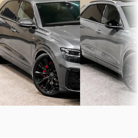
FACELIFT
FACELIFT
€ 129.495
€ 132.495
v.a. € 2.745/mnd
v.a. € 2.809/mnd
Boven markt
Boven markt
2026 · 50 km · Hybride · Automaat
2026 · 50 km · Hybride · 
WagenparQ
· Purmerend
4,3
(
104
)
WagenparQ
· Purmerend
Bekijk aanbieding →
Bekijk aanbieding →
Vergelijk
Vergelijk