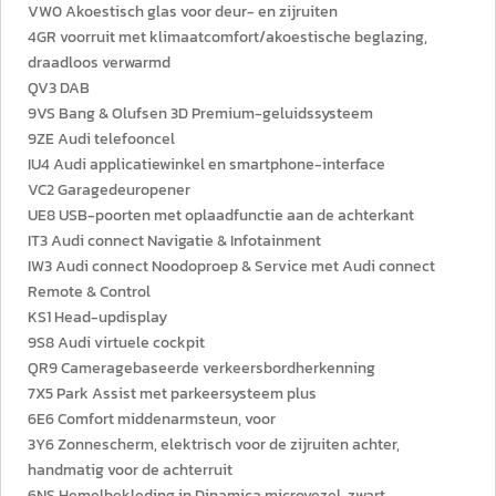
VW0 Akoestisch glas voor deur- en zijruiten
4GR voorruit met klimaatcomfort/akoestische beglazing,
draadloos verwarmd
QV3 DAB
9VS Bang & Olufsen 3D Premium-geluidssysteem
9ZE Audi telefooncel
IU4 Audi applicatiewinkel en smartphone-interface
VC2 Garagedeuropener
UE8 USB-poorten met oplaadfunctie aan de achterkant
IT3 Audi connect Navigatie & Infotainment
IW3 Audi connect Noodoproep & Service met Audi connect
Remote & Control
KS1 Head-updisplay
9S8 Audi virtuele cockpit
QR9 Cameragebaseerde verkeersbordherkenning
7X5 Park Assist met parkeersysteem plus
6E6 Comfort middenarmsteun, voor
3Y6 Zonnescherm, elektrisch voor de zijruiten achter,
handmatig voor de achterruit
6NS Hemelbekleding in Dinamica microvezel, zwart