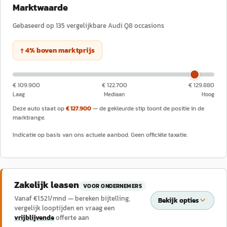
Marktwaarde
Gebaseerd op
135
vergelijkbare
Audi
Q8
occasions
↑
4
%
boven
marktprijs
€ 109.900
€ 122.700
€ 129.880
Laag
Mediaan
Hoog
Deze auto staat op
€ 127.900
— de gekleurde stip toont de positie in de
marktrange.
Indicatie op basis van ons actuele aanbod. Geen officiële taxatie.
Zakelijk leasen
VOOR ONDERNEMERS
Vanaf €
1.521
/mnd — bereken bijtelling,
Bekijk opties
vergelijk looptijden en vraag een
vrijblijvende
offerte aan