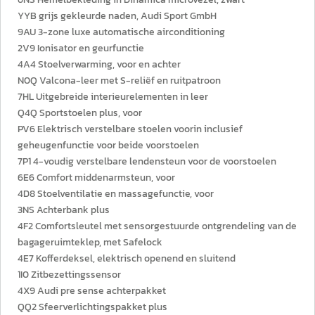
YYB grijs gekleurde naden, Audi Sport GmbH
9AU 3-zone luxe automatische airconditioning
2V9 Ionisator en geurfunctie
4A4 Stoelverwarming, voor en achter
N0Q Valcona-leer met S-reliëf en ruitpatroon
7HL Uitgebreide interieurelementen in leer
Q4Q Sportstoelen plus, voor
PV6 Elektrisch verstelbare stoelen voorin inclusief
geheugenfunctie voor beide voorstoelen
7P1 4-voudig verstelbare lendensteun voor de voorstoelen
6E6 Comfort middenarmsteun, voor
4D8 Stoelventilatie en massagefunctie, voor
3NS Achterbank plus
4F2 Comfortsleutel met sensorgestuurde ontgrendeling van de
bagageruimteklep, met Safelock
4E7 Kofferdeksel, elektrisch openend en sluitend
1I0 Zitbezettingssensor
4X9 Audi pre sense achterpakket
QQ2 Sfeerverlichtingspakket plus