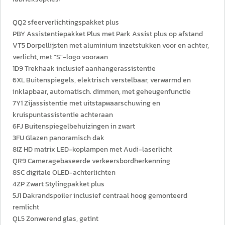
QQ2 sfeerverlichtingspakket plus
PBY Assistentiepakket Plus met Park Assist plus op afstand
VT5 Dorpellijsten met aluminium inzetstukken voor en achter,
verlicht, met "S"-logo vooraan
1D9 Trekhaak inclusief aanhangerassistentie
6XL Buitenspiegels, elektrisch verstelbaar, verwarmd en
inklapbaar, automatisch. dimmen, met geheugenfunctie
7Y1 Zijassistentie met uitstapwaarschuwing en
kruispuntassistentie achteraan
6FJ Buitenspiegelbehuizingen in zwart
3FU Glazen panoramisch dak
8IZ HD matrix LED-koplampen met Audi-laserlicht
QR9 Cameragebaseerde verkeersbordherkenning
8SC digitale OLED-achterlichten
4ZP Zwart Stylingpakket plus
5J1 Dakrandspoiler inclusief centraal hoog gemonteerd
remlicht
QL5 Zonwerend glas, getint