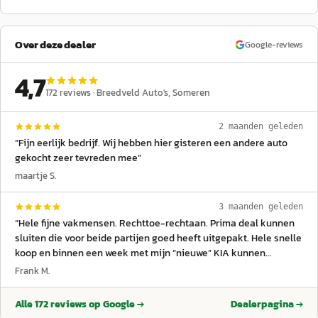
Over deze dealer
Google-reviews
4,7
172
reviews ·
Breedveld Auto's
, Someren
2 maanden geleden
“
Fijn eerlijk bedrijf. Wij hebben hier gisteren een andere auto
gekocht zeer tevreden mee
”
maartje S.
3 maanden geleden
“
Hele fijne vakmensen. Rechttoe-rechtaan. Prima deal kunnen
sluiten die voor beide partijen goed heeft uitgepakt. Hele snelle
koop en binnen een week met mijn “nieuwe” KIA kunnen
wegrijden. (Met daarbij nog een prachtig boeket als dank voor
Frank M.
het vertrouwen in hen) Bij alle vragen nemen zij rustig de tijd
om het uit te leggen of toe te lichten. Top service.
”
Alle
172
reviews op Google →
Dealerpagina →