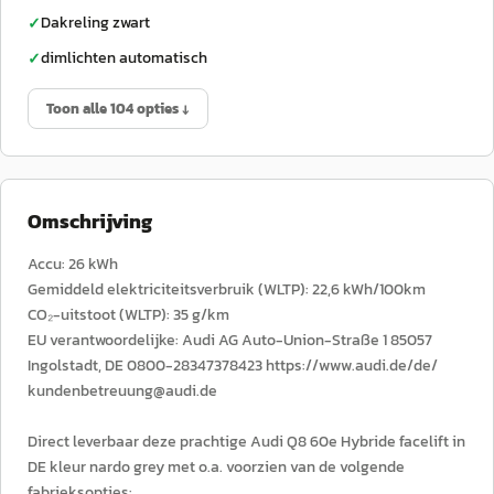
Dakreling zwart
✓
dimlichten automatisch
✓
Toon alle 104 opties ↓
Omschrijving
Accu: 26 kWh
Gemiddeld elektriciteitsverbruik (WLTP): 22,6 kWh/100km
CO₂-uitstoot (WLTP): 35 g/km
EU verantwoordelijke: Audi AG Auto-Union-Straße 1 85057
Ingolstadt, DE 0800-28347378423 https://www.audi.de/de/
kundenbetreuung@audi.de
Direct leverbaar deze prachtige Audi Q8 60e Hybride facelift in
DE kleur nardo grey met o.a. voorzien van de volgende
fabrieksopties: