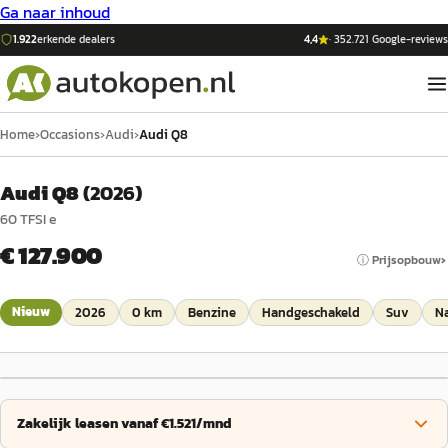
Ga naar inhoud
1.922
erkende dealers
4,4
·
352.721
Google-reviews
Home
›
Occasions
›
Audi
›
Audi Q8
Audi Q8
(
2026
)
60 TFSI e
€ 127.900
ⓘ Prijsopbouw
Nieuw
2026
0 km
Benzine
Handgeschakeld
Suv
N
Zakelijk leasen vanaf €1.521/mnd