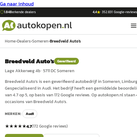
Ga naar inhoud
1.848
erkende dealers
4,4
·
352.831
Google-reviews
Home
›
Dealers
›
Someren
›
Breedveld Auto's
Breedveld Auto's
Geverifieerd
Lage Akkerweg 4b
·
5711 DC
Someren
Breedveld Auto's
is een
geverifieerd
auto
bedrijf in
Someren
, Limbur
Gespecialiseerd in Audi.
Het bedrijf heeft een gemiddelde beoordel
van 4.7 op 5, op basis van 172 Google reviews.
Op autokopen.nl staan 
occasions van Breedveld Auto's.
MERKEN:
Audi
★★★★★
4.7
(
172
Google reviews)