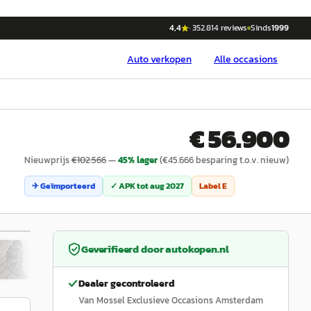
4,4
·
352.814
reviews
Sinds
1999
Auto
verkopen
Alle occasions
€ 56.900
Nieuwprijs
€
102.566
—
45
% lager
(€
45.666
besparing t.o.v. nieuw)
✈ Geïmporteerd
✓ APK tot
aug 2027
Label
E
/
43
Geverifieerd door
autokopen.nl
Dealer gecontroleerd
Van Mossel Exclusieve Occasions Amsterdam