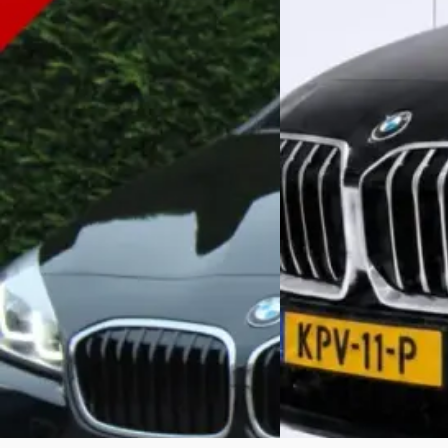
v.a. € 1.065/mnd
€ 48.710
Boven markt
v.a. € 1.033/mnd
2022 · 59.603 km · Plug-
Boven markt
Automaat
2020 · 64.962 km · Benzine · Automaat
Autohuis Meppel
· Mepp
Autobedrijf Jonkers BV
· Waardenburg
Bekijk aanbieding →
Bekijk aanbieding →
Vergelijk
Vergelijk