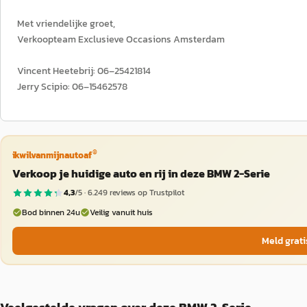
Met vriendelijke groet,
Verkoopteam Exclusieve Occasions Amsterdam
Vincent Heetebrij: 06–25421814
Jerry Scipio: 06–15462578
®
ikwilvanmijnautoaf
Verkoop je huidige auto en rij in deze BMW 2-Serie
4,3
/5 ·
6.249
reviews op Trustpilot
Bod binnen 24u
Veilig vanuit huis
Meld grati