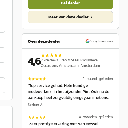
Bel dealer
Meer van deze dealer →
Over deze dealer
Google-reviews
4,6
76
reviews ·
Van Mossel Exclusieve
Occasions Amsterdam
, Amsterdam
1 maand geleden
“
Top service gehad. Hele kundige
medewerkers, in het bijzonder Pim. Ook na de
aankoop heel zorgvuldig omgegaan met ons
en met de auto. Zeker aanbevolen!
”
Serkan A.
4 maanden geleden
“
Zeer prettige ervaring met Van Mossel