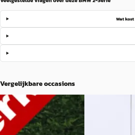
Veelgestelde vragen over deze BMW 2-Serie
Wat kost
Vergelijkbare occasions
C
BMW 2-Serie
·
2022
BMW 2-Serie
·
2020
225e xDrive
Gran Tourer 218i High Executive
€ 50.225
Edition