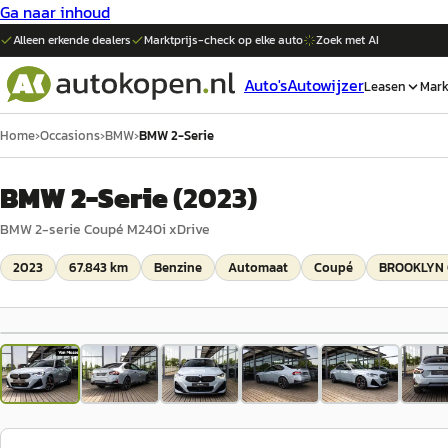
Ga naar inhoud
Alleen erkende dealers
Marktprijs-check op elke
auto
Zoek met AI
Auto's
Autowijzer
Leasen
Mark
Home
›
Occasions
›
BMW
›
BMW 2-Serie
BMW 2-Serie
(
2023
)
BMW 2-serie Coupé M240i xDrive
2023
67.843 km
Benzine
Automaat
Coupé
BROOKLYN 