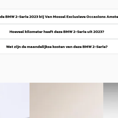
 de BMW 2-Serie 2023 bij Van Mossel Exclusieve Occasions Ams
Hoeveel kilometer heeft deze BMW 2-Serie uit 2023?
Wat zijn de maandelijkse kosten van deze BMW 2-Serie?
E
A
BMW 2-Serie
·
2022
BMW 2
Coupé M240i xDrive High Executive
225e Ac
€ 57.500
€ 63.66