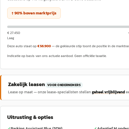
↑
90
%
boven
marktprijs
€ 27.450
Laag
Deze auto staat op
€ 56.900
— de gekleurde stip toont de positie in de marktra
Indicatie op basis van ons actuele aanbod. Geen officiële taxatie.
Zakelijk leasen
VOOR ONDERNEMERS
Lease op maat — onze lease-specialisten stellen
geheel vrijblijvend
e
Uitrusting & opties
Parking Assistant Plus (5DN)
Adaptief M onder
✓
✓