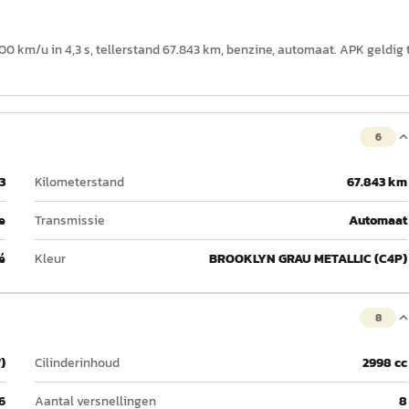
0 km/u in 4,3 s, tellerstand 67.843 km, benzine, automaat. APK geldig 
6
3
Kilometerstand
67.843 km
e
Transmissie
Automaat
é
Kleur
BROOKLYN GRAU METALLIC (C4P)
8
)
Cilinderinhoud
2998 cc
6
Aantal versnellingen
8