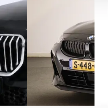
v.a. € 1.219/mnd
v.a. € 
Boven markt
Boven 
in hybride ·
2022 · 30.533 km · Benzine · Automaat
2026 · 5
Automa
el
Van Mourik Geldermalsen
·
Geldermalsen
4,4
(
308
)
Dusseld
4,3
(
273
)
1619 dagen geleden geplaatst
Bekijk 
Bekijk aanbieding →
Vergelijk
Vergelijk