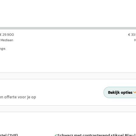
€ 29.900
€ 33
Mediaan
nge.
Bekijk opties
en offerte voor je op
stel (2VF)
Schwarz met contrasterend stiksel Blau |
✓