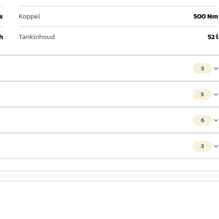
 s
Koppel
500 Nm
h
Tankinhoud
52 l
3
5
6
3