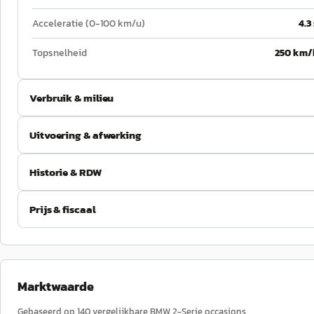
Acceleratie (0-100 km/u)
4.3
Topsnelheid
250 km/
Verbruik & milieu
Uitvoering & afwerking
Historie & RDW
Prijs & fiscaal
Marktwaarde
Gebaseerd op
140
vergelijkbare
BMW
2-Serie
occasions