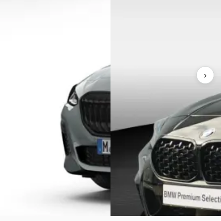
€ 69.900
1.350/mnd
v.a. € 1.482/mnd
markt
Boven markt
.000 km · Plug-in hybride ·
at
2025 · 6.193 km · Benzine · Aut
›
orp Oostzaan
· Oostzaan
Ekris Veenendaal
· Veenendaal
4,3
(
292
)
aanbieding →
Gisteren geplaatst
Bekijk aanbieding →
Vergelijk