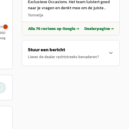
Exclusieve Occasions. Het team luistert goed
naar je vragen en denkt mee om de juiste
keuze te maken. Ze doen dit met veel hart en
Tonnetje
aandacht voor jouw wensen. Ze zoeken actief
naar de beste oplossing om je droomauto te
Alle
76
reviews op Google →
Dealerpagina →
vinden en het hele proces, van bezichtiging tot
.950
aflevering, verloopt professioneel en soepel.
Hoog
Het gevoel dat je echt geholpen wordt om je
Stuur een bericht
droom waar te maken, maakt het verschil. Een
betrouwbare en klantgerichte dealer voor
Liever de dealer rechtstreeks benaderen?
exclusieve occasions 🚗✨💼.
”