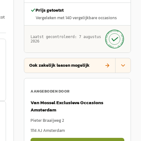
Prijs getoetst
tot
Vergeleken met
140
vergelijkbare occasions
GECONTROLEERD ·
AUTOKOPEN.NL
Laatst gecontroleerd:
7 augustus
· SINDS 1999 ·
2026
Ook zakelijk leasen mogelijk
AANGEBODEN DOOR
Van Mossel Exclusieve Occasions
Amsterdam
Pieter Braaijweg 2
1114 AJ
Amsterdam