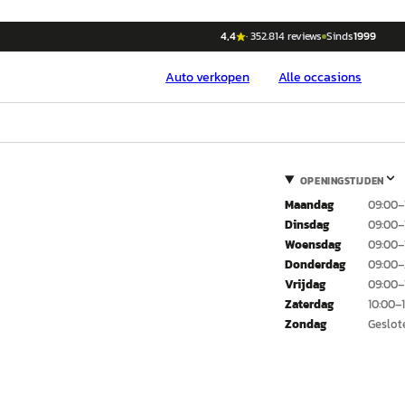
4,4
·
352.814
reviews
Sinds
1999
Auto
verkopen
Alle occasions
OPENINGSTIJDEN
Maandag
09:00–
Dinsdag
09:00–
Woensdag
09:00–
Donderdag
09:00–
Vrijdag
09:00–
Zaterdag
10:00–
Zondag
Geslot