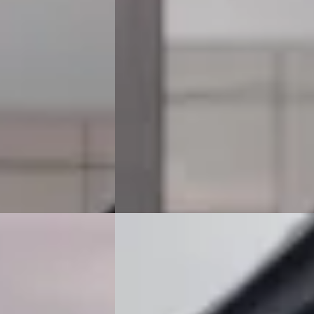
v.a. € 2.542/mnd
Scherp geprijsd
risch · Automaat
2018 · 97.967 km · Benzine · Automaat
Occasions
Van Mossel Exclusieve Occasions
am
4,6
(
76
)
Amsterdam
· Amsterdam
4,6
(
76
)
jk aanbieding →
Bekijk aanbieding →
Vergelijk
Porsche Macan
·
2022
2.9 S
€ 79.900
v.a. € 1.694/mnd