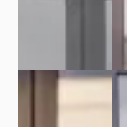
Marktconform
Boven 
2021 · 98.296 km · Benzine · Automaat
2021 · 
Van Mossel Exclusieve Occasions
Van Mo
Amsterdam
· Amsterdam
4,6
(
76
)
Amste
Bekijk aanbieding →
Bekijk
Vergelijk
Vergelijk
G
A
BMW X5
·
2020
BMW 
M Competition
xDrive
€ 86.900
€ 46.9
v.a. € 1.842/mnd
v.a. €