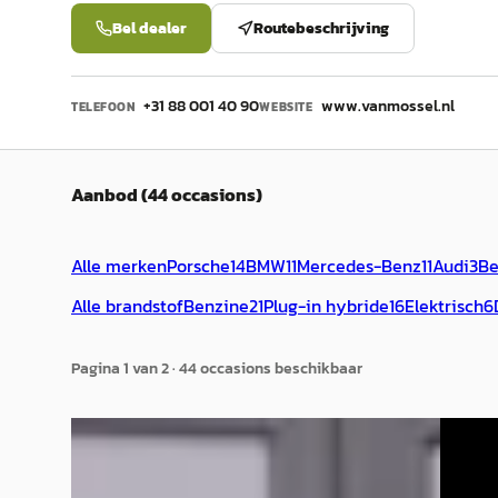
Bel dealer
Routebeschrijving
+31 88 001 40 90
www.vanmossel.nl
TELEFOON
WEBSITE
Aanbod (44 occasions)
Alle merken
Porsche
14
BMW
11
Mercedes-Benz
11
Audi
3
Be
Alle brandstof
Benzine
21
Plug-in hybride
16
Elektrisch
6
Pagina
1
van
2
·
44
occasion
s
beschikbaar
Audi Q3
·
2026
A
Merce
Sportback 1.5 e-hybrid S edition