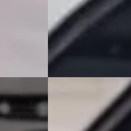
Scherp geprijsd
2022 · 39.856 km · Benzine · Automaat
ine · Automaat
Van Mossel Exclusieve Occasions
Occasions
Amsterdam
· Amsterdam
4,6
(
76
)
am
4,6
(
76
)
Bekijk aanbieding →
Vergelijk
Audi RS4
·
2023
lasse
·
2025
Avant 2.9 TFSI RS 4 quattro competitio
plus kuipstoelen
€ 79.900
v.a. € 1.694/mnd