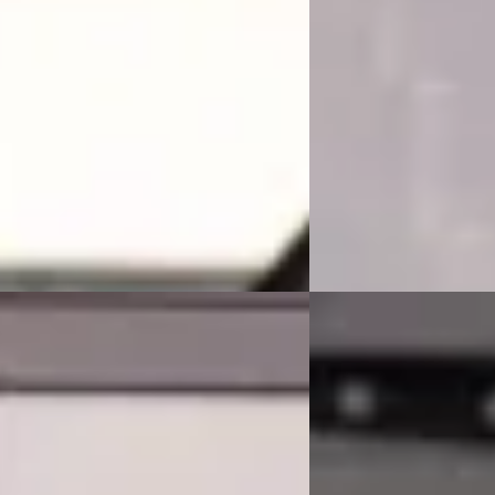
1.206/mnd
v.a. € 4.555/mnd
markt
Marktconform
67.843 km · Benzine · Automaat
2021 · 16.562 km · Benz
ssel Exclusieve Occasions
Van Mossel Exclusieve 
rdam
· Amsterdam
4,6
(
76
)
Amsterdam
· Amsterd
 aanbieding →
Bekijk aanbieding →
Vergelijk
A
des-Benz GLE
·
2021
Mercedes-Benz E-K
 AMG 63 S 4MATIC+ Premium Plus
300 e AMG Line
00
€ 76.800
 2.096/mnd
v.a. € 1.628/mnd