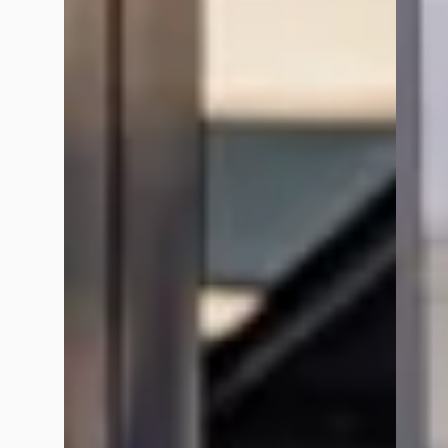
Marktconform
Scherp
2020 · 94.899 km · Benzine · Automaat
2023 · 
Autom
Van Mossel Exclusieve Occasions
Amsterdam
· Amsterdam
4,6
(
76
)
Van Mo
Bekijk aanbieding →
Amste
Bekijk
Vergelijk
Vergelijk
Google reviews over
Van Mossel Exclusieve Occasi
R. Panday
december 2025