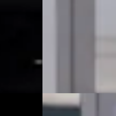
ion
Estate 300 e Sport Edition
€ 73.900
v.a. € 1.567/mnd
Boven markt
in hybride ·
2026 · 18.265 km · Plug-in hybride ·
Handgeschakeld
Occasions
Van Mossel Exclusieve Occasions
am
4,6
(
76
)
Amsterdam
· Amsterdam
4,6
(
76
)
Bekijk aanbieding →
Vergelijk
F
022
Mercedes-Benz C-Klasse
·
2016
h
Coupé AMG 63 S