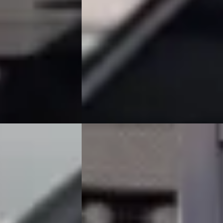
Boven markt
in hybride ·
2023 · 46.754 km · Benzine ·
Handgeschakeld
Occasions
Van Mossel Exclusieve Occasions
am
4,6
(
76
)
Amsterdam
· Amsterdam
4,6
(
76
)
Bekijk aanbieding →
Vergelijk
A
BMW X3
·
2023
xDrive30e High Executive
€ 44.900
v.a. € 952/mnd