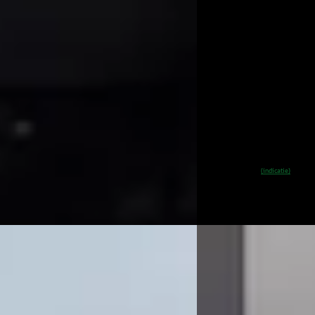
900
€ 57.900
4.873/mnd
v.a. € 1.227/mnd
onform
Scherp geprijsd
54.860 km · Benzine · Automaat
2022 · 99.206 km · Elek
ssel Exclusieve Occasions
Van Mossel Exclusieve 
rdam
· Amsterdam
4,6
(
76
)
Amsterdam
· Amsterd
 aanbieding →
~
88
% SoH
Beki
(indicatie)
Vergelijk
EV
A
he Panamera
·
2024
Porsche Macan
·
20
rbo E-Hybrid
Turbo 100 kWh
900
€ 104.900