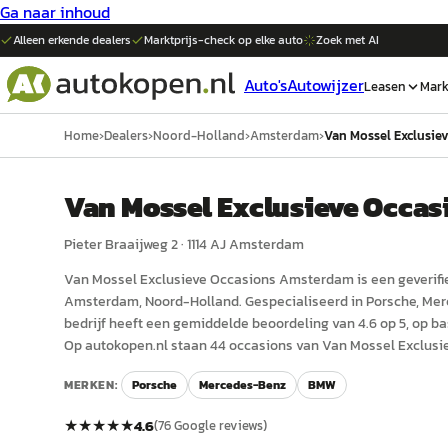
Ga naar inhoud
Alleen erkende dealers
Marktprijs-check op elke
auto
Zoek met AI
Auto's
Autowijzer
Leasen
Mark
Home
›
Dealers
›
Noord-Holland
›
Amsterdam
›
Van Mossel Exclusie
Van Mossel Exclusieve Occa
Pieter Braaijweg 2
·
1114 AJ
Amsterdam
Van Mossel Exclusieve Occasions Amsterdam
is een
geverifi
Amsterdam
, Noord-Holland
.
Gespecialiseerd in Porsche, Me
bedrijf heeft een gemiddelde beoordeling van 4.6 op 5, op ba
Op autokopen.nl staan 44 occasions van Van Mossel Exclus
MERKEN:
Porsche
Mercedes-Benz
BMW
★★★★★
4.6
(
76
Google reviews)