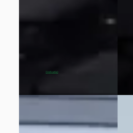
€ 49.900
€ 229.
v.a. € 1.058/mnd
v.a. € 
Scherp geprijsd
Marktc
2020 · 66.800 km · Elektrisch · Automaat
2022 · 
Van Mossel Exclusieve Occasions
Van Mo
Amsterdam
· Amsterdam
4,6
(
76
)
Amste
~
85
% SoH
Bekijk aanbieding →
Bekijk
(indicatie)
Vergelijk
Vergelijk
A
A
Mercedes-Benz GLE
·
2021
Porsc
klasse 350 e 4MATIC Premium Plus
4.0 Tu
€ 55.900
€ 169.