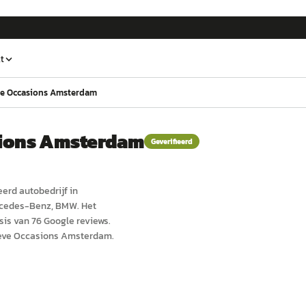
t
ve Occasions Amsterdam
sions Amsterdam
Geverifieerd
eerd
auto
bedrijf in
rcedes-Benz, BMW.
Het
sis van 76 Google reviews.
ieve Occasions Amsterdam.