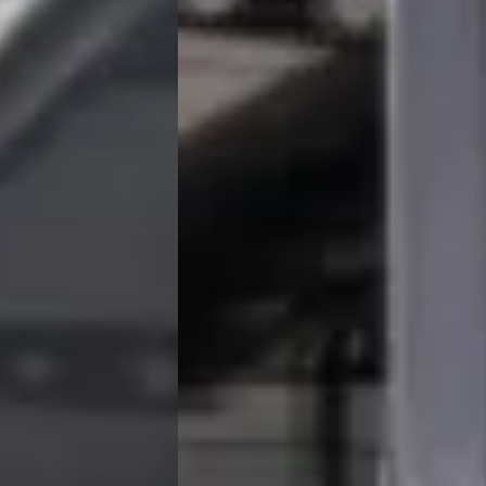
Scherp geprijsd
trisch · Automaat
2023 · 96.692 km · Plug-in hybride ·
Automaat
Occasions
am
4,6
(
76
)
Van Mossel Exclusieve Occasions
jk aanbieding →
Amsterdam
· Amsterdam
4,6
(
76
)
Bekijk aanbieding →
Vergelijk
★★★