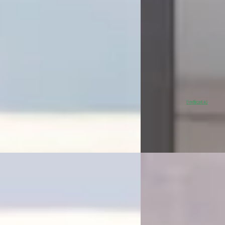
3.602/mnd
v.a. € 2.224/mnd
markt
Marktconform
40.517 km · Plug-in hybride ·
2025 · 59.741 km · Elekt
aat
Van Mossel Exclusieve 
ssel Exclusieve Occasions
Amsterdam
· Amsterd
rdam
· Amsterdam
4,6
(
76
)
~
96
% SoH
Beki
(indicatie)
 aanbieding →
Vergelijk
G
-Serie
·
2023
Porsche 911
·
2021
serie Coupé M240i xDrive
4.0 GT3
00
€ 214.900