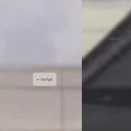
 geprijsd
Scherp geprijsd
85.103 km · Plug-in hybride ·
2023 · 50.395 km · Elek
aat
Van Mossel Exclusieve 
ssel Exclusieve Occasions
Amsterdam
· Amsterd
rdam
· Amsterdam
4,6
(
76
)
~
92
% SoH
Beki
(indicatie)
 aanbieding →
Vergelijk
← Vorige
1
2
Volgende →
ons Amsterdam