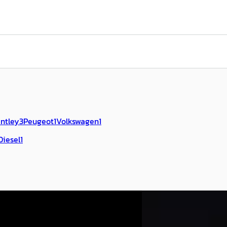
ntley
3
Peugeot
1
Volkswagen
1
Diesel
1
A
des-Benz GLC-Klasse
·
2024
Volkswagen Tigua