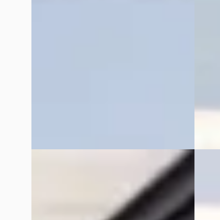
v.a. € 1.185/mnd
v.a. € 
Scherp geprijsd
Boven 
2021 · 102.299 km · Plug-in hybride ·
2024 · 
Automaat
Autom
Van Mossel Exclusieve Occasions
Van Mo
Amsterdam
· Amsterdam
4,6
(
76
)
Amste
Bekijk aanbieding →
Bekijk
Vergelijk
Vergelijk
EV
A
E
BMW i7
·
2022
BMW 2
xDrive60 106 kWh
BMW 2-
€ 77.900
€ 56.9