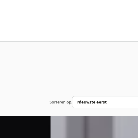
Sorteren op:
A
n
·
2025
Mercedes-Benz E-Klasse
·
2026