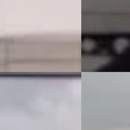
markt
Boven markt
111.842 km · Benzine · Automaat
2025 · 16.689 km · Plug-
Automaat
ssel Exclusieve Occasions
rdam
· Amsterdam
4,6
(
76
)
Van Mossel Exclusieve 
 aanbieding →
Amsterdam
· Amsterd
Bekijk aanbieding →
Vergelijk
EV
A
X3
·
2023
BMW i7
·
2023
30e High Executive
xDrive60 106 kWh
00
€ 79.900
 994/mnd
v.a. € 1.694/mnd