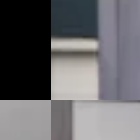
€ 57.900
v.a. € 1.227/mnd
Boven markt
trisch · Automaat
2016 · 81.063 km · Benzine · Automaat
Occasions
Van Mossel Exclusieve Occasions
am
4,6
(
76
)
Amsterdam
· Amsterdam
4,6
(
76
)
jk aanbieding →
Bekijk aanbieding →
Vergelijk
G
25
Mercedes-Benz G-Klasse
·
2018
500
€ 119.900