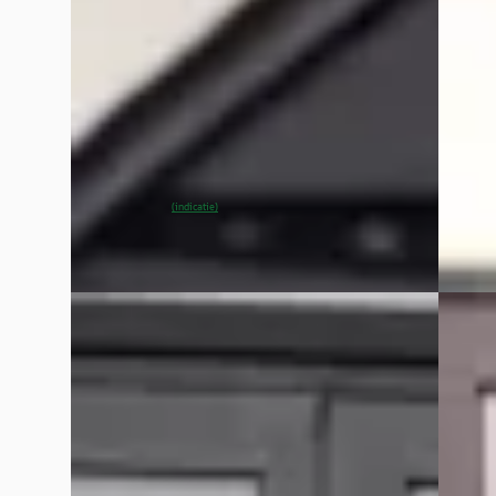
v.a. € 1.651/mnd
v.a. € 
Scherp geprijsd
Boven 
2022 · 80.183 km · Elektrisch · Automaat
2023 · 
Van Mossel Exclusieve Occasions
Van Mo
Amsterdam
· Amsterdam
4,6
(
76
)
Amste
~
89
% SoH
Bekijk aanbieding →
Bekijk
(indicatie)
Vergelijk
Vergelijk
F
G
BMW 7-Serie
·
2021
Merce
BMW 7-serie 750i xDrive High Executive
klasse
€ 59.800
€ 98.9
v.a. € 1.268/mnd
v.a. €