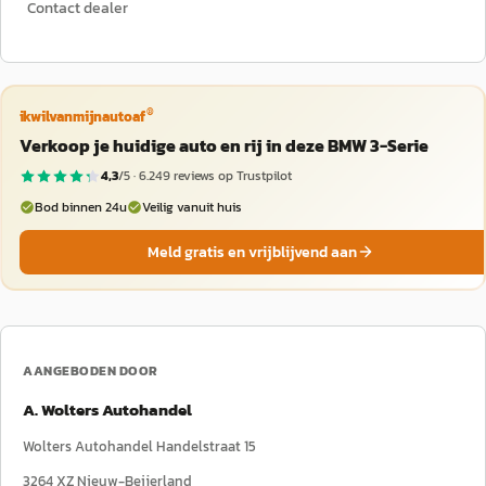
Contact dealer
®
ikwilvanmijnautoaf
Verkoop je huidige auto en rij in deze BMW 3-Serie
4,3
/5 ·
6.249
reviews op Trustpilot
Bod binnen 24u
Veilig vanuit huis
Meld gratis en vrijblijvend aan
AANGEBODEN DOOR
A. Wolters Autohandel
Wolters Autohandel Handelstraat 15
3264 XZ
Nieuw-Beijerland