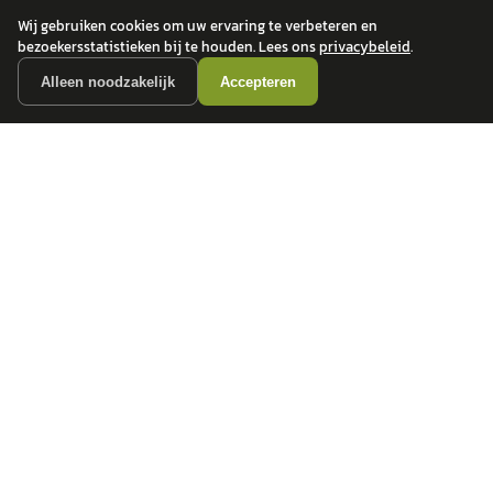
Wij gebruiken cookies om uw ervaring te verbeteren en
bezoekersstatistieken bij te houden. Lees ons
privacybeleid
.
Alleen noodzakelijk
Accepteren
autokopen.nl geeft geen financieel advies en is niet bevoegd om vragen over
financiële producten te beantwoorden. Wij verwijzen door naar erkende, AFM-
vergunde partners.
POPULAIRE MERKEN
Volkswagen
Vind jouw volgende auto bij
Toyota
betrouwbare dealers.
BMW
Mercedes-Benz
Audi
Ford
Opel