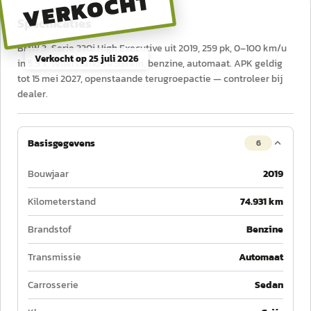
VERKOCHT
Specificaties
BMW 3-Serie 330i High Executive uit 2019, 259 pk, 0–100 km/u
Verkocht op
25 juli 2026
in 5,9 s, tellerstand 74.931 km, benzine, automaat. APK geldig
tot 15 mei 2027, openstaande terugroepactie — controleer bij
dealer.
Basisgegevens
6
Bouwjaar
2019
Kilometerstand
74.931 km
Brandstof
Benzine
Transmissie
Automaat
Carrosserie
Sedan