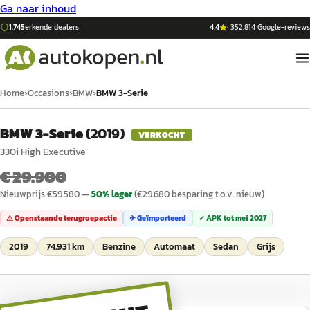
Ga naar inhoud
1.745
erkende dealers
4,4
·
352.814
Google-reviews
Home
›
Occasions
›
BMW
›
BMW 3-Serie
BMW 3-Serie
(
2019
)
VERKOCHT
330i High Executive
€ 29.900
Nieuwprijs
€
59.580
—
50
% lager
(€
29.680
besparing t.o.v. nieuw)
⚠ Openstaande terugroepactie
✈ Geïmporteerd
✓ APK tot
mei 2027
2019
74.931 km
Benzine
Automaat
Sedan
Grijs