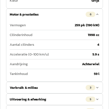
Kleur
Grijs
Motor & prestaties
6
Vermogen
259 pk (190 kW)
Cilinderinhoud
1998 cc
Aantal cilinders
4
Acceleratie (0-100 km/u)
5.9 s
Aandrijving
Achterwiel
Tankinhoud
59 l
Verbruik & milieu
3
Uitvoering & afwerking
5