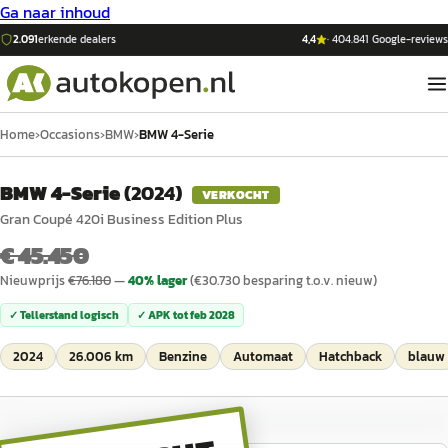
Ga naar inhoud
2.091
erkende dealers
4,4
·
404.841
Google-reviews
Home
›
Occasions
›
BMW
›
BMW 4-Serie
BMW 4-Serie
(
2024
)
VERKOCHT
Gran Coupé 420i Business Edition Plus
€ 45.450
Nieuwprijs
€
76.180
—
40
% lager
(€
30.730
besparing t.o.v. nieuw)
✓ Tellerstand logisch
✓ APK tot
feb 2028
2024
26.006 km
Benzine
Automaat
Hatchback
blauw