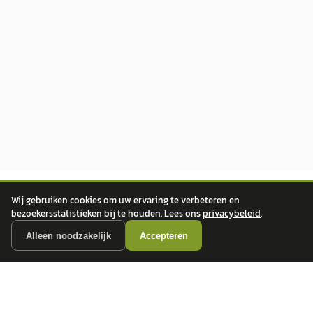
Wij gebruiken cookies om uw ervaring te verbeteren en
bezoekersstatistieken bij te houden. Lees ons
privacybeleid
.
Alleen noodzakelijk
Accepteren
autokopen.nl geeft geen financieel advies en is niet bevoegd om vragen over
financiële producten te beantwoorden. Wij verwijzen door naar erkende, AFM-
vergunde partners.