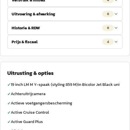
Verbruik & milieu
4
Uitvoering & afwerking
6
Historie & RDW
6
Prijs & fiscaal
4
Uitrusting & opties
19 inch LM M Y-spaak (styling 859 M)in Bicolor Jet Black uni
✓
Achteruitrijcamera
✓
Actieve voetgangersbescherming
✓
Active Cruise Control
✓
Active Guard Plus
✓