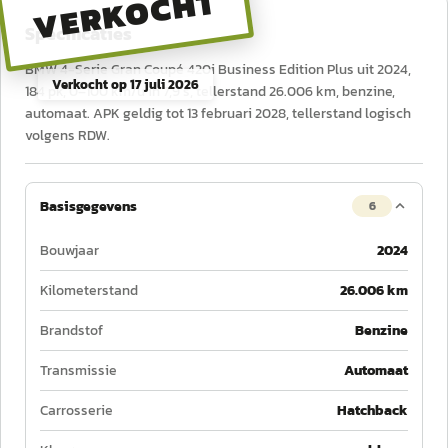
VERKOCHT
Specificaties
BMW 4-Serie Gran Coupé 420i Business Edition Plus uit 2024,
Verkocht op
17 juli 2026
184 pk, 0–100 km/u in 7,9 s, tellerstand 26.006 km, benzine,
automaat. APK geldig tot 13 februari 2028, tellerstand logisch
volgens RDW.
Basisgegevens
6
Bouwjaar
2024
Kilometerstand
26.006 km
Brandstof
Benzine
Transmissie
Automaat
Carrosserie
Hatchback