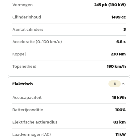
Vermogen
245 pk (180 kW)
Cilinderinhoud
1499 cc
Aantal cilinders
3
Acceleratie (0-100 km/u)
6.8 s
Koppel
230 Nm
Topsnelheid
190 km/h
Elektrisch
6
Accucapaciteit
16 kWh
Batterijconditie
100%
Elektrische actieradius
82 km
Laadvermogen (AC)
11 kW