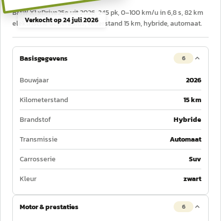
BMW X1 xDrive25e uit 2026, 245 pk, 0–100 km/u in 6,8 s, 82 km
Verkocht op
24 juli 2026
elektrische actieradius, tellerstand 15 km, hybride, automaat.
Basisgegevens
6
Bouwjaar
2026
Kilometerstand
15 km
Brandstof
Hybride
Transmissie
Automaat
Carrosserie
Suv
Kleur
zwart
Motor & prestaties
6