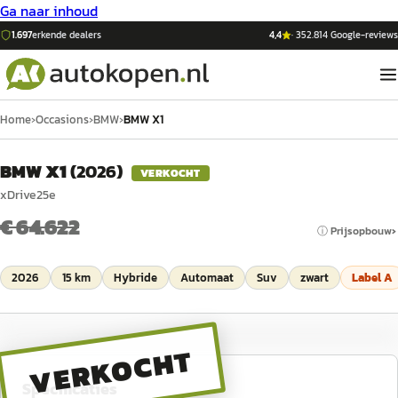
Ga naar inhoud
1.697
erkende dealers
4,4
·
352.814
Google-reviews
Home
›
Occasions
›
BMW
›
BMW X1
BMW X1
(
2026
)
VERKOCHT
xDrive25e
€ 64.622
ⓘ Prijsopbouw
2026
15 km
Hybride
Automaat
Suv
zwart
Label
A
VERKOCHT
Specificaties