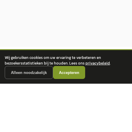
Wij gebruiken cookies om uw ervaring te verbeteren en
bezoekersstatistieken bij te houden. Lees ons
privacybeleid
.
Alleen noodzakelijk
Accepteren
autokopen.nl geeft geen financieel advies en is niet bevoegd om vragen over
financiële producten te beantwoorden. Wij verwijzen door naar erkende, AFM-
vergunde partners.
POPULAIRE MERKEN