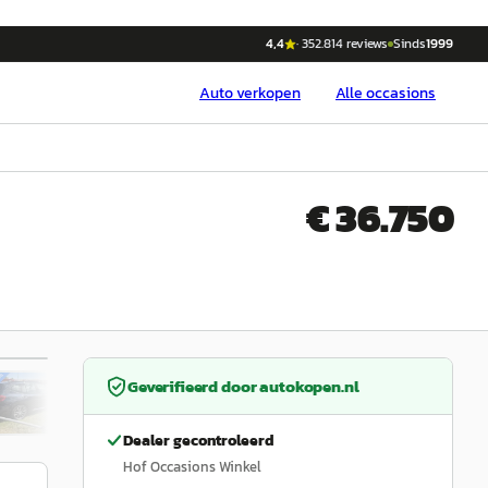
4,4
·
352.814
reviews
Sinds
1999
Auto
verkopen
Alle occasions
€ 36.750
/
47
Geverifieerd door
autokopen.nl
Dealer gecontroleerd
Hof Occasions Winkel