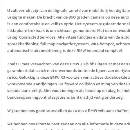
U zult verrukt zijn van de digitale wereld van mobiliteit; het digi
veilig te maken. De kracht van de 360 graden camera op deze auto r
is een comfortabele en veilige optie. Het systeem reguleert de sne
inklapbare trekhaak is onzichtbaar gemonteerd. Met een eenvoudi
veilig: Connected Services. Alle vitale functies en data van de a
spraakbediening, full map navigatiesysteem, WIFI-hotspot, achte
automatische airconditioning is deze BMW helemaal compleet.
Zoals u mag verwachten van deze BMW X3 is hij uitgerust met een
garandeert dat u zich niet onverhoeds buiten de lijnen van de rijst
risico. Gelukkig is deze BMW X3 voorzien van actieve dodehoekdet
voorkomende aanrijdingen. De forward collision warning van deze 
schade aanzienlijk. Met voorzieningen als head-up display, hill ho
bandenspanningcontrolesysteem, bent u altijd veilig onderweg.
Wij kunnen ons goed voorstellen dat u deze BMW wilt aanschaffen.
We hebben ons uiterste best gedaan om alle informatie in deze adv