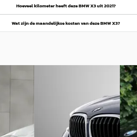
Hoeveel kilometer heeft deze BMW X3 uit 2021?
Wat zijn de maandelijkse kosten van deze BMW X3?
A
D
BMW X3
·
2021
BMW 
o-dak/Laser-
xDrive30e Executive M-Sport
XDrive2
l/360*Camera
€ 33.900
€ 27.95
v.a. € 719/mnd
v.a. € 
Scherp geprijsd
Scherp 