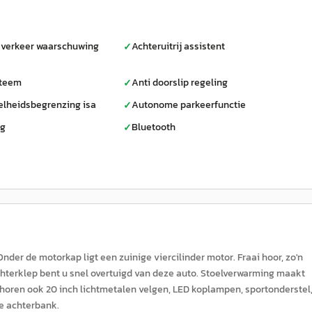
verkeer waarschuwing
Achteruitrij assistent
✓
steem
Anti doorslip regeling
✓
lheidsbegrenzing isa
Autonome parkeerfunctie
✓
ag
Bluetooth
✓
 Onder de motorkap ligt een zuinige viercilinder motor. Fraai hoor, zo'n
chterklep bent u snel overtuigd van deze auto. Stoelverwarming maakt
ing horen ook 20 inch lichtmetalen velgen, LED koplampen, sportonderstel
e achterbank.