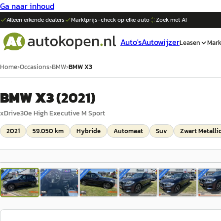
Ga naar inhoud
Alleen erkende dealers
Marktprijs-check op elke
auto
Zoek met AI
Auto's
Autowijzer
Leasen
Mark
Home
›
Occasions
›
BMW
›
BMW X3
BMW X3
(
2021
)
xDrive30e High Executive M Sport
2021
59.050 km
Hybride
Automaat
Suv
Zwart Metalli