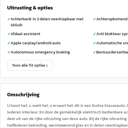
Uitrusting & opties
Achterbank in 3 delen neerklapbaar met
Achteropkomend 
✓
✓
skiluik
Afdaal assistent
Anti blokkeer sy
✓
✓
Apple carplay/android auto
Automatische sne
✓
✓
Autonomous emergency braking
Bestuurdersairb
✓
✓
Toon alle 112 opties ↓
Omschrijving
U hoort het, u voelt het, u ervaart het: dit is een Duitse klasseauto.
lederen interieur. En door de gemakkelijk elektrisch bedienbare a
deel uit van de rijke uitrusting van deze auto. Bij de rijke uitrust
halflederen bekleding, warmtewerend glas en in delen neerklapbar