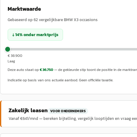
Marktwaarde
Gebaseerd op
62
vergelijkbare
BMW
X3
occasions
↓
14
%
onder
marktprijs
€ 38.900
Laag
Deze auto staat op
€ 36.750
— de gekleurde stip toont de positie in de marktra
Indicatie op basis van ons actuele aanbod. Geen officiële taxatie.
Zakelijk leasen
VOOR ONDERNEMERS
Vanaf €
641
/mnd — bereken bijtelling, vergelijk looptijden en vraag ee