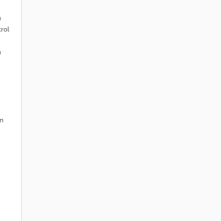
n
rol
n
en