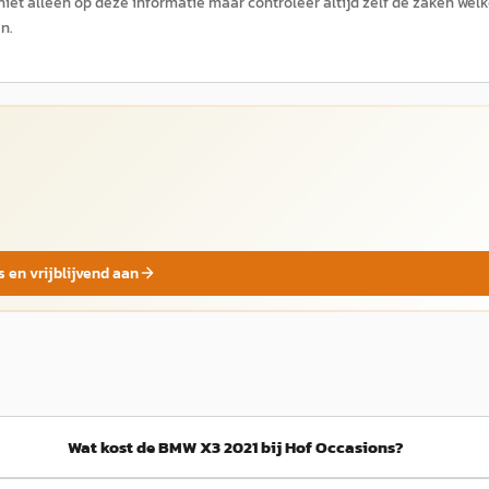
niet alleen op deze informatie maar controleer altijd zelf de zaken wel
n.
s en vrijblijvend aan
Wat kost de BMW X3 2021 bij Hof Occasions?