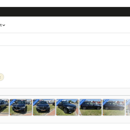
t
c
1