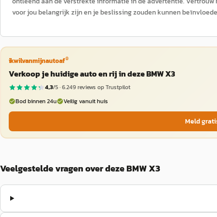
ontleend aan de verstrekte informatie in de advertentie. Vertrouw 
voor jou belangrijk zijn en je beslissing zouden kunnen beïnvloede
®
ikwilvanmijnautoaf
Verkoop je huidige auto en rij in deze BMW X3
4,3
/5 ·
6.249
reviews op Trustpilot
Bod binnen 24u
Veilig vanuit huis
Meld grati
Veelgestelde vragen over deze BMW X3