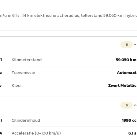
u in 6,1 s, 44 km elektrische actieradius, tellerstand 59.050 km, hybri
6
1
Kilometerstand
59.050 km
e
Transmissie
Automaat
v
Kleur
Zwart Metallic
6
)
Cilinderinhoud
1998 cc
4
Acceleratie (0-100 km/u)
6.1 s