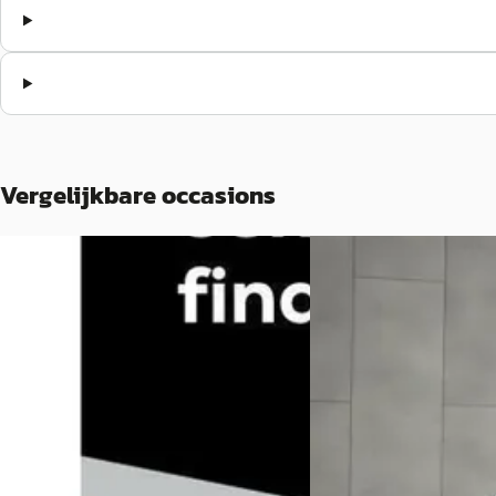
Vergelijkbare occasions
BMW X3
·
2020
D
BMW X3
·
2022
xDrive30e High Executive M-Sport,
VOL!, Pano, Leder
xDrive20i M-Sport Pan
Light/Leder/Sportstoe
€ 36.950
€ 43.950
v.a. € 783/mnd
v.a. € 932/mnd
Scherp geprijsd
Scherp geprijsd