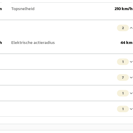
m
Topsnelheid
210 km/h
2
h
Elektrische actieradius
44 km
1
7
1
1