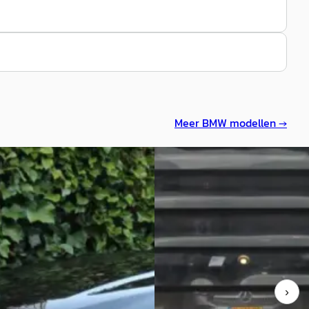
Meer
BMW
modellen →
D
X3
·
2019
BMW X3
·
2019
0i High Executive
xDrive20i High Executive Editi
0
€ 35.950
592/mnd
v.a. € 762/mnd
geprijsd
Scherp geprijsd
›