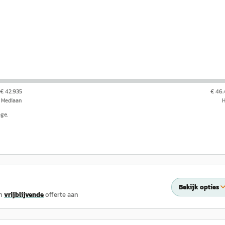
€ 42.935
€ 46
Mediaan
nge.
Bekijk opties
n
vrijblijvende
offerte aan