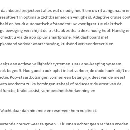
tale dashboard projecteert alles wat u nodig heeft om uw rit aangenaam e
esulteert in optimale zichtbaarheid en veiligheid. Adaptive cruise cont
lheid en houdt automatisch afstand tot uw voorligger. De elektrisch
ge beweging verschijnt de trekhaak zodra u deze nodig hebt. Handig e
uto checkt u via de app op uw smartphone. Met dashboard met
ropkomend verkeer waarschuwing, kruisend verkeer detectie en
 reeks aan actieve veiligheidssystemen. Het Lane-keeping systeem
rook begeeft. Hoe goed u ook oplet in het verkeer, de dode hoek blijft e
ectie. Kop-staartbotsingen vormen een belangrijk deel van de meest
auto voorkomt zulke botsingen geheel of reduceert de ernst van de
ld functie, brake assist, vermoeidheidsherkenning en
 Wacht daar dan niet mee en reserveer hem nu direct.
ertentie correct weer te geven. Er kunnen echter geen rechten worden