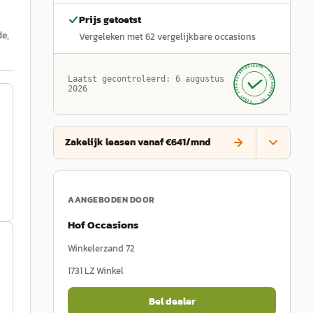
Prijs getoetst
de,
Vergeleken met
62
vergelijkbare occasions
GECONTROLEERD ·
AUTOKOPEN.NL
Laatst gecontroleerd:
6 augustus
· SINDS 1999 ·
2026
Zakelijk leasen vanaf €641/mnd
AANGEBODEN DOOR
Hof Occasions
Winkelerzand 72
1731 LZ
Winkel
Bel dealer