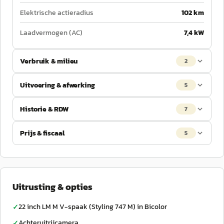
Elektrische actieradius
102 km
Laadvermogen (AC)
7,4 kW
Verbruik & milieu
2
Uitvoering & afwerking
5
Historie & RDW
7
Prijs & fiscaal
5
Uitrusting & opties
22 inch LM M V-spaak (Styling 747 M) in Bicolor
✓
Achteruitrijcamera
✓