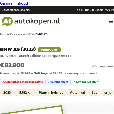
Ga naar inhoud
2.091
erkende dealers
4,4
·
404.841
Google-reviews
Home
›
Occasions
›
BMW
›
BMW X5
BMW X5
(
2023
)
VERKOCHT
xDrive50e Launch Edition M Sportpakket Pro
€ 82.900
ⓘ Prijsopbouw
Nieuwprijs
€
126.343
—
34
% lager
(€
43.443
besparing t.o.v. nieuw)
⚠ Openstaande terugroepactie
✈ Geïmporteerd
✓ APK tot
jun 2027
2023
45.782 km
Plug-in hybride
Automaat
Suv
grijs