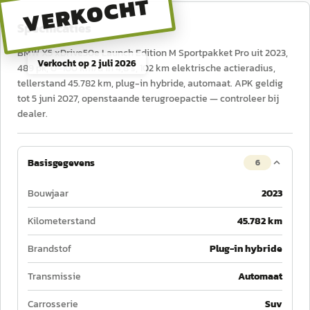
VERKOCHT
Specificaties
BMW X5 xDrive50e Launch Edition M Sportpakket Pro uit 2023,
Verkocht op
2 juli 2026
489 pk, 0–100 km/u in 4,8 s, 102 km elektrische actieradius,
tellerstand 45.782 km, plug-in hybride, automaat. APK geldig
tot 5 juni 2027, openstaande terugroepactie — controleer bij
dealer.
Basisgegevens
6
Bouwjaar
2023
Kilometerstand
45.782 km
Brandstof
Plug-in hybride
Transmissie
Automaat
Carrosserie
Suv