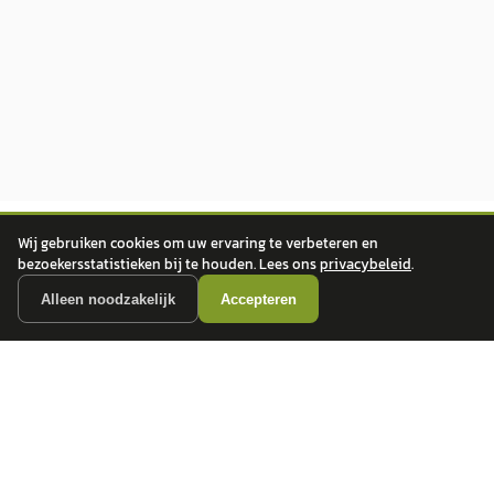
Wij gebruiken cookies om uw ervaring te verbeteren en
bezoekersstatistieken bij te houden. Lees ons
privacybeleid
.
Alleen noodzakelijk
Accepteren
autokopen.nl geeft geen financieel advies en is niet bevoegd om vragen over
financiële producten te beantwoorden. Wij verwijzen door naar erkende, AFM-
vergunde partners.
POPULAIRE MERKEN