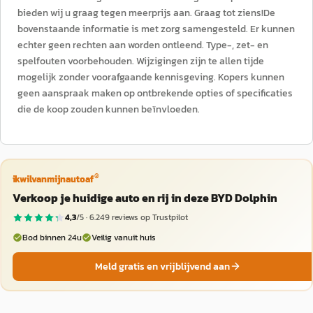
bieden wij u graag tegen meerprijs aan. Graag tot ziens!De
bovenstaande informatie is met zorg samengesteld. Er kunnen
echter geen rechten aan worden ontleend. Type-, zet- en
spelfouten voorbehouden. Wijzigingen zijn te allen tijde
mogelijk zonder voorafgaande kennisgeving. Kopers kunnen
geen aanspraak maken op ontbrekende opties of specificaties
die de koop zouden kunnen beïnvloeden.
®
ikwilvanmijnautoaf
Verkoop je huidige auto en rij in deze BYD Dolphin
4,3
/5 ·
6.249
reviews op Trustpilot
Bod binnen 24u
Veilig vanuit huis
Meld gratis en vrijblijvend aan