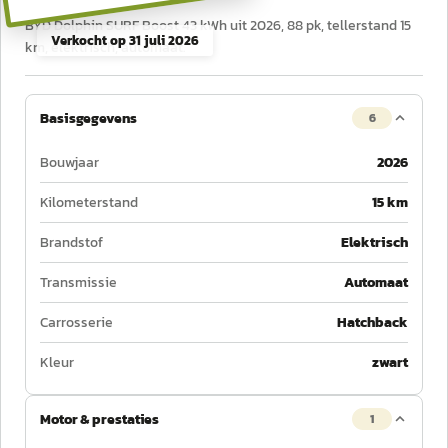
BYD Dolphin SURF Boost 43 kWh uit 2026, 88 pk, tellerstand 15
Verkocht op
31 juli 2026
km, elektrisch, automaat.
Basisgegevens
6
Bouwjaar
2026
Kilometerstand
15 km
Brandstof
Elektrisch
Transmissie
Automaat
Carrosserie
Hatchback
Kleur
zwart
Motor & prestaties
1