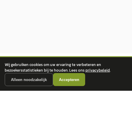
Wij gebruiken cookies om uw ervaring te verbeteren en
bezoekersstatistieken bij te houden. Lees ons
privacybeleid
.
Alleen noodzakelijk
Accepteren
autokopen.nl geeft geen financieel advies en is niet bevoegd om vragen over
financiële producten te beantwoorden. Wij verwijzen door naar erkende, AFM-
vergunde partners.
POPULAIRE MERKEN