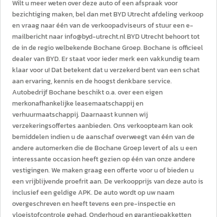
Wilt u meer weten over deze auto of een afspraak voor
bezichtiging maken, bel dan met BYD Utrecht afdeling verkoop
en vraag naar één van de verkoopadviseurs of stuur een e-
mailbericht naar info@byd-utrecht.nl BYD Utrecht behoort tot
de in de regio welbekende Bochane Groep. Bochane is officieel
dealer van BYD. Er staat voor ieder merk een vakkundig team
klaar voor u! Dat betekent dat u verzekerd bent van een schat
aan ervaring, kennis en de hoogst denkbare service.
Autobedrijf Bochane beschikt o.a. over een eigen
merkonafhankelijke leasemaatschappij en
verhuurmaatschappij. Daarnaast kunnen wij
verzekeringsoffertes aanbieden. Ons verkoopteam kan ook
bemiddelen indien u de aanschaf overweegt van één van de
andere automerken die de Bochane Groep levert of als u een
interessante occasion heeft gezien op één van onze andere
vestigingen. We maken graag een offerte voor u of bieden u
een vrijblijvende proefrit aan. De verkoopprijs van deze auto is
inclusief een geldige APK. De auto wordt op uw naam
overgeschreven en heeft tevens een pre-inspectie en
vloeistofcontrole gehad. Onderhoud en garantiepakketten