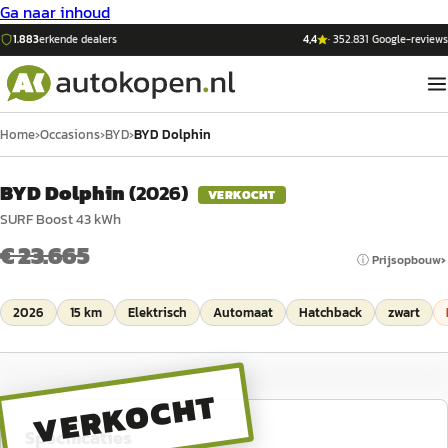
Ga naar inhoud
1.883
erkende dealers
4,4
·
352.831
Google-reviews
Home
›
Occasions
›
BYD
›
BYD Dolphin
BYD Dolphin
(
2026
)
VERKOCHT
SURF Boost 43 kWh
€ 23.665
ⓘ Prijsopbouw
2026
15 km
Elektrisch
Automaat
Hatchback
zwart
VERKOCHT
Specificaties