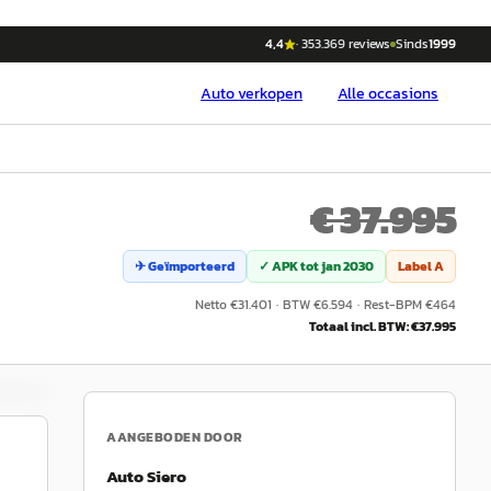
4,4
·
353.369
reviews
Sinds
1999
Auto
verkopen
Alle occasions
€ 37.995
✈ Geïmporteerd
✓ APK tot
jan 2030
Label
A
Netto €
31.401
·
BTW €
6.594
·
Rest-BPM €
464
Totaal incl. BTW: €
37.995
AANGEBODEN DOOR
Auto Siero