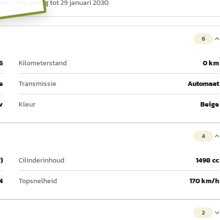
maat. APK geldig tot 29 januari 2030.
6
6
Kilometerstand
0 km
e
Transmissie
Automaat
v
Kleur
Beige
4
)
Cilinderinhoud
1498 cc
4
Topsnelheid
170 km/h
2