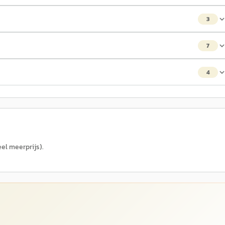
3
7
4
el meerprijs).