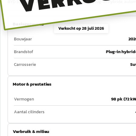
BYD Seal U uit 2026, 98 pk, tellerstand 0 km, plug-in hybride, auto
Basisgegevens
Verkocht op
28 juli 2026
Bouwjaar
202
Brandstof
Plug-in hybrid
Carrosserie
Su
Motor & prestaties
Vermogen
98 pk (72 kW
Aantal cilinders
Verbruik & milieu