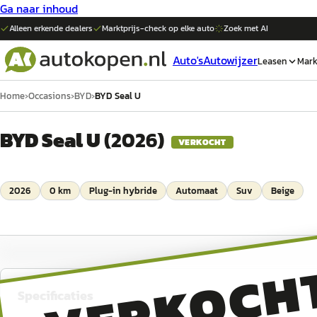
Ga naar inhoud
Alleen erkende dealers
Marktprijs-check op elke
auto
Zoek met AI
Auto's
Autowijzer
Leasen
Mark
Home
›
Occasions
›
BYD
›
BYD Seal U
BYD Seal U
(
2026
)
VERKOCHT
2026
0 km
Plug-in hybride
Automaat
Suv
Beige
VERKOCH
Specificaties