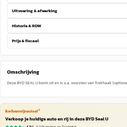
Uitvoering & afwerking
Historie & RDW
Prijs & fiscaal
Omschrijving
Deze BYD SEAL U komt uit en is o.a. voorzien van Trekhaak (optione
®
ikwilvanmijnautoaf
Verkoop je huidige auto en rij in deze BYD Seal U
4,3
/5 ·
6.249
reviews op Trustpilot