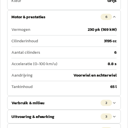
Kleur
Grijs
Motor & prestaties
6
Vermogen
230 pk (169 kW)
Cilinderinhoud
3195 cc
Aantal cilinders
6
Acceleratie (0-100 km/u)
8.8 s
Aandrijving
Voorwiel en achterwiel
Tankinhoud
65 l
Verbruik & milieu
2
Uitvoering & afwerking
3