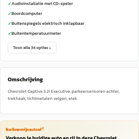
Audioinstallatie met CD-speler
✓
Boordcomputer
✓
Buitenspiegels elektrisch inklapbaar
✓
Buitentemperatuurmeter
✓
Toon alle 34 opties ↓
Omschrijving
Chevrolet Captiva 3.2i Executive, parkeersensoren achter,
trekhaak, lichtmetalen velgen, elek.
®
ikwilvanmijnautoaf
Verkoop je huidige auto en rij in deze Chevrolet