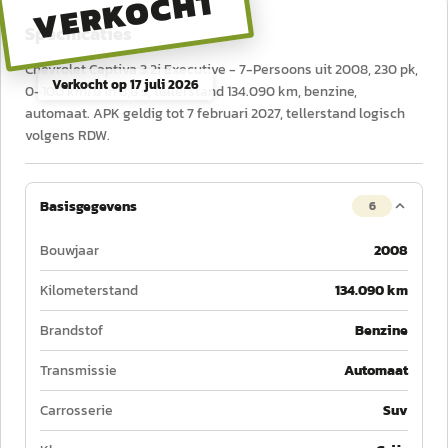
VERKOCHT
Specificaties
Chevrolet Captiva 3.2i Executive - 7-Persoons uit 2008, 230 pk,
Verkocht op
17 juli 2026
0–100 km/u in 8,8 s, tellerstand 134.090 km, benzine,
automaat. APK geldig tot 7 februari 2027, tellerstand logisch
volgens RDW.
Basisgegevens
6
Bouwjaar
2008
Kilometerstand
134.090 km
Brandstof
Benzine
Transmissie
Automaat
Carrosserie
Suv