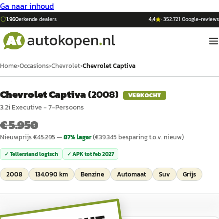
Ga naar inhoud
1.960
erkende dealers
4,4
·
352.721
Google-reviews
Home
›
Occasions
›
Chevrolet
›
Chevrolet Captiva
Chevrolet Captiva
(
2008
)
VERKOCHT
3.2i Executive - 7-Persoons
€ 5.950
Nieuwprijs
€
45.295
—
87
% lager
(€
39.345
besparing t.o.v. nieuw)
✓ Tellerstand logisch
✓ APK tot
feb 2027
2008
134.090 km
Benzine
Automaat
Suv
Grijs