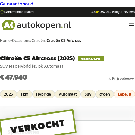
Ga naar inhoud
1.764
erkende dealers
4,4
·
352.814
Google-reviews
Home
›
Occasions
›
Citroën
›
Citroën C5 Aircross
Citroën C5 Aircross
(
2025
)
VERKOCHT
SUV Max Hybrid 145 pk Automaat
€ 47.940
ⓘ Prijsopbouw
2025
1 km
Hybride
Automaat
Suv
groen
Label
B
VERKOCHT
Specificaties