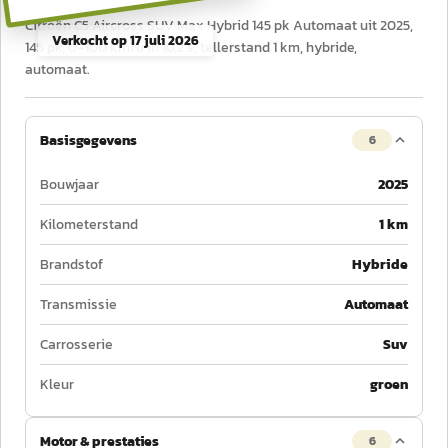
Citroën C5 Aircross SUV Max Hybrid 145 pk Automaat uit 2025,
Verkocht op
17 juli 2026
145 pk, 0–100 km/u in 10,2 s, tellerstand 1 km, hybride,
automaat.
Basisgegevens
6
Bouwjaar
2025
Kilometerstand
1 km
Brandstof
Hybride
Transmissie
Automaat
Carrosserie
Suv
Kleur
groen
Motor & prestaties
6