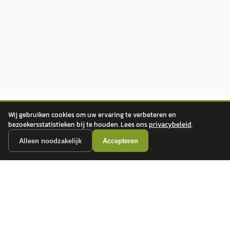
Wij gebruiken cookies om uw ervaring te verbeteren en
bezoekersstatistieken bij te houden. Lees ons
privacybeleid
.
Alleen noodzakelijk
Accepteren
autokopen.nl geeft geen financieel advies en is niet bevoegd om vragen over
financiële producten te beantwoorden. Wij verwijzen door naar erkende, AFM-
vergunde partners.
POPULAIRE MERKEN