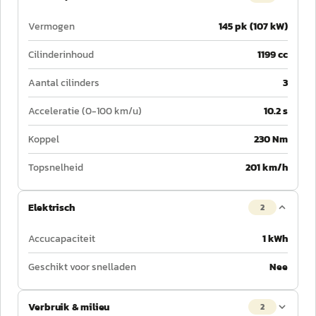
Vermogen
145 pk (107 kW)
Cilinderinhoud
1199 cc
Aantal cilinders
3
Acceleratie (0-100 km/u)
10.2 s
Koppel
230 Nm
Topsnelheid
201 km/h
Elektrisch
2
Accucapaciteit
1 kWh
Geschikt voor snelladen
Nee
Verbruik & milieu
2