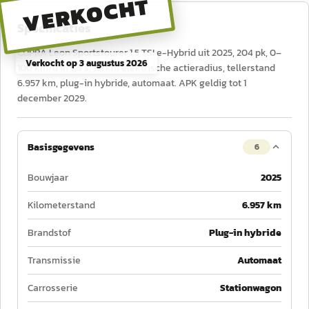
VERKOCHT
Specificaties
CUPRA Leon Sportstourer 1.5 TSI e-Hybrid uit 2025, 204 pk, 0–
Verkocht op
3 augustus 2026
100 km/u in 7,9 s, 131 km elektrische actieradius, tellerstand
6.957 km, plug-in hybride, automaat. APK geldig tot 1
december 2029.
Basisgegevens
6
Bouwjaar
2025
Kilometerstand
6.957 km
Brandstof
Plug-in hybride
Transmissie
Automaat
Carrosserie
Stationwagon