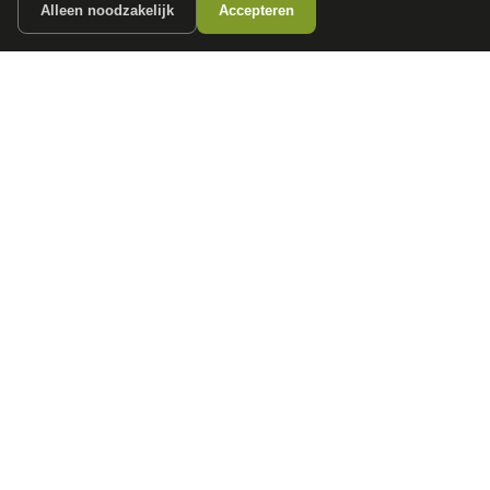
Alleen noodzakelijk
Accepteren
autokopen.nl geeft geen financieel advies en is niet bevoegd om vragen over
financiële producten te beantwoorden. Wij verwijzen door naar erkende, AFM-
vergunde partners.
POPULAIRE MERKEN
Volkswagen
Vind jouw volgende auto bij
Toyota
betrouwbare dealers.
BMW
Mercedes-Benz
Audi
Ford
Opel
Peugeot