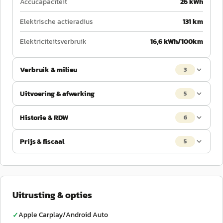
Accucapaciteit
26 kWh
Elektrische actieradius
131 km
Elektriciteitsverbruik
16,6 kWh/100km
Verbruik & milieu
3
Uitvoering & afwerking
5
Historie & RDW
6
Prijs & fiscaal
5
Uitrusting & opties
Apple Carplay/Android Auto
✓