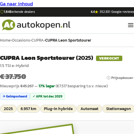
Ga naar inhoud
1.848
erkende dealers
4,4
·
352.831
Google-reviews
Home
›
Occasions
›
CUPRA
›
CUPRA Leon Sportstourer
CUPRA Leon Sportstourer
(
2025
)
VERKOCHT
1.5 TSI e-Hybrid
€ 37.750
ⓘ Prijsopbouw
Nieuwprijs
€
45.267
—
17
% lager
(€
7.517
besparing t.o.v. nieuw)
✈ Geïmporteerd
✓ APK tot
dec 2029
2025
6.957 km
Plug-in hybride
Automaat
Stationwagon