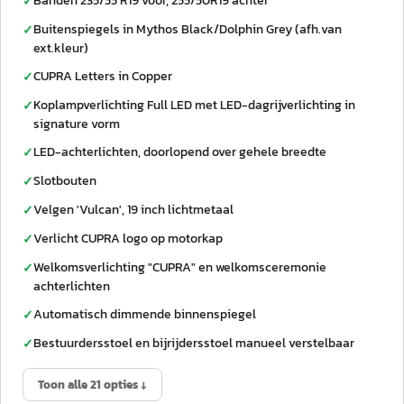
Banden 235/55 R19 voor, 255/50R19 achter
✓
Buitenspiegels in Mythos Black/Dolphin Grey (afh.van
✓
ext.kleur)
CUPRA Letters in Copper
✓
Koplampverlichting Full LED met LED-dagrijverlichting in
✓
signature vorm
LED-achterlichten, doorlopend over gehele breedte
✓
Slotbouten
✓
Velgen 'Vulcan', 19 inch lichtmetaal
✓
Verlicht CUPRA logo op motorkap
✓
Welkomsverlichting "CUPRA" en welkomsceremonie
✓
achterlichten
Automatisch dimmende binnenspiegel
✓
Bestuurdersstoel en bijrijdersstoel manueel verstelbaar
✓
Toon alle 21 opties ↓