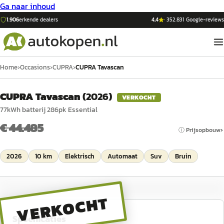
Ga naar inhoud
1.906
erkende dealers
4,4
·
352.831
Google-reviews
Home
›
Occasions
›
CUPRA
›
CUPRA Tavascan
CUPRA Tavascan
(
2026
)
VERKOCHT
77kWh batterij 286pk Essential
€ 44.485
ⓘ Prijsopbouw
2026
10 km
Elektrisch
Automaat
Suv
Bruin
VERKOCHT
Specificaties