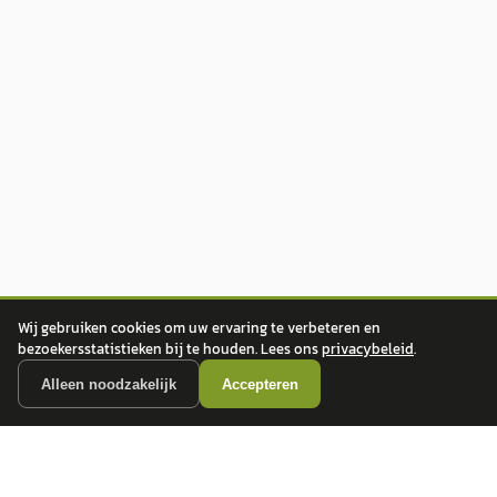
Wij gebruiken cookies om uw ervaring te verbeteren en
bezoekersstatistieken bij te houden. Lees ons
privacybeleid
.
Alleen noodzakelijk
Accepteren
autokopen.nl geeft geen financieel advies en is niet bevoegd om vragen over
financiële producten te beantwoorden. Wij verwijzen door naar erkende, AFM-