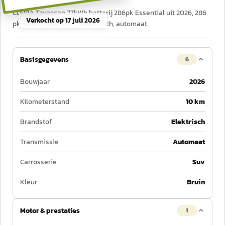
CUPRA Tavascan 77kWh batterij 286pk Essential uit 2026, 286
Verkocht op
17 juli 2026
pk, tellerstand 10 km, elektrisch, automaat.
Basisgegevens
6
Bouwjaar
2026
Kilometerstand
10 km
Brandstof
Elektrisch
Transmissie
Automaat
Carrosserie
Suv
Kleur
Bruin
Motor & prestaties
1