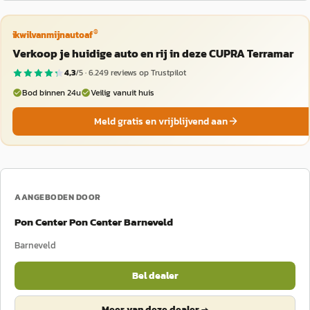
®
ikwilvanmijnautoaf
Verkoop je huidige auto en rij in deze CUPRA Terramar
4,3
/5 ·
6.249
reviews op Trustpilot
Bod binnen 24u
Veilig vanuit huis
Meld gratis en vrijblijvend aan
AANGEBODEN DOOR
Pon Center Pon Center Barneveld
Barneveld
Bel dealer
Meer van deze dealer →