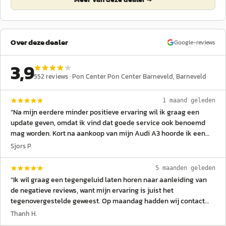
Over deze dealer
Google-reviews
3,9
552
reviews ·
Pon Center Pon Center Barneveld
, Barneveld
1 maand geleden
“
Na mijn eerdere minder positieve ervaring wil ik graag een
update geven, omdat ik vind dat goede service ook benoemd
mag worden. Kort na aankoop van mijn Audi A3 hoorde ik een
schurend geluid bij het remmen. Omdat dit direct vanaf de
Sjors P.
aflevering aanwezig was, heb ik hierover contact opgenomen
met Pon Center Barneveld. In eerste instantie was er
5 maanden geleden
onduidelijkheid over de oorzaak en de oplossing, waardoor ik
“
Ik wil graag een tegengeluid laten horen naar aanleiding van
mij zorgen maakte dat ik uiteindelijk zelf voor de kosten zou
de negatieve reviews, want mijn ervaring is juist het
moeten opdraaien. Naar aanleiding van mijn review en verdere
tegenovergestelde geweest. Op maandag hadden wij contact
communicatie ben ik gebeld door Evert de Ruiter van Pon Center
met Henk Jan Eerenberg, een zeer kundige en betrouwbare
Thanh H.
Barneveld. Het gesprek verliep zeer prettig en professioneel. Er
verkoper. Vanaf het eerste moment was er wederzijds