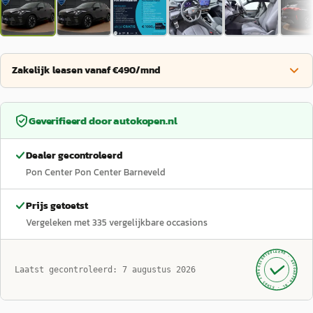
Zakelijk leasen vanaf €490/mnd
Geverifieerd door
autokopen.nl
Dealer gecontroleerd
Pon Center Pon Center Barneveld
Prijs getoetst
Vergeleken met
335
vergelijkbare occasions
GECONTROLEERD ·
AUTOKOPEN.NL
Laatst gecontroleerd:
7 augustus 2026
· SINDS 1999 ·