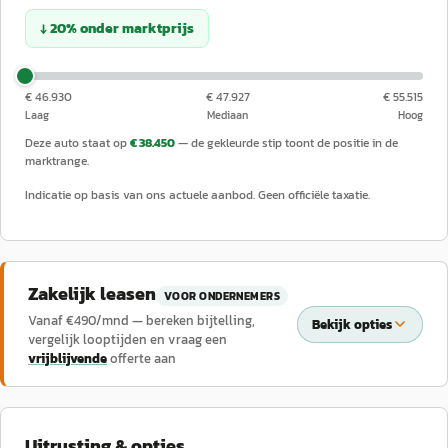
↓
20
%
onder
marktprijs
€ 46.930
€ 47.927
€ 55.515
Laag
Mediaan
Hoog
Deze auto staat op
€ 38.450
— de gekleurde stip toont de positie in de
marktrange.
Indicatie op basis van ons actuele aanbod. Geen officiële taxatie.
Zakelijk leasen
VOOR ONDERNEMERS
Vanaf €
490
/mnd — bereken bijtelling,
Bekijk opties
vergelijk looptijden en vraag een
vrijblijvende
offerte aan
Uitrusting & opties