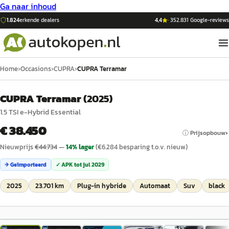
Ga naar inhoud
1.824
erkende dealers
4,4
·
352.831
Google-reviews
Home
›
Occasions
›
CUPRA
›
CUPRA Terramar
CUPRA Terramar
(
2025
)
1.5 TSI e-Hybrid Essential
€ 38.450
ⓘ Prijsopbouw
Nieuwprijs
€
44.734
—
14
% lager
(€
6.284
besparing t.o.v. nieuw)
✈ Geïmporteerd
✓ APK tot
jul 2029
2025
23.701 km
Plug-in hybride
Automaat
Suv
black
1
/
20