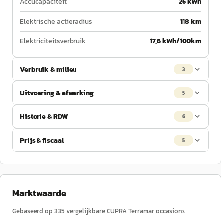
Accucapaciteit
26 kWh
Elektrische actieradius
118 km
Elektriciteitsverbruik
17,6 kWh/100km
Verbruik & milieu
3
Uitvoering & afwerking
5
Historie & RDW
6
Prijs & fiscaal
5
Marktwaarde
Gebaseerd op
335
vergelijkbare
CUPRA
Terramar
occasions