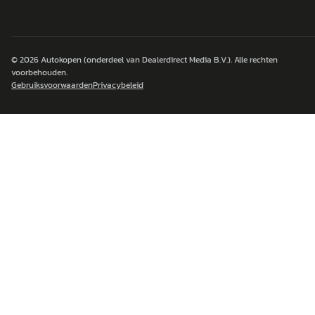
© 2026
Autokopen
(onderdeel van Dealerdirect Media B.V.). Alle rechten
voorbehouden.
Gebruiksvoorwaarden
Privacybeleid