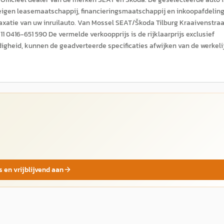
 eigen leasemaatschappij, financieringsmaatschappij en inkoopafdelin
 taxatie van uw inruilauto. Van Mossel SEAT/Škoda Tilburg Kraaivenstraa
0416-651 590 De vermelde verkoopprijs is de rijklaarprijs exclusief
igheid, kunnen de geadverteerde specificaties afwijken van de werkeli
s en vrijblijvend aan