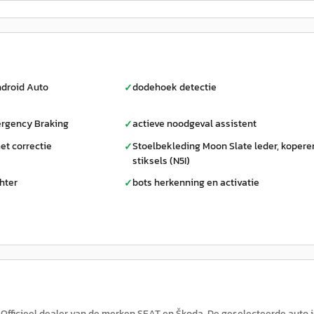
droid Auto
dodehoek detectie
✓
rgency Braking
actieve noodgeval assistent
✓
et correctie
Stoelbekleding Moon Slate leder, kopere
✓
stiksels (N5I)
hter
bots herkenning en activatie
✓
 Officieel dealer van de merken SEAT en Škoda. De geselecteerde auto i