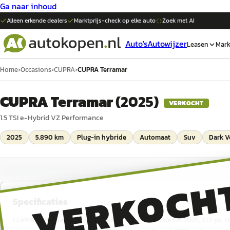
Ga naar inhoud
Alleen erkende dealers
Marktprijs-check op elke
auto
Zoek met AI
Auto's
Autowijzer
Leasen
Mark
Home
›
Occasions
›
CUPRA
›
CUPRA Terramar
CUPRA Terramar
(
2025
)
VERKOCHT
1.5 TSI e-Hybrid VZ Performance
2025
5.890 km
Plug-in hybride
Automaat
Suv
Dark V
VERKOCH
Specificaties
CUPRA Terramar 1.5 TSI e-Hybrid VZ Performance uit 2025, 272 pk, 0–