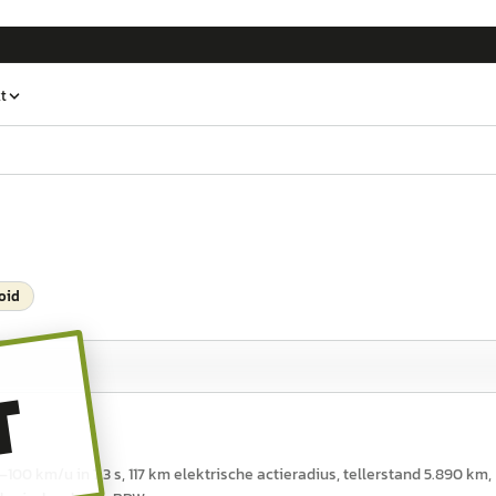
t
oid
T
100 km/u in 7,3 s, 117 km elektrische actieradius, tellerstand 5.890 km,