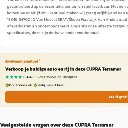
gecontroleerd op de essentiële punten en snel leverbaar. Met een
komen we er altijd uit. Eventueel maken wij graag vrijblijvend een
13 013-5470040 Van Mossel SEAT/Škoda Waalwijk Van Andelstraat 11 
afleverkosten en onderhoudsbeurt. Ondanks onze uiterste zorgvuld
specificaties, deze zijn derhalve onder voorbehoud.
®
ikwilvanmijnautoaf
Verkoop je huidige auto en rij in deze CUPRA Terramar
4,3
/5 ·
6.249
reviews op Trustpilot
Bod binnen 24u
Veilig vanuit huis
Meld grati
Veelgestelde vragen over deze CUPRA Terramar