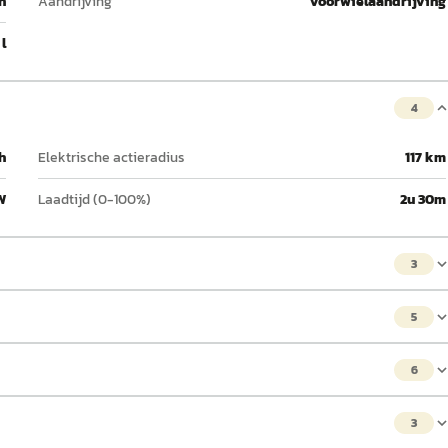
h
Aandrijving
Voorwielaandrijving
 l
4
h
Elektrische actieradius
117 km
W
Laadtijd (0-100%)
2u 30m
3
5
6
3