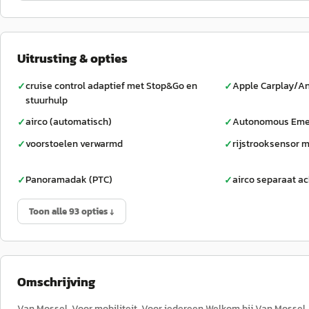
Uitrusting & opties
cruise control adaptief met Stop&Go en
Apple Carplay/An
✓
✓
stuurhulp
airco (automatisch)
Autonomous Eme
✓
✓
voorstoelen verwarmd
rijstrooksensor m
✓
✓
Panoramadak (PTC)
airco separaat ac
✓
✓
Toon alle 93 opties ↓
Omschrijving
Van Mossel. Voor mobiliteit. Voor iedereen.Welkom bij Van Mossel.