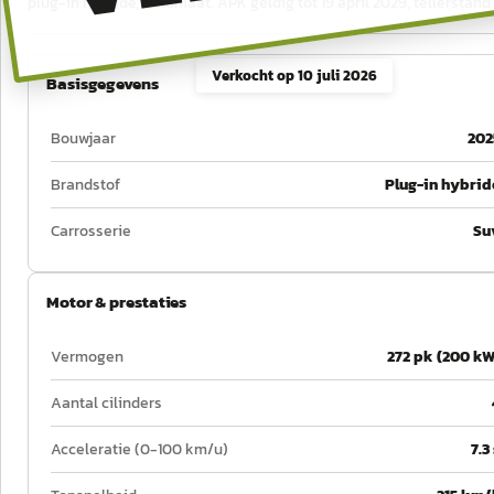
plug-in hybride, automaat. APK geldig tot 19 april 2029, tellerstan
Verkocht op
10 juli 2026
Basisgegevens
Bouwjaar
202
Brandstof
Plug-in hybrid
Carrosserie
Su
Motor & prestaties
Vermogen
272 pk (200 kW
Aantal cilinders
Acceleratie (0-100 km/u)
7.3