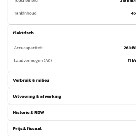
Topsnelheid
215 km/
Tankinhoud
45
Elektrisch
Accucapaciteit
26 kW
Laadvermogen (AC)
11 k
Verbruik & milieu
Uitvoering & afwerking
Historie & RDW
Prijs & fiscaal