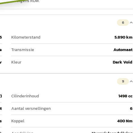
d logisch volgens RDW.
6
5
Kilometerstand
5.890 km
e
Transmissie
Automaat
v
Kleur
Dark Void
9
)
Cilinderinhoud
1498 cc
4
Aantal versnellingen
6
 s
Koppel
400 Nm