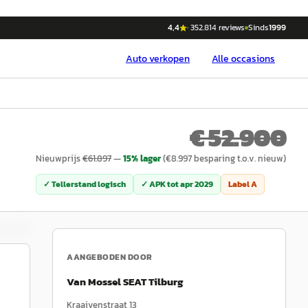
4,4
·
352.814
reviews
Sinds
1999
Auto
verkopen
Alle occasions
€ 52.900
Nieuwprijs
€
61.897
—
15
% lager
(€
8.997
besparing t.o.v. nieuw)
✓ Tellerstand logisch
✓ APK tot
apr 2029
Label
A
AANGEBODEN DOOR
Van Mossel SEAT Tilburg
Kraaivenstraat 13