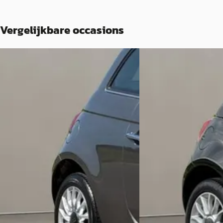
Vergelijkbare occasions
Fiat 500
·
2018
Fiat 500
·
2019
1.2 Lounge
1.2 Lounge
€ 9.495
€ 10.495
v.a. € 201/mnd
v.a. € 222/mnd
Scherp geprijsd
Scherp geprijsd
2018 · 88.703 km · Benzine ·
2019 · 75.955 km · Benzi
Handgeschakeld
Handgeschakeld
L. Manders Auto's
· Well
4,6
(
216
)
L. Manders Auto's
· Well
Bekijk aanbieding →
Bekijk aanbieding →
Vergelijk
Vergelijk