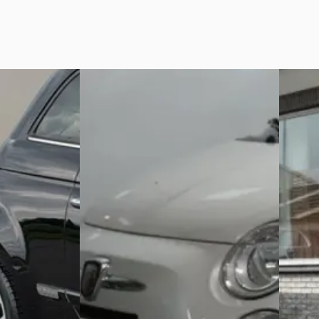
D
Fiat 5
Fiat 500
·
2008
0.9 twi
1.4-16V Abarth
€ 8.500
€ 8.900
v.a. € 
v.a. € 189/mnd
Scherp 
Scherp geprijsd
ne ·
2020 · 1
2008 · 93.984 km · Benzine ·
Handge
Handgeschakeld
4,6
(
216
)
Autobed
Autocentrum Gennep
· Gennep
Bekijk 
Bekijk aanbieding →
Vergelijk