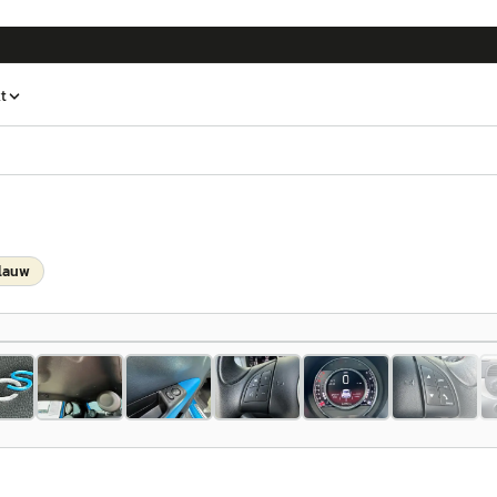
t
lauw
1