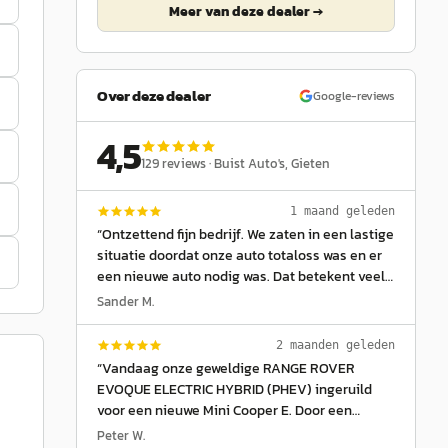
Meer van deze dealer →
Over deze dealer
Google-reviews
4,5
129
reviews ·
Buist Auto's
, Gieten
1 maand geleden
“
Ontzettend fijn bedrijf. We zaten in een lastige
situatie doordat onze auto totaloss was en er
een nieuwe auto nodig was. Dat betekent veel
gewacht op verzekering e.d. Ivar was zeer
Sander M.
coulant met het vasthouden van de door ons
beoogde BMW 330 E. Verder heeft hij ons
2 maanden geleden
fantastisch geholpen met de afhandeling van
“
Vandaag onze geweldige RANGE ROVER
het hele traject, en de BMW zeer netjes
EVOQUE ELECTRIC HYBRID (PHEV) ingeruild
opgeleverd. We rijden weer vorstelijk in de
voor een nieuwe Mini Cooper E. Door een
rondte. Betrouwbaar, klantvriendelijk en
oogziekte mag ik niet meer autorijden en mijn
Peter W.
meedenkend. Kortom helemaal top. Sander en