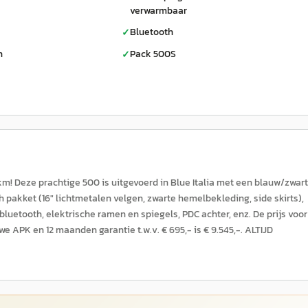
verwarmbaar
Bluetooth
✓
h
Pack 500S
✓
! Deze prachtige 500 is uitgevoerd in Blue Italia met een blauw/zwart
th pakket (16" lichtmetalen velgen, zwarte hemelbekleding, side skirts),
bluetooth, elektrische ramen en spiegels, PDC achter, enz. De prijs voor
APK en 12 maanden garantie t.w.v. € 695,- is € 9.545,-. ALTIJD