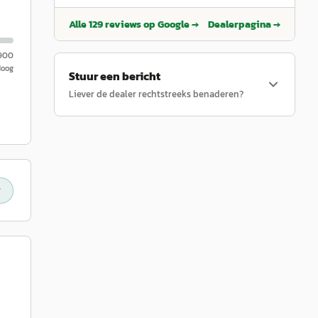
partner vond onze auto te groot. We werden
Jacolien.
”
geweldig geholpen door de vakkundige en
Alle
129
reviews op Google →
Dealerpagina →
uiterst vriendelijke medewerkers van Buist
Auto`s.
”
.900
Hoog
Stuur een bericht
Liever de dealer rechtstreeks benaderen?