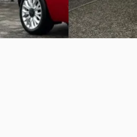
2494 dagen geleden geplaatst
Bekijk aanbieding →
Vergelijk