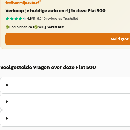
®
ikwilvanmijnautoaf
Verkoop je huidige auto en rij in deze Fiat 500
4,3
/5 ·
6.249
reviews op Trustpilot
Bod binnen 24u
Veilig vanuit huis
Meld grati
Veelgestelde vragen over deze Fiat 500