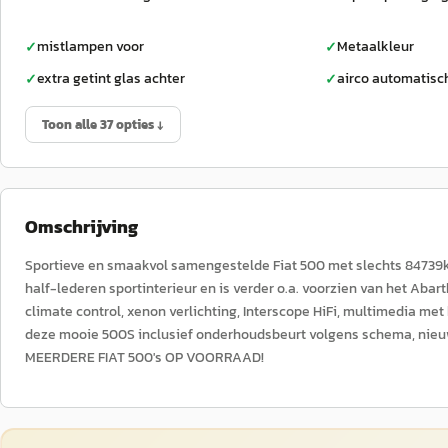
mistlampen voor
Metaalkleur
✓
✓
extra getint glas achter
airco automatisc
✓
✓
Toon alle 37 opties ↓
Omschrijving
Sportieve en smaakvol samengestelde Fiat 500 met slechts 84739km
half-lederen sportinterieur en is verder o.a. voorzien van het Abar
climate control, xenon verlichting, Interscope HiFi, multimedia met 
deze mooie 500S inclusief onderhoudsbeurt volgens schema, nieuwe 
MEERDERE FIAT 500's OP VOORRAAD!