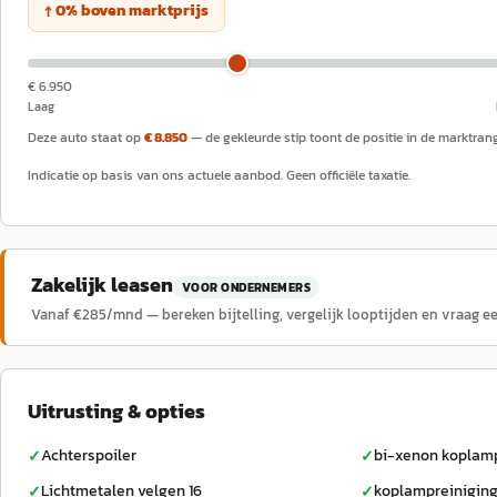
↑
0
%
boven
marktprijs
€ 6.950
Laag
Deze auto staat op
€ 8.850
— de gekleurde stip toont de positie in de marktran
Indicatie op basis van ons actuele aanbod. Geen officiële taxatie.
Zakelijk leasen
VOOR ONDERNEMERS
Vanaf €
285
/mnd — bereken bijtelling, vergelijk looptijden en vraag e
Uitrusting & opties
Achterspoiler
bi-xenon koplam
✓
✓
Lichtmetalen velgen 16
koplampreinigin
✓
✓