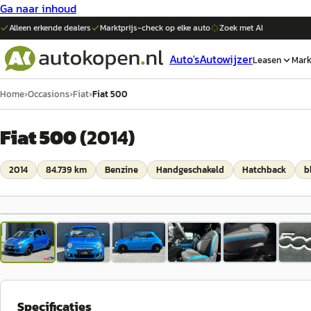
Ga naar inhoud
Alleen erkende dealers
Marktprijs-check op elke
auto
Zoek met AI
Auto's
Autowijzer
Leasen
Mark
Home
›
Occasions
›
Fiat
›
Fiat 500
Fiat 500
(
2014
)
2014
84.739 km
Benzine
Handgeschakeld
Hatchback
b
Specificaties