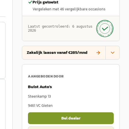
Prijs getoetst
Vergeleken met
46
vergelijkbare occasions
GECONTROLEERD ·
AUTOKOPEN.NL
Laatst gecontroleerd:
6 augustus
· SINDS 1999 ·
2026
Zakelijk leasen vanaf €285/mnd
AANGEBODEN DOOR
Buist Auto's
Steenkamp 13
9461 VC
Gieten
Bel dealer