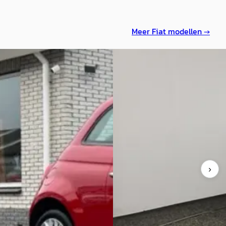
Meer
Fiat
modellen →
00
·
2020
D
Fiat 500
·
2019
nair Turbo young
0.9 TwinAir Turbo Lounge
€ 10.500
180/mnd
v.a. € 223/mnd
geprijsd
Scherp geprijsd
41.874 km · Benzine ·
›
schakeld
2019 · 69629 km · Benzine ·
Handgeschakeld
rijf C.J. Johansson
· Nijeveen
aanbieding →
Bochane Nijmegen
· Apeldoorn
4,3
(
615
)