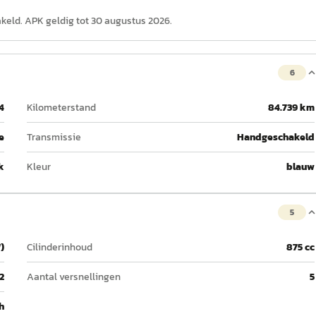
akeld. APK geldig tot 30 augustus 2026.
6
4
Kilometerstand
84.739 km
e
Transmissie
Handgeschakeld
k
Kleur
blauw
5
)
Cilinderinhoud
875 cc
2
Aantal versnellingen
5
h