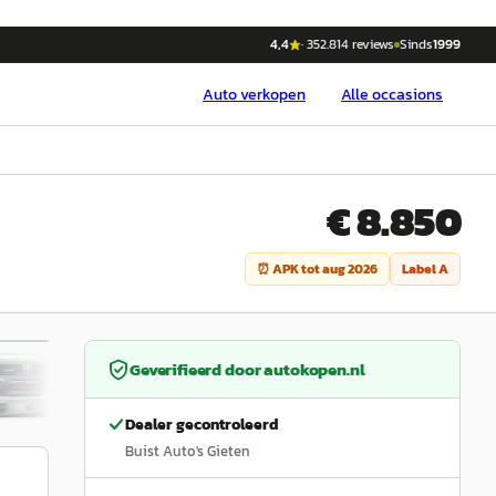
4,4
·
352.814
reviews
Sinds
1999
Auto
verkopen
Alle occasions
€ 8.850
⏰ APK tot
aug 2026
Label
A
/
26
Geverifieerd door
autokopen.nl
Dealer gecontroleerd
Buist Auto's Gieten