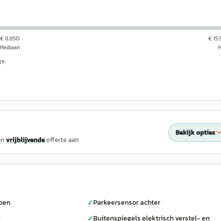
€ 8.850
€ 15
Mediaan
ge.
Bekijk opties
en
vrijblijvende
offerte aan
pen
Parkeersensor achter
✓
g
Buitenspiegels elektrisch verstel- en
✓